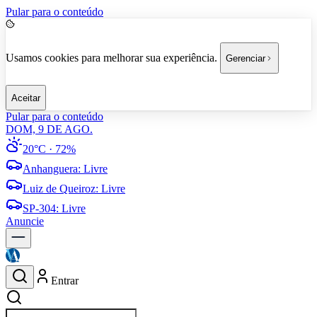
Pular para o conteúdo
Usamos cookies para melhorar sua experiência.
Gerenciar
Aceitar
Pular para o conteúdo
DOM, 9 DE AGO.
20°C
· 72%
Anhanguera
:
Livre
Luiz de Queiroz
:
Livre
SP-304
:
Livre
Anuncie
Entrar