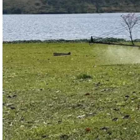
Namorados
Jardim São Paulo
Parque Universitário
Antônio
Zanaga
Mathiensen
Cariobinha
Zanaga
Fraron
Jardim
Paulistano
Quilombo
Para Sua Empresa
Anuncie no Portal
Guia de Empresas
Divulgar Vagas
Novo
Publicidade Legal
Hub de Negócios
Guia Comercial
Selo Verificado
Portal Educacional
Agenda de Vestibulares
Vagas de Emprego
Concursos
Panorama Econômico
Panorama Econômico
Para Sua Empresa
Anuncie no Portal