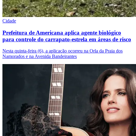
Verificar Empresa
Novo
Anunciar Vagas
Novo
Publicidade Legal
Cidade
NBA
NFL
Prefeitura de Americana aplica agente biológico
Fórmula 1
para controle do carrapato-estrela em áreas de risco
UFC
Tênis (ATP)
MLB
Nesta quinta-feira (6), a aplicação ocorreu na Orla da Praia dos
NHL
Namorados e na Avenida Bandeirantes
Atletismo
Vôlei
NBB
Competições de Futebol
Brasileirão Série A
Brasileirão Série B
Paulistão
Copa do Brasil
Libertadores
Sul-Americana
Copa América
Champions League