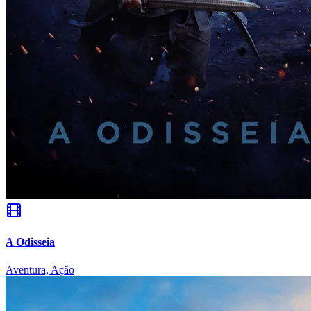
A Odisseia
Coritiba
Aventura, Ação