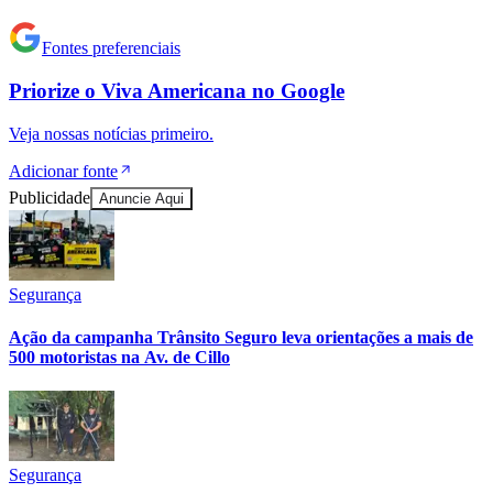
Fontes preferenciais
Cruzeiro
Priorize o
Viva Americana
no
Google
Veja nossas notícias primeiro.
Adicionar fonte
Publicidade
Anuncie Aqui
Segurança
Ação da campanha Trânsito Seguro leva orientações a mais de
500 motoristas na Av. de Cillo
Segurança