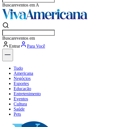
Buscar
vagas
Buscar
vagas
Entrar
Para Você
Tudo
Americana
Negócios
Esportes
Educação
Entretenimento
Eventos
Cultura
Saúde
Pets
Explore Tudo