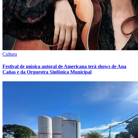
Premier League
La Liga
Bundesliga
Mundial 2026
Times - Ir direto
Cultura
Festival de música autoral de Americana terá shows de Ana
Cañas e da Orquestra Sinfônica Municipal