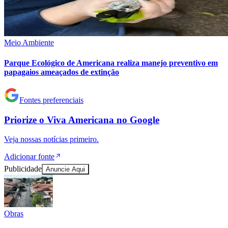
Meio Ambiente
Fluminense
Parque Ecológico de Americana realiza manejo preventivo em
papagaios ameaçados de extinção
Fontes preferenciais
Priorize o
Viva Americana
no
Google
Veja nossas notícias primeiro.
Adicionar fonte
Publicidade
Anuncie Aqui
Obras