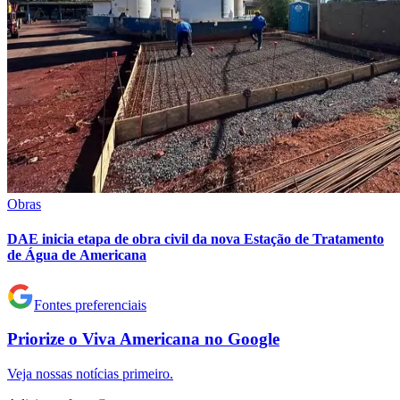
Corinthians
Obras
DAE inicia etapa de obra civil da nova Estação de Tratamento
de Água de Americana
Fontes preferenciais
Priorize o
Viva Americana
no
Google
Veja nossas notícias primeiro.