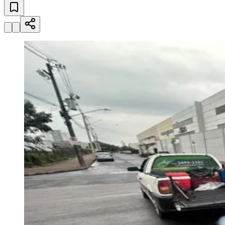
Zanaga
Mathiensen
Cariobinha
Zanaga
Fraron
Jardim
Paulistano
Quilombo
Para Sua Empresa
Anuncie no Portal
Guia de Empresas
Divulgar Vagas
Novo
Publicidade Legal
Hub de Negócios
Guia Comercial
Selo Verificado
Portal Educacional
Agenda de Vestibulares
Vagas de Emprego
Concursos
Panorama Econômico
Panorama Econômico
Para Sua Empresa
Anuncie no Portal
Verificar Empresa
Novo
Anunciar Vagas
Novo