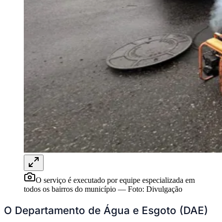
Publicidade Legal
NBA
NFL
Fórmula 1
UFC
Tênis (ATP)
MLB
NHL
Atletismo
Vôlei
NBB
Competições de Futebol
Brasileirão Série A
Brasileirão Série B
Paulistão
Copa do Brasil
Libertadores
O serviço é executado por equipe especializada em
Sul-Americana
todos os bairros do município
—
Foto:
Divulgação
Copa América
Champions League
O Departamento de Água e Esgoto (DAE)
Premier League
La Liga