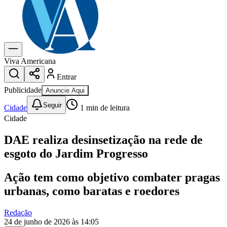
Previsão do Tempo
Dia a Dia & Lazer
Gastronomia
Cinema & Shows
Para Sua Empresa
Viva Americana
Entrar
Anuncie no Portal
Cadastrar Empresa
Publicidade
Anuncie Aqui
Divulgar Vagas
Novo
Seguir
Publicidade Legal
Cidade
1
min de leitura
Cidade
Política
Eleições
DAE realiza desinsetização na rede de
Segurança
Saúde
esgoto do Jardim Progresso
Cultura
Meio Ambiente
Ação tem como objetivo combater pragas
Obras
Educação
urbanas, como baratas e roedores
Bairros de Americana
Redação
Centro
Jardim Girassol
Jardim Brasil
Nova Americana
Praia dos
24 de junho de 2026 às 14:05
Namorados
Jardim São Paulo
Parque Universitário
Antônio