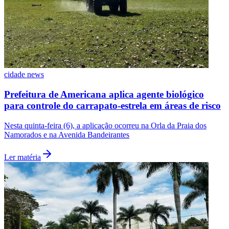
cidade news
Prefeitura de Americana aplica agente biológico
para controle do carrapato-estrela em áreas de risco
Nesta quinta-feira (6), a aplicação ocorreu na Orla da Praia dos
Namorados e na Avenida Bandeirantes
Ler matéria
Flamengo