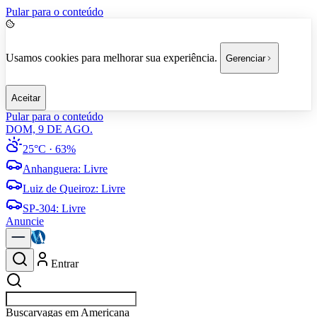
Pular para o conteúdo
Usamos cookies para melhorar sua experiência.
Gerenciar
Aceitar
Pular para o conteúdo
DOM, 9 DE AGO.
25°C
· 63%
Anhanguera
:
Livre
Luiz de Queiroz
:
Livre
SP-304
:
Livre
Anuncie
Entrar
Buscar
empresas em A