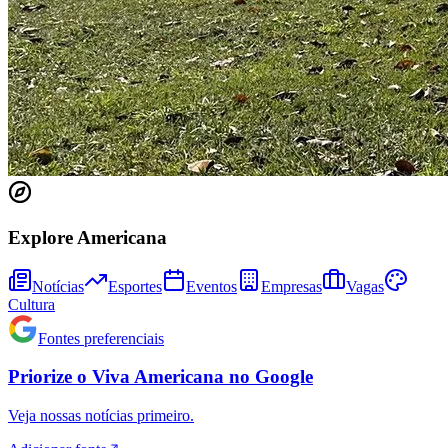
Explore Americana
Athletico-PR
Notícias
Esportes
Eventos
Empresas
Vagas
Cultura
Fontes preferenciais
Priorize o
Viva Americana
no
Google
Veja nossas notícias primeiro.