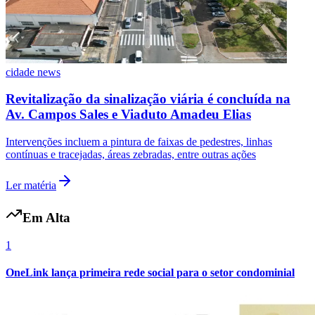
cidade news
Vasco
Revitalização da sinalização viária é concluída na
Av. Campos Sales e Viaduto Amadeu Elias
Intervenções incluem a pintura de faixas de pedestres, linhas
contínuas e tracejadas, áreas zebradas, entre outras ações
Ler matéria
Em Alta
1
OneLink lança primeira rede social para o setor condominial