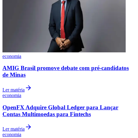
economia
AMIG Brasil promove debate com pré-candidatos
de Minas
Ler matéria
economia
OpenFX Adquire Global Ledger para Lançar
Contas Multimoedas para Fintechs
Ler matéria
economia