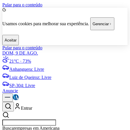
Pular para o conteúdo
Usamos cookies para melhorar sua experiência.
Gerenciar
Aceitar
Pular para o conteúdo
DOM, 9 DE AGO.
21°C
· 73%
Anhanguera
:
Livre
Luiz de Queiroz
:
Livre
SP-304
:
Livre
Anuncie
Entrar
Buscar
esportes