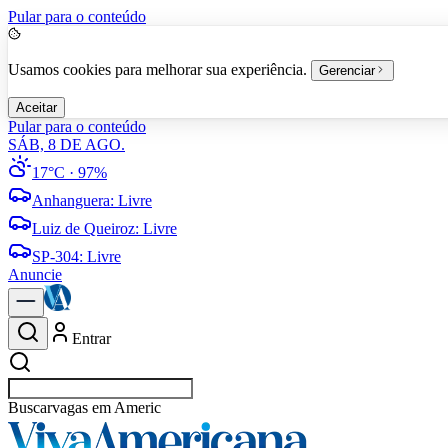
Pular para o conteúdo
Usamos cookies para melhorar sua experiência.
Gerenciar
Aceitar
Pular para o conteúdo
SÁB, 8 DE AGO.
17°C
· 97%
Anhanguera
:
Livre
Luiz de Queiroz
:
Livre
SP-304
:
Livre
Anuncie
Entrar
Buscar
vagas em Americana