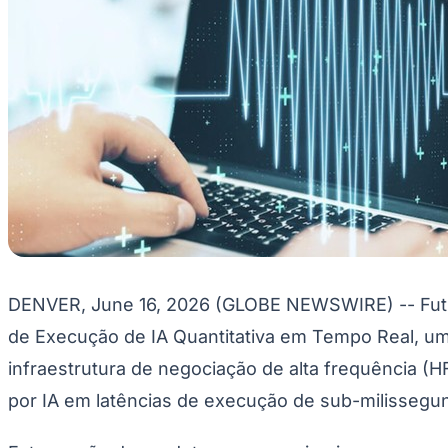
Divulgar Vagas
Novo
Publicidade Legal
Hub de Negócios
Guia Comercial
Selo Verificado
Portal Educacional
Agenda de Vestibulares
Vagas de Emprego
Concursos
Panorama Econômico
Panorama Econômico
Para Sua Empresa
DENVER, June 16, 2026 (GLOBE NEWSWIRE) -- Futur
Anuncie no Portal
Verificar Empresa
Novo
de Execução de IA Quantitativa em Tempo Real, um 
Anunciar Vagas
Novo
Publicidade Legal
infraestrutura de negociação de alta frequência (H
NBA
por IA em latências de execução de sub-milissegu
NFL
Fórmula 1