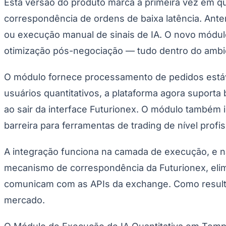
Esta versão do produto marca a primeira vez em qu
UFC
Tênis (ATP)
correspondência de ordens de baixa latência. Ante
MLB
NHL
ou execução manual de sinais de IA. O novo módulo
Atletismo
Vôlei
otimização pós-negociação — tudo dentro do amb
NBB
Competições de Futebol
O módulo fornece processamento de pedidos estável
Brasileirão Série A
usuários quantitativos, a plataforma agora suporta
Brasileirão Série B
ao sair da interface Futurionex. O módulo também i
Paulistão
Copa do Brasil
barreira para ferramentas de trading de nível profis
Libertadores
Sul-Americana
Copa América
A integração funciona na camada de execução, e n
Champions League
Premier League
mecanismo de correspondência da Futurionex, eli
La Liga
Bundesliga
comunicam com as APIs da exchange. Como resultado
Mundial 2026
mercado.
Times - Ir direto