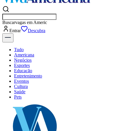
Buscar
vagas em Americana
Entrar
Descubra
Tudo
Americana
Negócios
Esportes
Educação
Entretenimento
Eventos
Cultura
Saúde
Pets
Explore Tudo
Últimas Notícias
Previsão do Tempo
Dia a Dia & Lazer