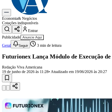
Gastronomia
Cinema & Shows
Para Sua Empresa
Economia
& Negócios
Cotações indisponíveis
Anuncie no Portal
Entrar
Cadastrar Empresa
Divulgar Vagas
Novo
Publicidade
Anuncie Aqui
Publicidade Legal
Geral
3
min de leitura
Seguir
Política
Eleições
Futurionex Lança Módulo de Execução de 
Segurança
Saúde
Cultura
Redação Viva Americana
Meio Ambiente
19 de junho de 2026 às 11:28
• Atualizado em
19/06/2026 às 20:27
Obras
Educação
Bairros de Americana
Centro
Jardim Girassol
Jardim Brasil
Nova Americana
Praia dos Namor
Para Sua Empresa
Anuncie no Portal
Guia de Empresas