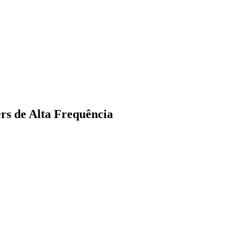
rs de Alta Frequência
Cariobinha
Zanaga
Fraron
Jardim Paulistano
Quilombo