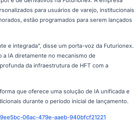
pot e de derivativos na Futurionex. A empresa
onalizados para usuários de varejo, institucionais
primorados, estão programados para serem lançados
e e integrada”, disse um porta-voz da Futurionex.
o a IA diretamente no mecanismo de
 profunda da infraestrutura de HFT com a
orma que oferece uma solução de IA unificada e
cionais durante o período inicial de lançamento.
9ee5bc-06ac-479e-aaeb-940bfcf21221