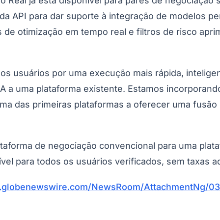
Real já está disponível para pares de negociação s
 API para dar suporte à integração de modelos pers
is de otimização em tempo real e filtros de risco a
 usuários por uma execução mais rápida, inteligent
A a uma plataforma existente. Estamos incorporand
uma das primeiras plataformas a oferecer uma fusão
aforma de negociação convencional para uma plataf
el para todos os usuários verificados, sem taxas adi
w.globenewswire.com/NewsRoom/AttachmentNg/03