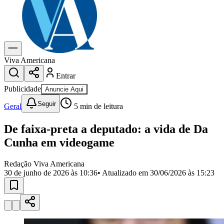
Previsão do Tempo
Dia a Dia & Lazer
Gastronomia
Cinema & Shows
Para Sua Empresa
Viva Americana
Entrar
Anuncie no Portal
Cadastrar Empresa
Publicidade
Anuncie Aqui
Divulgar Vagas
Novo
Seguir
Publicidade Legal
Geral
5
min de leitura
Política
De faixa-preta a deputado: a vida de Da
Eleições
Segurança
Cunha em videogame
Saúde
Cultura
Redação Viva Americana
Meio Ambiente
30 de junho de 2026 às 10:36
• Atualizado em
30/06/2026 às 15:23
Obras
Educação
Bairros de Americana
Centro
Jardim Girassol
Jardim Brasil
Nova Americana
Praia dos
Namorados
Jardim São Paulo
Parque Universitário
Antônio