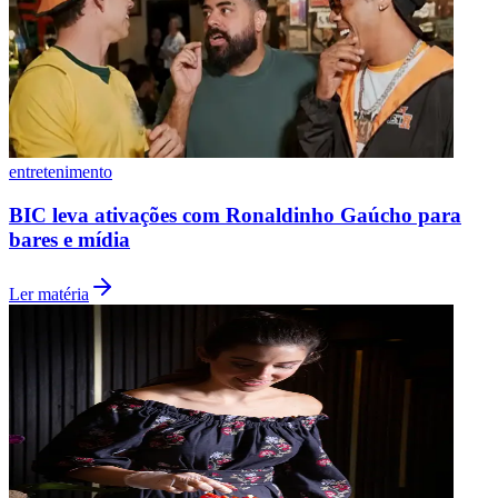
Bahia
entretenimento
BIC leva ativações com Ronaldinho Gaúcho para
bares e mídia
Ler matéria