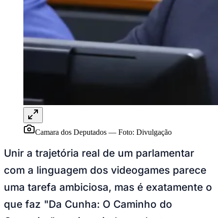
Publicidade Legal
NBA
NFL
Fórmula 1
UFC
Tênis (ATP)
MLB
NHL
Atletismo
Vôlei
NBB
Competições de Futebol
Camara dos Deputados
—
Foto:
Divulgação
Brasileirão Série A
Brasileirão Série B
Unir a trajetória real de um parlamentar
Paulistão
Copa do Brasil
com a linguagem dos videogames parece
Libertadores
Sul-Americana
uma tarefa ambiciosa, mas é exatamente o
Copa América
Champions League
que faz "Da Cunha: O Caminho do
Premier League
La Liga