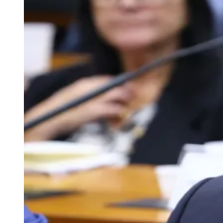
Zanaga
Mathiensen
Cariobinha
Zanaga
Fraron
Jardim
Paulistano
Quilombo
Para Sua Empresa
Anuncie no Portal
Guia de Empresas
Divulgar Vagas
Novo
Publicidade Legal
Hub de Negócios
Guia Comercial
Selo Verificado
Portal Educacional
Agenda de Vestibulares
Vagas de Emprego
Concursos
Panorama Econômico
Panorama Econômico
Para Sua Empresa
Anuncie no Portal
Verificar Empresa
Novo
Anunciar Vagas
Novo