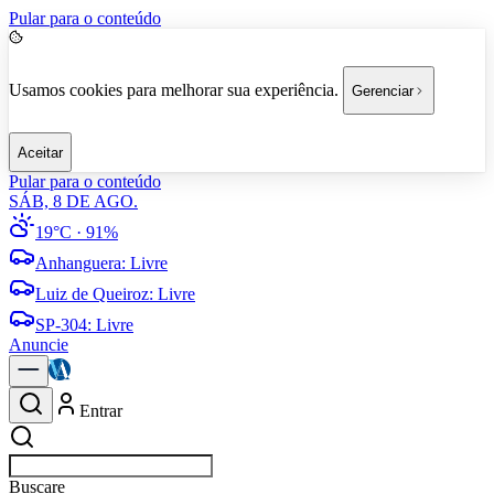
Pular para o conteúdo
Usamos cookies para melhorar sua experiência.
Gerenciar
Aceitar
Pular para o conteúdo
SÁB, 8 DE AGO.
19°C
· 91%
Anhanguera
:
Livre
Luiz de Queiroz
:
Livre
SP-304
:
Livre
Anuncie
Entrar
Buscar
po