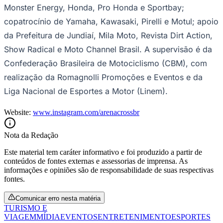
Monster Energy, Honda, Pro Honda e Sportbay;
copatrocínio de Yamaha, Kawasaki, Pirelli e Motul; apoio
da Prefeitura de Jundiaí, Mila Moto, Revista Dirt Action,
Show Radical e Moto Channel Brasil. A supervisão é da
Confederação Brasileira de Motociclismo (CBM), com
realização da Romagnolli Promoções e Eventos e da
Liga Nacional de Esportes a Motor (Linem).
Website:
www.instagram.com/arenacrossbr
Nota da Redação
Este material tem caráter informativo e foi produzido a partir de
conteúdos de fontes externas e assessorias de imprensa. As
informações e opiniões são de responsabilidade de suas respectivas
fontes.
Santos
Comunicar erro nesta matéria
TURISMO E
VIAGEM
MÍDIA
EVENTOS
ENTRETENIMENTO
ESPORTES