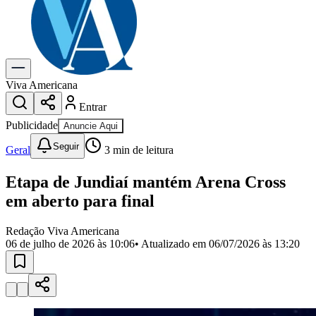
Previsão do Tempo
Dia a Dia & Lazer
Gastronomia
Cinema & Shows
Para Sua Empresa
Viva Americana
Entrar
Anuncie no Portal
Cadastrar Empresa
Publicidade
Anuncie Aqui
Divulgar Vagas
Novo
Seguir
Publicidade Legal
Geral
3
min de leitura
Política
Etapa de Jundiaí mantém Arena Cross
Eleições
Segurança
em aberto para final
Saúde
Cultura
Redação Viva Americana
Meio Ambiente
06 de julho de 2026 às 10:06
• Atualizado em
06/07/2026 às 13:20
Obras
Educação
Bairros de Americana
Centro
Jardim Girassol
Jardim Brasil
Nova Americana
Praia dos
Namorados
Jardim São Paulo
Parque Universitário
Antônio