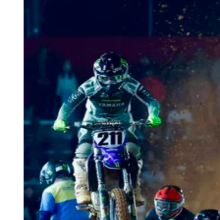
Zanaga
Mathiensen
Cariobinha
Zanaga
Fraron
Jardim
Paulistano
Quilombo
Para Sua Empresa
Anuncie no Portal
Guia de Empresas
Divulgar Vagas
Novo
Publicidade Legal
Hub de Negócios
Guia Comercial
Selo Verificado
Portal Educacional
Agenda de Vestibulares
Vagas de Emprego
Concursos
Panorama Econômico
Panorama Econômico
Para Sua Empresa
Anuncie no Portal
Verificar Empresa
Novo
Anunciar Vagas
Novo