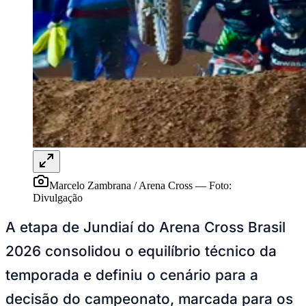
Publicidade Legal
NBA
NFL
Fórmula 1
UFC
Tênis (ATP)
MLB
NHL
Atletismo
Vôlei
NBB
Competições de Futebol
Marcelo Zambrana / Arena Cross
—
Foto:
Brasileirão Série A
Divulgação
Brasileirão Série B
Paulistão
A etapa de Jundiaí do Arena Cross Brasil
Copa do Brasil
Libertadores
2026 consolidou o equilíbrio técnico da
Sul-Americana
Copa América
temporada e definiu o cenário para a
Champions League
Premier League
decisão do campeonato, marcada para os
La Liga