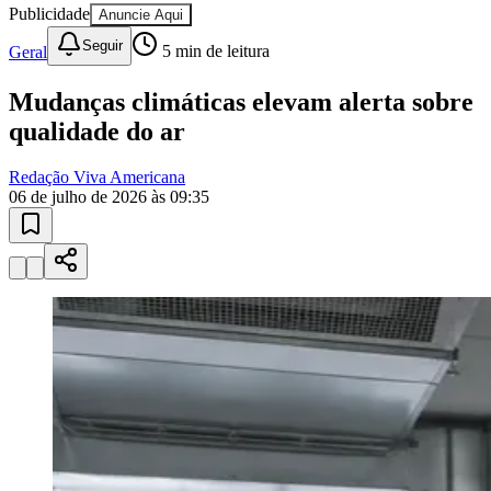
Publicidade
Anuncie Aqui
Seguir
Geral
5
min de leitura
Sport
Mudanças climáticas elevam alerta sobre
qualidade do ar
Redação Viva Americana
06 de julho de 2026 às 09:35