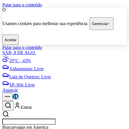
Pular para o conteúdo
Usamos cookies para melhorar sua experiência.
Gerenciar
Aceitar
Pular para o conteúdo
SÁB, 8 DE AGO.
29°C
· 43%
Anhanguera
:
Livre
Luiz de Queiroz
:
Livre
SP-304
:
Livre
Anuncie
Entrar
Buscar
empresas em Americana