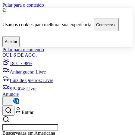
Pular para o conteúdo
Usamos cookies para melhorar sua experiência.
Gerenciar
Aceitar
Pular para o conteúdo
QUI, 6 DE AGO.
18°C
· 98%
Anhanguera
:
Livre
Luiz de Queiroz
:
Livre
SP-304
:
Livre
Anuncie
Entrar
Buscar
empresas em