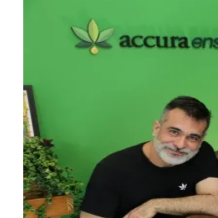
Zanaga
Mathiensen
Cariobinha
Zanaga
Fraron
Jardim
Paulistano
Quilombo
Para Sua Empresa
Anuncie no Portal
Guia de Empresas
Divulgar Vagas
Novo
Publicidade Legal
Hub de Negócios
Guia Comercial
Selo Verificado
Portal Educacional
Agenda de Vestibulares
Vagas de Emprego
Concursos
Panorama Econômico
Panorama Econômico
Para Sua Empresa
Anuncie no Portal
Verificar Empresa
Novo
Anunciar Vagas
Novo