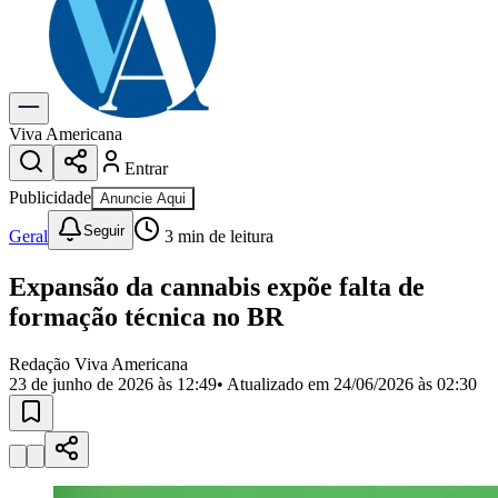
Previsão do Tempo
Dia a Dia & Lazer
Gastronomia
Cinema & Shows
Para Sua Empresa
Viva Americana
Entrar
Anuncie no Portal
Cadastrar Empresa
Publicidade
Anuncie Aqui
Divulgar Vagas
Novo
Seguir
Publicidade Legal
Geral
3
min de leitura
Política
Expansão da cannabis expõe falta de
Eleições
Segurança
formação técnica no BR
Saúde
Cultura
Redação Viva Americana
Meio Ambiente
23 de junho de 2026 às 12:49
• Atualizado em
24/06/2026 às 02:30
Obras
Educação
Bairros de Americana
Centro
Jardim Girassol
Jardim Brasil
Nova Americana
Praia dos
Namorados
Jardim São Paulo
Parque Universitário
Antônio