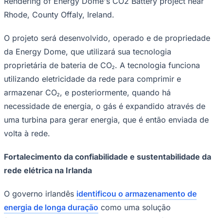
Rendering of Energy Dome's CO2 Battery project near
Rhode, County Offaly, Ireland.
O projeto será desenvolvido, operado e de propriedade
da Energy Dome, que utilizará sua tecnologia
proprietária de bateria de CO₂. A tecnologia funciona
utilizando eletricidade da rede para comprimir e
armazenar CO₂, e posteriormente, quando há
necessidade de energia, o gás é expandido através de
uma turbina para gerar energia, que é então enviada de
volta à rede.
Fortalecimento da confiabilidade e sustentabilidade da
rede elétrica na Irlanda
O governo irlandês
identificou o armazenamento de
Mirassol
energia de longa duração
como uma solução