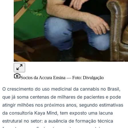
Publicidade Legal
NBA
NFL
Fórmula 1
UFC
Tênis (ATP)
MLB
NHL
Atletismo
Vôlei
NBB
Competições de Futebol
Socios da Accura Ensina
—
Foto:
Divulgação
Brasileirão Série A
Brasileirão Série B
O crescimento do uso medicinal da cannabis no Brasil,
Paulistão
Copa do Brasil
que já soma centenas de milhares de pacientes e pode
Libertadores
atingir milhões nos próximos anos, segundo estimativas
Sul-Americana
Copa América
da consultoria Kaya Mind, tem exposto uma lacuna
Champions League
estrutural no setor: a ausência de formação técnica
Premier League
La Liga