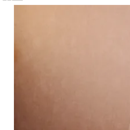
Zanaga
Mathiensen
Cariobinha
Zanaga
Fraron
Jardim
Paulistano
Quilombo
Para Sua Empresa
Anuncie no Portal
Guia de Empresas
Divulgar Vagas
Novo
Publicidade Legal
Hub de Negócios
Guia Comercial
Selo Verificado
Portal Educacional
Agenda de Vestibulares
Vagas de Emprego
Concursos
Panorama Econômico
Panorama Econômico
Para Sua Empresa
Anuncie no Portal
Verificar Empresa
Novo
Anunciar Vagas
Novo