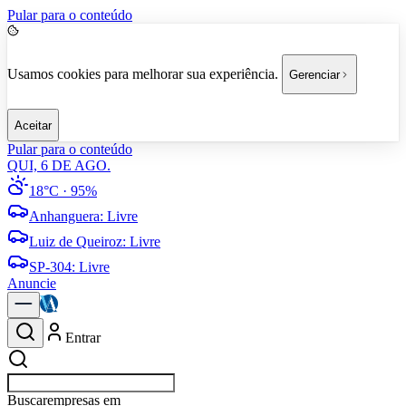
Pular para o conteúdo
Usamos cookies para melhorar sua experiência.
Gerenciar
Aceitar
Pular para o conteúdo
QUI, 6 DE AGO.
18°C
· 95%
Anhanguera
:
Livre
Luiz de Queiroz
:
Livre
SP-304
:
Livre
Anuncie
Entrar
Buscar
empresas em