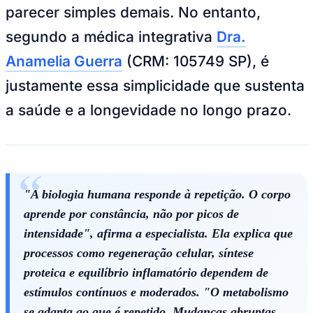
Bundesliga
parecer simples demais. No entanto,
Mundial 2026
segundo a médica integrativa
Dra.
Times - Ir direto
Anamelia Guerra
(CRM: 105749 SP), é
justamente essa simplicidade que sustenta
a saúde e a longevidade no longo prazo.
"A biologia humana responde à repetição. O corpo
aprende por constância, não por picos de
intensidade", afirma a especialista. Ela explica que
processos como regeneração celular, síntese
proteica e equilíbrio inflamatório dependem de
estímulos contínuos e moderados. "O metabolismo
se adapta ao que é repetido. Mudanças abruptas