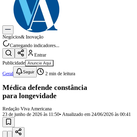
Previsão do Tempo
Dia a Dia & Lazer
Gastronomia
Cinema & Shows
Para Sua Empresa
Negócios
& Inovação
Carregando indicadores...
Anuncie no Portal
Cadastrar Empresa
Entrar
Divulgar Vagas
Novo
Publicidade
Anuncie Aqui
Publicidade Legal
Seguir
Geral
2
min de leitura
Política
Eleições
Segurança
Médica defende constância
Saúde
para longevidade
Cultura
Meio Ambiente
Obras
Redação Viva Americana
Educação
23 de junho de 2026 às 11:50
• Atualizado em
24/06/2026 às 00:41
Bairros de Americana
Centro
Jardim Girassol
Jardim Brasil
Nova Americana
Praia dos
Namorados
Jardim São Paulo
Parque Universitário
Antônio