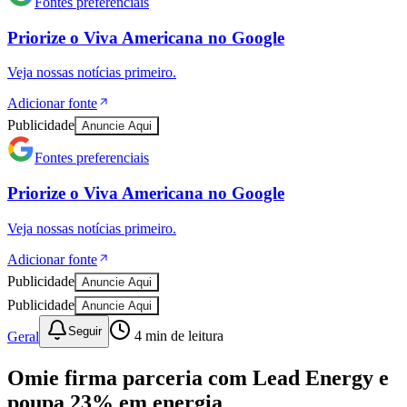
Fontes preferenciais
Priorize o
Viva Americana
no
Google
Veja nossas notícias primeiro.
Adicionar fonte
Publicidade
Anuncie Aqui
Fontes preferenciais
Priorize o
Viva Americana
no
Google
Veja nossas notícias primeiro.
Adicionar fonte
Publicidade
Anuncie Aqui
Publicidade
Anuncie Aqui
Seguir
Geral
4
min de leitura
Omie firma parceria com Lead Energy e
Vitória
poupa 23% em energia