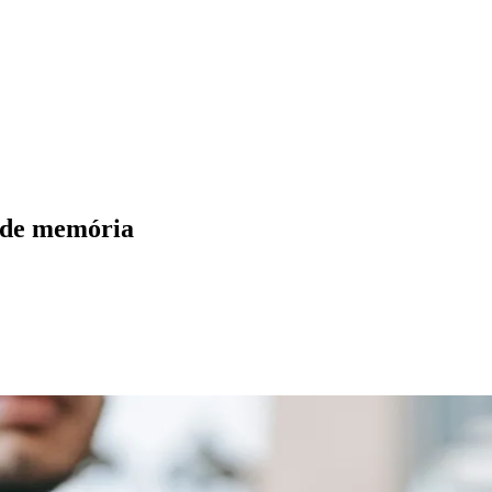
o de memória
ados
Jardim São Paulo
Parque Universitário
Antônio Zanaga
Mathiensen