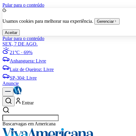
Pular para o conteúdo
Usamos cookies para melhorar sua experiência.
Gerenciar
Aceitar
Pular para o conteúdo
SEX, 7 DE AGO.
21°C
· 69%
Anhanguera
:
Livre
Luiz de Queiroz
:
Livre
SP-304
:
Livre
Anuncie
Entrar
Buscar
vagas em A