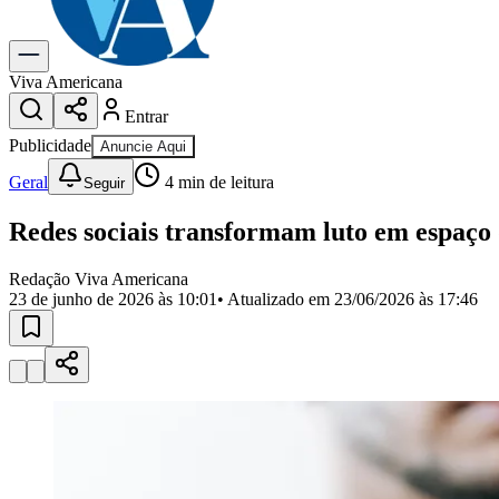
Gastronomia
Cinema & Shows
Para Sua Empresa
Viva Americana
Entrar
Anuncie no Portal
Cadastrar Empresa
Publicidade
Anuncie Aqui
Divulgar Vagas
Novo
Publicidade Legal
Geral
4
min de leitura
Seguir
Política
Redes sociais transformam luto em espaç
Eleições
Segurança
Saúde
Redação Viva Americana
Cultura
23 de junho de 2026 às 10:01
• Atualizado em
23/06/2026 às 17:46
Meio Ambiente
Obras
Educação
Bairros de Americana
Centro
Jardim Girassol
Jardim Brasil
Nova Americana
Praia dos Namor
Para Sua Empresa
Anuncie no Portal
Guia de Empresas