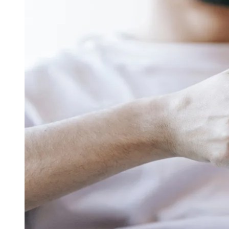
Divulgar Vagas
Novo
Publicidade Legal
Hub de Negócios
Guia Comercial
Selo Verificado
Portal Educacional
Agenda de Vestibulares
Vagas de Emprego
Concursos
Panorama Econômico
Panorama Econômico
Para Sua Empresa
Anuncie no Portal
Verificar Empresa
Novo
Anunciar Vagas
Novo
Publicidade Legal
NBA
NFL
Fórmula 1