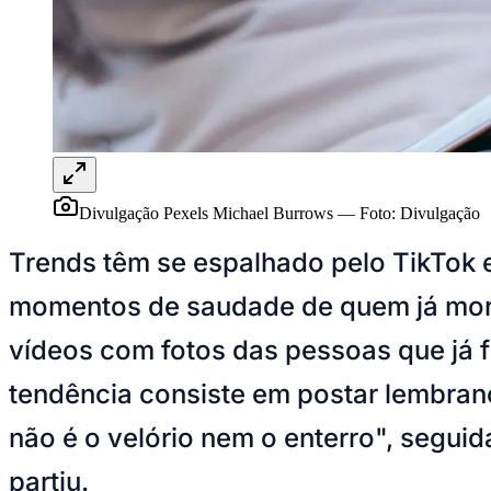
UFC
Tênis (ATP)
MLB
NHL
Atletismo
Vôlei
NBB
Competições de Futebol
Brasileirão Série A
Divulgação Pexels Michael Burrows
—
Foto:
Divulgação
Brasileirão Série B
Paulistão
Trends têm se espalhado pelo TikTok 
Copa do Brasil
Libertadores
Sul-Americana
momentos de saudade de quem já morr
Copa América
Champions League
vídeos com fotos das pessoas que já 
Premier League
La Liga
tendência consiste em postar lembranç
Bundesliga
Mundial 2026
não é o velório nem o enterro", segu
Times - Ir direto
partiu.