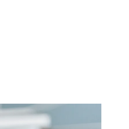
Cariobinha
Zanaga
Fraron
Jardim Paulistano
Quilombo