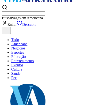
Buscar
vagas em A
Entrar
Descubra
Tudo
Americana
Negócios
Esportes
Educação
Entretenimento
Eventos
Cultura
Saúde
Pets
Explore Tudo
Últimas Notícias
Previsão do Tempo
Dia a Dia & Lazer