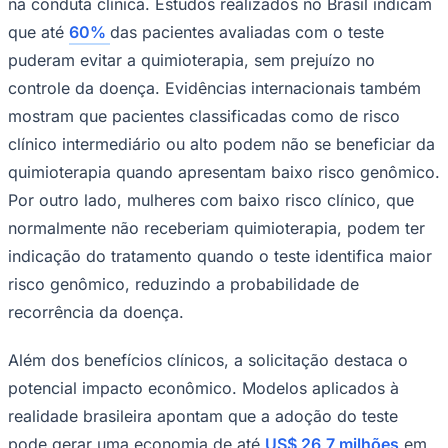
na conduta clínica. Estudos realizados no Brasil indicam
que até
60%
das pacientes avaliadas com o teste
puderam evitar a quimioterapia, sem prejuízo no
controle da doença. Evidências internacionais também
mostram que pacientes classificadas como de risco
Corinthians
clínico intermediário ou alto podem não se beneficiar da
quimioterapia quando apresentam baixo risco genômico.
Por outro lado, mulheres com baixo risco clínico, que
normalmente não receberiam quimioterapia, podem ter
indicação do tratamento quando o teste identifica maior
risco genômico, reduzindo a probabilidade de
recorrência da doença.
Além dos benefícios clínicos, a solicitação destaca o
potencial impacto econômico. Modelos aplicados à
realidade brasileira apontam que a adoção do teste
pode gerar uma economia de até
US$ 26,7 milhões
em