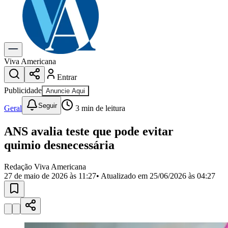
Previsão do Tempo
Dia a Dia & Lazer
Gastronomia
Cinema & Shows
Para Sua Empresa
Viva Americana
Entrar
Anuncie no Portal
Cadastrar Empresa
Publicidade
Anuncie Aqui
Divulgar Vagas
Novo
Seguir
Publicidade Legal
Geral
3
min de leitura
Política
ANS avalia teste que pode evitar
Eleições
Segurança
quimio desnecessária
Saúde
Cultura
Redação Viva Americana
Meio Ambiente
27 de maio de 2026 às 11:27
• Atualizado em
25/06/2026 às 04:27
Obras
Educação
Bairros de Americana
Centro
Jardim Girassol
Jardim Brasil
Nova Americana
Praia dos
Namorados
Jardim São Paulo
Parque Universitário
Antônio