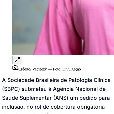
Publicidade Legal
NBA
NFL
Fórmula 1
UFC
Tênis (ATP)
MLB
NHL
Atletismo
Vôlei
NBB
Competições de Futebol
Crédito/ Vecteezy
—
Foto:
Divulgação
Brasileirão Série A
Brasileirão Série B
A Sociedade Brasileira de Patologia Clínica
Paulistão
Copa do Brasil
(SBPC) submeteu à Agência Nacional de
Libertadores
Sul-Americana
Saúde Suplementar (ANS) um pedido para
Copa América
Champions League
inclusão, no rol de cobertura obrigatória
Premier League
La Liga