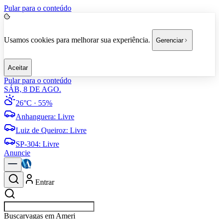
Pular para o conteúdo
Usamos cookies para melhorar sua experiência.
Gerenciar
Aceitar
Pular para o conteúdo
SÁB, 8 DE AGO.
26°C
· 55%
Anhanguera
:
Livre
Luiz de Queiroz
:
Livre
SP-304
:
Livre
Anuncie
Entrar
Buscar
empresas em Americana