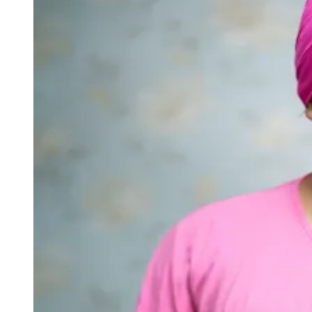
Zanaga
Mathiensen
Cariobinha
Zanaga
Fraron
Jardim
Paulistano
Quilombo
Para Sua Empresa
Anuncie no Portal
Guia de Empresas
Divulgar Vagas
Novo
Publicidade Legal
Hub de Negócios
Guia Comercial
Selo Verificado
Portal Educacional
Agenda de Vestibulares
Vagas de Emprego
Concursos
Panorama Econômico
Panorama Econômico
Para Sua Empresa
Anuncie no Portal
Verificar Empresa
Novo
Anunciar Vagas
Novo