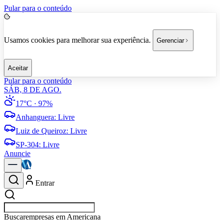
Pular para o conteúdo
Usamos cookies para melhorar sua experiência.
Gerenciar
Aceitar
Pular para o conteúdo
SÁB, 8 DE AGO.
17°C
· 97%
Anhanguera
:
Livre
Luiz de Queiroz
:
Livre
SP-304
:
Livre
Anuncie
Entrar
Buscar
esportes