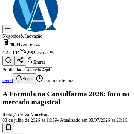
Previsão do Tempo
Dia a Dia & Lazer
Gastronomia
Cinema & Shows
Para Sua Empresa
Negócios
& Inovação
49.047
empresas
Anuncie no Portal
Cadastrar Empresa
CAGED
-962
dez de 25
Divulgar Vagas
Novo
Entrar
Publicidade Legal
Publicidade
Anuncie Aqui
Política
Eleições
Seguir
Geral
3
min de leitura
Segurança
Saúde
A Fórmula na Consulfarma 2026: foco no
Cultura
Meio Ambiente
mercado magistral
Obras
Educação
Redação Viva Americana
03 de julho de 2026 às 16:59
• Atualizado em
03/07/2026 às 20:16
Bairros de Americana
Centro
Jardim Girassol
Jardim Brasil
Nova Americana
Praia dos
Namorados
Jardim São Paulo
Parque Universitário
Antônio