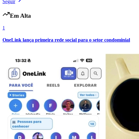
Seguir
Em Alta
1
OneLink lança primeira rede social para o setor condominial
Vasco