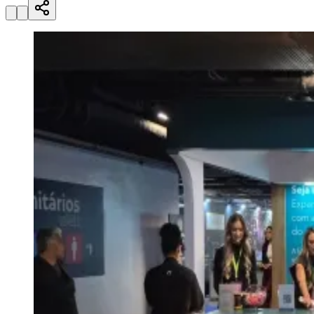
Zanaga
Mathiensen
Cariobinha
Zanaga
Fraron
Jardim
Paulistano
Quilombo
Para Sua Empresa
Anuncie no Portal
Guia de Empresas
Divulgar Vagas
Novo
Publicidade Legal
Hub de Negócios
Guia Comercial
Selo Verificado
Portal Educacional
Agenda de Vestibulares
Vagas de Emprego
Concursos
Panorama Econômico
Panorama Econômico
Para Sua Empresa
Anuncie no Portal
Verificar Empresa
Novo
Anunciar Vagas
Novo