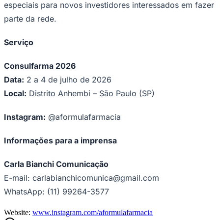
especiais para novos investidores interessados em fazer
parte da rede.
Serviço
Consulfarma 2026
Data:
2 a 4 de julho de 2026
Local:
Distrito Anhembi – São Paulo (SP)
Instagram:
@aformulafarmacia
Informações para a imprensa
Carla Bianchi Comunicação
E-mail: carlabianchicomunica@gmail.com
Santos
WhatsApp: (11) 99264-3577
Website:
www.instagram.com/aformulafarmacia