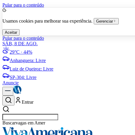
Pular para o conteúdo
Usamos cookies para melhorar sua experiência.
Gerenciar
Aceitar
Pular para o conteúdo
SÁB, 8 DE AGO.
29°C
· 44%
Anhanguera
:
Livre
Luiz de Queiroz
:
Livre
SP-304
:
Livre
Anuncie
Entrar
Buscar
vagas em Americana