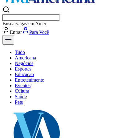
Buscar
vagas em Americana
Entrar
Descubra
Tudo
Americana
Negócios
Esportes
Educação
Entretenimento
Eventos
Cultura
Saúde
Pets
Explore Tudo
Últimas Notícias
Previsão do Tempo
Dia a Dia & Lazer