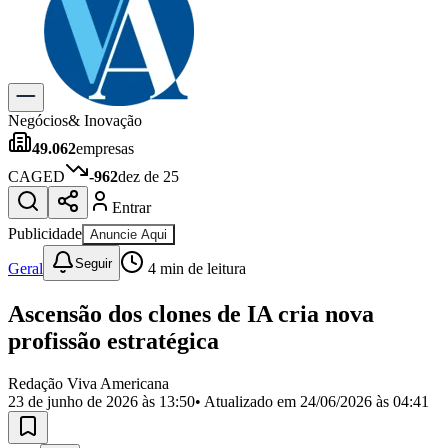
Previsão do Tempo
Dia a Dia & Lazer
Gastronomia
Cinema & Shows
Para Sua Empresa
Negócios
& Inovação
49.062
empresas
Anuncie no Portal
Cadastrar Empresa
CAGED
-962
dez de 25
Divulgar Vagas
Novo
Entrar
Publicidade Legal
Publicidade
Anuncie Aqui
Política
Eleições
Seguir
Geral
4
min de leitura
Segurança
Saúde
Ascensão dos clones de IA cria nova
Cultura
Meio Ambiente
profissão estratégica
Obras
Educação
Redação Viva Americana
23 de junho de 2026 às 13:50
• Atualizado em
24/06/2026 às 04:41
Bairros de Americana
Centro
Jardim Girassol
Jardim Brasil
Nova Americana
Praia dos
Namorados
Jardim São Paulo
Parque Universitário
Antônio