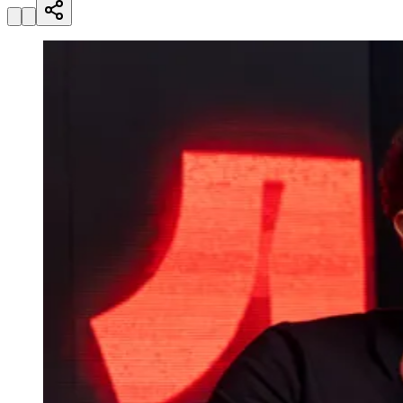
Zanaga
Mathiensen
Cariobinha
Zanaga
Fraron
Jardim
Paulistano
Quilombo
Para Sua Empresa
Anuncie no Portal
Guia de Empresas
Divulgar Vagas
Novo
Publicidade Legal
Hub de Negócios
Guia Comercial
Selo Verificado
Portal Educacional
Agenda de Vestibulares
Vagas de Emprego
Concursos
Panorama Econômico
Panorama Econômico
Para Sua Empresa
Anuncie no Portal
Verificar Empresa
Novo
Anunciar Vagas
Novo