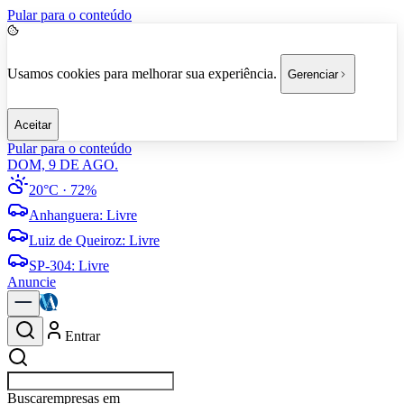
Pular para o conteúdo
Usamos cookies para melhorar sua experiência.
Gerenciar
Aceitar
Pular para o conteúdo
DOM, 9 DE AGO.
20°C
· 72%
Anhanguera
:
Livre
Luiz de Queiroz
:
Livre
SP-304
:
Livre
Anuncie
Entrar
Buscar
empresas em Ame