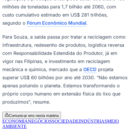
milhões de toneladas para 1,7 bilhão até 2060, com
custo cumulativo estimado em US$ 281 trilhões,
segundo o
Fórum Econômico Mundial
.
Para Souza, a saída passa por tratar a reciclagem como
infraestrutura, redesenho de produtos, logística reversa
com Responsabilidade Estendida do Produtor, já em
vigor nas Filipinas, e investimento em reciclagem
mecânica e química, mercado que a
OECD
projeta
superar US$ 60 bilhões por ano até 2030. "Não estamos
apenas poluindo o planeta. Estamos transformando o
próprio corpo humano em extensão física do lixo que
produzimos", resume.
Comunicar erro nesta matéria
ECONOMIA
NEGÓCIOS
SOCIEDADE
INDÚSTRIAS
MEIO
Mirassol
AMBIENTE