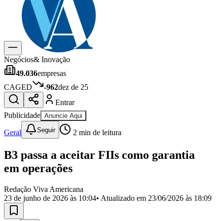
Previsão do Tempo
Dia a Dia & Lazer
Gastronomia
Cinema & Shows
Para Sua Empresa
Negócios
& Inovação
49.036
empresas
Anuncie no Portal
Cadastrar Empresa
CAGED
-962
dez de 25
Divulgar Vagas
Novo
Entrar
Publicidade Legal
Publicidade
Anuncie Aqui
Política
Eleições
Seguir
Geral
2
min de leitura
Segurança
Saúde
B3 passa a aceitar FIIs como garantia
Cultura
Meio Ambiente
em operações
Obras
Educação
Redação Viva Americana
23 de junho de 2026 às 10:04
• Atualizado em
23/06/2026 às 18:09
Bairros de Americana
Centro
Jardim Girassol
Jardim Brasil
Nova Americana
Praia dos
Namorados
Jardim São Paulo
Parque Universitário
Antônio