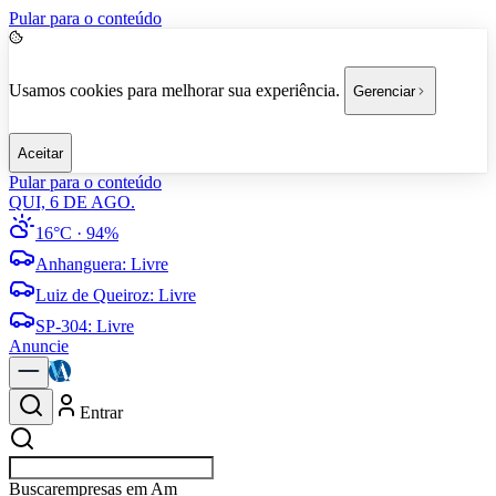
Pular para o conteúdo
Usamos cookies para melhorar sua experiência.
Gerenciar
Aceitar
Pular para o conteúdo
QUI, 6 DE AGO.
16°C
· 94%
Anhanguera
:
Livre
Luiz de Queiroz
:
Livre
SP-304
:
Livre
Anuncie
Entrar
Buscar
em