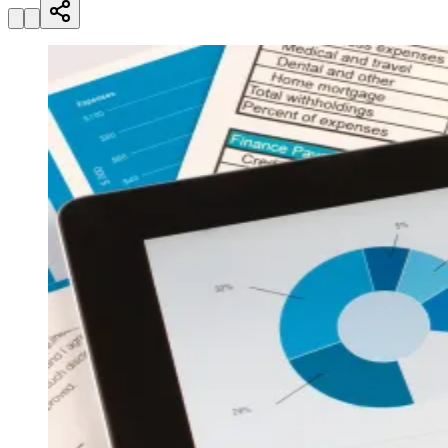
Zanaga
Mathiensen
Cariobinha
Zanaga
Fraron
Jardim
Paulistano
Quilombo
Para Sua Empresa
Anuncie no Portal
Guia de Empresas
Divulgar Vagas
Novo
Publicidade Legal
Hub de Negócios
Guia Comercial
Selo Verificado
Portal Educacional
Agenda de Vestibulares
Vagas de Emprego
Concursos
Panorama Econômico
Panorama Econômico
Para Sua Empresa
Anuncie no Portal
Verificar Empresa
Novo
Anunciar Vagas
Novo