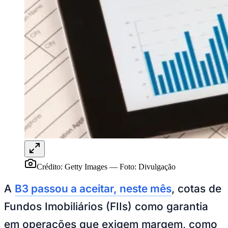
Publicidade Legal
NBA
NFL
Fórmula 1
UFC
Tênis (ATP)
MLB
NHL
Atletismo
Vôlei
NBB
Competições de Futebol
Brasileirão Série A
Brasileirão Série B
Paulistão
Crédito: Getty Images
—
Foto:
Divulgação
Copa do Brasil
Libertadores
A
B3 passou a aceitar, neste mês
, cotas de
Sul-Americana
Copa América
Fundos Imobiliários (FIIs) como garantia
Champions League
Premier League
em operações que exigem margem, como
La Liga