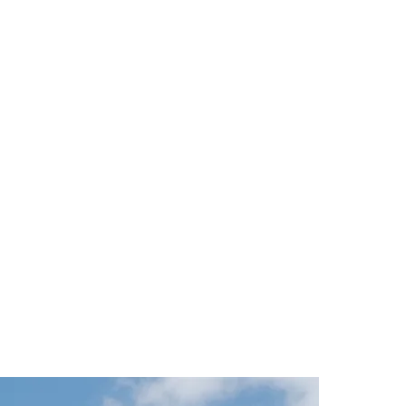
Cariobinha
Zanaga
Fraron
Jardim Paulistano
Quilombo