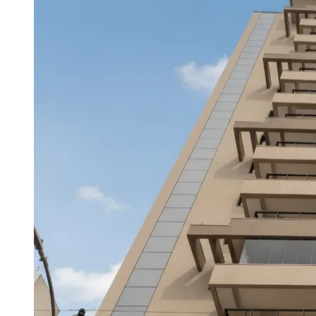
Divulgar Vagas
Novo
Publicidade Legal
Hub de Negócios
Guia Comercial
Selo Verificado
Portal Educacional
Agenda de Vestibulares
Vagas de Emprego
Concursos
Panorama Econômico
Panorama Econômico
Para Sua Empresa
Anuncie no Portal
Verificar Empresa
Novo
Anunciar Vagas
Novo
Publicidade Legal
NBA
NFL
Fórmula 1