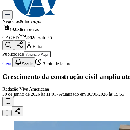
Gastronomia
Cinema & Shows
Para Sua Empresa
Negócios
& Inovação
49.036
empresas
Anuncie no Portal
Cadastrar Empresa
CAGED
-962
dez de 25
Divulgar Vagas
Novo
Entrar
Publicidade Legal
Publicidade
Anuncie Aqui
Política
Eleições
Geral
3
min de leitura
Seguir
Segurança
Saúde
Crescimento da construção civil amplia at
Cultura
Meio Ambiente
Obras
Redação Viva Americana
Educação
30 de junho de 2026 às 11:01
• Atualizado em
30/06/2026 às 15:55
Bairros de Americana
Centro
Jardim Girassol
Jardim Brasil
Nova Americana
Praia dos Namor
Para Sua Empresa
Anuncie no Portal
Guia de Empresas