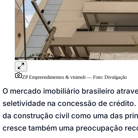
UFC
Tênis (ATP)
MLB
NHL
Atletismo
Vôlei
NBB
Competições de Futebol
Brasileirão Série A
Brasileirão Série B
Paulistão
Copa do Brasil
ZP Empreendimentos & visimob
—
Foto:
Divulgação
Libertadores
Sul-Americana
Copa América
O mercado imobiliário brasileiro atra
Champions League
Premier League
seletividade na concessão de crédito.
La Liga
Bundesliga
da construção civil como uma das pri
Mundial 2026
cresce também uma preocupação recorr
Times - Ir direto