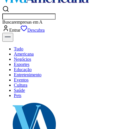
Buscar
empresas em Americana
Entrar
Flash
Tudo
Americana
Negócios
Esportes
Educação
Entretenimento
Eventos
Cultura
Saúde
Pets
Explore Tudo
Últimas Notícias
Previsão do Tempo
Dia a Dia & Lazer