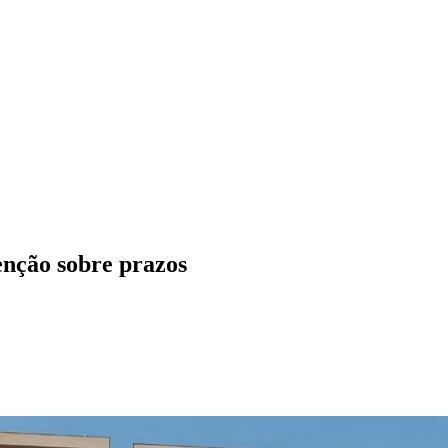
enção sobre prazos
ados
Jardim São Paulo
Parque Universitário
Antônio Zanaga
Mathiensen