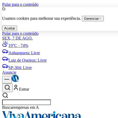
Pular para o conteúdo
Usamos cookies para melhorar sua experiência.
Gerenciar
Aceitar
Pular para o conteúdo
SEX, 7 DE AGO.
19°C
· 74%
Anhanguera
:
Livre
Luiz de Queiroz
:
Livre
SP-304
:
Livre
Anuncie
Entrar
Buscar
empresas em Americana