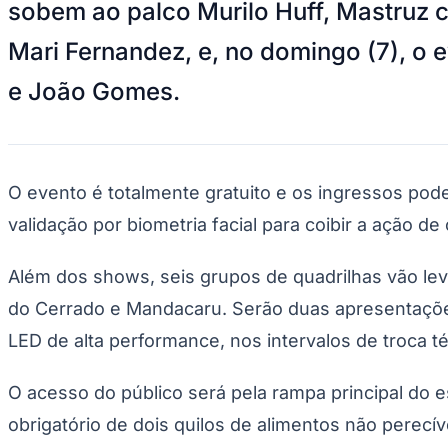
sobem ao palco Murilo Huff, Mastruz c
Divulgar Vagas
Novo
Publicidade Legal
Mari Fernandez, e, no domingo (7), o
Hub de Negócios
Guia Comercial
e João Gomes.
Selo Verificado
Portal Educacional
Agenda de Vestibulares
Vagas de Emprego
Concursos
O evento é totalmente gratuito e os ingressos pod
Panorama Econômico
validação por biometria facial para coibir a ação de
Panorama Econômico
Além dos shows, seis grupos de quadrilhas vão levar
Para Sua Empresa
do Cerrado e Mandacaru. Serão duas apresentações
Anuncie no Portal
Verificar Empresa
Novo
LED de alta performance, nos intervalos de troca 
Anunciar Vagas
Novo
Publicidade Legal
O acesso do público será pela rampa principal do es
NBA
NFL
obrigatório de dois quilos de alimentos não perecí
Fórmula 1