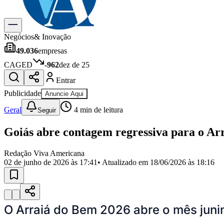
Gastronomia
Cinema & Shows
Para Sua Empresa
Negócios
& Inovação
49.036
empresas
Anuncie no Portal
Cadastrar Empresa
CAGED
-962
dez de 25
Divulgar Vagas
Novo
Entrar
Publicidade Legal
Publicidade
Anuncie Aqui
Política
Eleições
Geral
4
min de leitura
Seguir
Segurança
Saúde
Goiás abre contagem regressiva para o Ar
Cultura
Meio Ambiente
Obras
Redação Viva Americana
Educação
02 de junho de 2026 às 17:41
• Atualizado em
18/06/2026 às 18:16
Bairros de Americana
Centro
Jardim Girassol
Jardim Brasil
Nova Americana
Praia dos Namor
Para Sua Empresa
O Arraiá do Bem 2026 abre o mês junino
Anuncie no Portal
Guia de Empresas