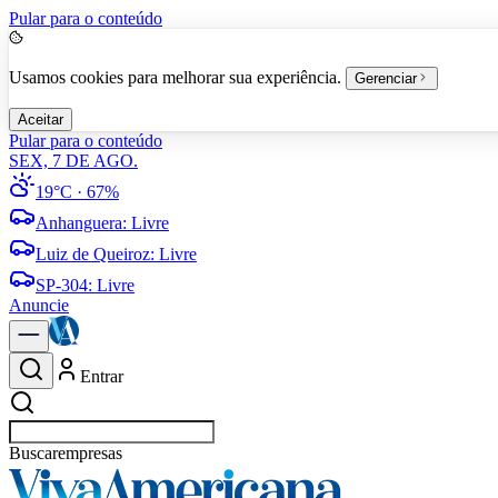
Pular para o conteúdo
Usamos cookies para melhorar sua experiência.
Gerenciar
Aceitar
Pular para o conteúdo
SEX, 7 DE AGO.
19°C
· 67%
Anhanguera
:
Livre
Luiz de Queiroz
:
Livre
SP-304
:
Livre
Anuncie
Entrar
Buscar
empresas em American