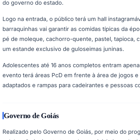
UFC
do governo do estado.
Tênis (ATP)
MLB
NHL
Logo na entrada, o público terá um hall instagramá
Atletismo
barraquinhas vai garantir as comidas típicas da épo
Vôlei
NBB
pé de moleque, cachorro-quente, pastel, tapioca, cu
Competições de Futebol
um estande exclusivo de guloseimas juninas.
Brasileirão Série A
Brasileirão Série B
Adolescentes até 16 anos completos entram apena
Paulistão
Copa do Brasil
evento terá áreas PcD em frente à área de jogos e
Libertadores
Sul-Americana
adaptados e rampas para cadeirantes e pessoas c
Copa América
Champions League
Premier League
La Liga
Bundesliga
Governo de Goiás
Mundial 2026
Times - Ir direto
Realizado pelo Governo de Goiás, por meio do pro