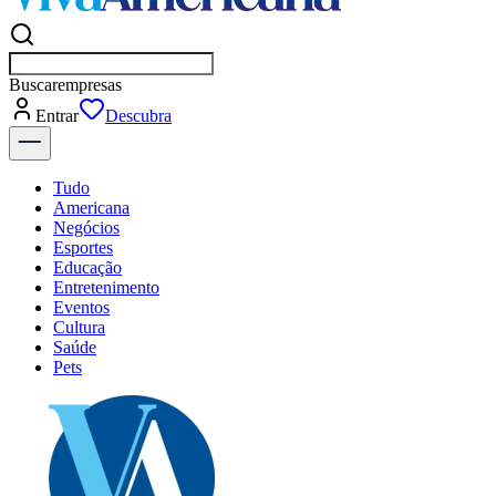
Buscar
empresas em American
Entrar
Descubra
Tudo
Americana
Negócios
Esportes
Educação
Entretenimento
Eventos
Cultura
Saúde
Pets
Explore Tudo
Últimas Notícias
Previsão do Tempo
Dia a Dia & Lazer