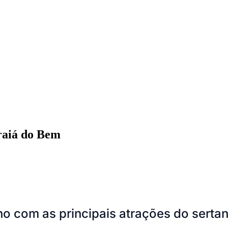
raiá do Bem
ados
Jardim São Paulo
Parque Universitário
Antônio Zanaga
Mathiensen
 com as principais atrações do sertanej