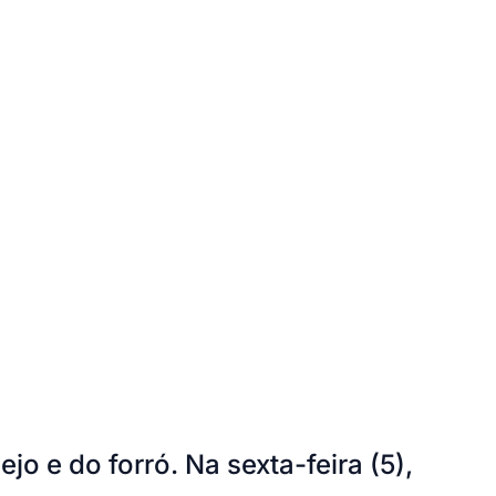
Cariobinha
Zanaga
Fraron
Jardim Paulistano
Quilombo
o e do forró. Na sexta-feira (5),