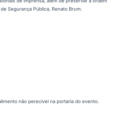
fissionais de imprensa, além de preservar a ordem
Palmeiras
o de Segurança Pública, Renato Brum.
limento não perecível na portaria do evento.