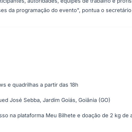
rticipantes, autoridades, equipes de trabalho e pro
Corinthians
ases da programação do evento", pontua o secretári
s e quadrilhas a partir das 18h
Fued José Sebba, Jardim Goiás, Goiânia (GO)
sso na plataforma Meu Bilhete e doação de 2 kg de a