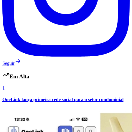
Seguir
Em Alta
1
OneLink lança primeira rede social para o setor condominial
Internacional