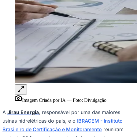
Publicidade Legal
NBA
NFL
Fórmula 1
UFC
Tênis (ATP)
MLB
NHL
Atletismo
Vôlei
NBB
Competições de Futebol
Brasileirão Série A
Brasileirão Série B
Paulistão
Imagem Criada por IA
—
Foto:
Divulgação
Copa do Brasil
Libertadores
A
Jirau Energia
, responsável por uma das maiores
Sul-Americana
Copa América
usinas hidrelétricas do país, e o
IBRACEM - Instituto
Champions League
Brasileiro de Certificação e Monitoramento
reuniram
Premier League
La Liga