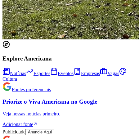
Explore Americana
Notícias
Esportes
Eventos
Empresas
Vagas
Cultura
Fontes preferenciais
Priorize o
Viva Americana
no
Google
Veja nossas notícias primeiro.
Adicionar fonte
Publicidade
Anuncie Aqui