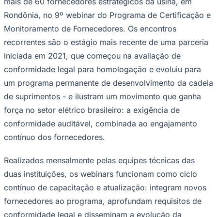
mais de 60 fornecedores estratégicos da usina, em
Bundesliga
Rondônia, no 9º webinar do Programa de Certificação e
Mundial 2026
Monitoramento de Fornecedores. Os encontros
Times - Ir direto
recorrentes são o estágio mais recente de uma parceria
iniciada em 2021, que começou na avaliação de
conformidade legal para homologação e evoluiu para
um programa permanente de desenvolvimento da cadeia
de suprimentos - e ilustram um movimento que ganha
força no setor elétrico brasileiro: a exigência de
conformidade auditável, combinada ao engajamento
contínuo dos fornecedores.
Realizados mensalmente pelas equipes técnicas das
duas instituições, os webinars funcionam como ciclo
contínuo de capacitação e atualização: integram novos
fornecedores ao programa, aprofundam requisitos de
conformidade legal e disseminam a evolução da