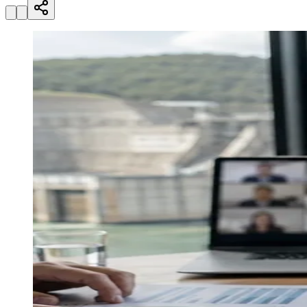
Zanaga
Mathiensen
Cariobinha
Zanaga
Fraron
Jardim
Paulistano
Quilombo
Para Sua Empresa
Anuncie no Portal
Guia de Empresas
Divulgar Vagas
Novo
Publicidade Legal
Hub de Negócios
Guia Comercial
Selo Verificado
Portal Educacional
Agenda de Vestibulares
Vagas de Emprego
Concursos
Panorama Econômico
Panorama Econômico
Para Sua Empresa
Anuncie no Portal
Verificar Empresa
Novo
Anunciar Vagas
Novo