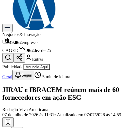
Previsão do Tempo
Dia a Dia & Lazer
Gastronomia
Cinema & Shows
Para Sua Empresa
Negócios
& Inovação
49.062
empresas
Anuncie no Portal
Cadastrar Empresa
CAGED
-962
dez de 25
Divulgar Vagas
Novo
Entrar
Publicidade Legal
Publicidade
Anuncie Aqui
Política
Eleições
Seguir
Geral
5
min de leitura
Segurança
Saúde
JIRAU e IBRACEM reúnem mais de 60
Cultura
Meio Ambiente
fornecedores em ação ESG
Obras
Educação
Redação Viva Americana
07 de julho de 2026 às 11:31
• Atualizado em
07/07/2026 às 14:59
Bairros de Americana
Centro
Jardim Girassol
Jardim Brasil
Nova Americana
Praia dos
Namorados
Jardim São Paulo
Parque Universitário
Antônio