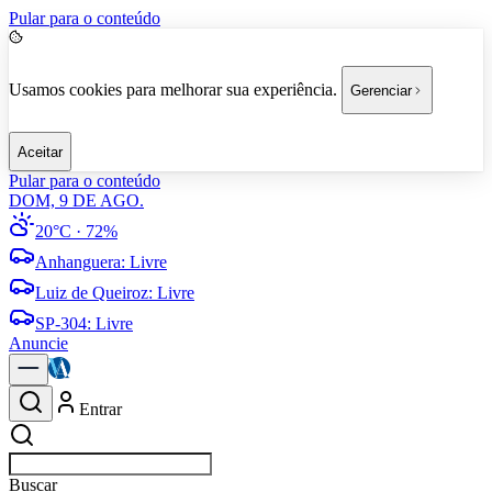
Pular para o conteúdo
Usamos cookies para melhorar sua experiência.
Gerenciar
Aceitar
Pular para o conteúdo
DOM, 9 DE AGO.
20°C
· 72%
Anhanguera
:
Livre
Luiz de Queiroz
:
Livre
SP-304
:
Livre
Anuncie
Entrar
Buscar
empresas em Americana