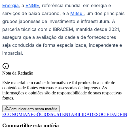
Energia
, a
ENGIE
, referência mundial em energia e
serviços de baixo carbono, e a
Mitsui
, um dos principais
grupos japoneses de investimento e infraestrutura. A
parceria técnica com o IBRACEM, mantida desde 2021,
assegura que a avaliação da cadeia de fornecedores
Vasco
seja conduzida de forma especializada, independente e
imparcial.
Nota da Redação
Este material tem caráter informativo e foi produzido a partir de
conteúdos de fontes externas e assessorias de imprensa. As
informações e opiniões são de responsabilidade de suas respectivas
fontes.
Comunicar erro nesta matéria
ECONOMIA
NEGÓCIOS
SUSTENTABILIDADE
SOCIEDADE
I
Compartilhe esta notícia