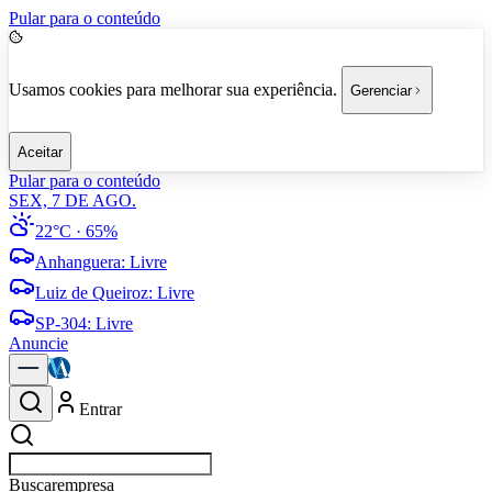
Pular para o conteúdo
Usamos cookies para melhorar sua experiência.
Gerenciar
Aceitar
Pular para o conteúdo
SEX, 7 DE AGO.
22°C
· 65%
Anhanguera
:
Livre
Luiz de Queiroz
:
Livre
SP-304
:
Livre
Anuncie
Entrar
Buscar
empresas em Americana