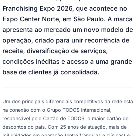
Bundesliga
Franchising Expo 2026, que acontece no
Mundial 2026
Expo Center Norte, em São Paulo. A marca
Times - Ir direto
apresenta ao mercado um novo modelo de
operação, criado para unir recorrência de
receita, diversificação de serviços,
condições inéditas e acesso a uma grande
base de clientes já consolidada.
Um dos principais diferenciais competitivos da rede está
na conexão com o Grupo TODOS Internacional,
responsável pelo Cartão de TODOS, o maior cartão de
descontos do país. Com 25 anos de atuação, mais de
mil unidades em operação (entre franquias e clínicas) e