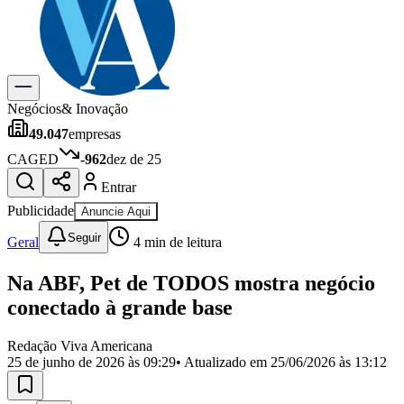
Previsão do Tempo
Dia a Dia & Lazer
Gastronomia
Cinema & Shows
Para Sua Empresa
Negócios
& Inovação
49.047
empresas
Anuncie no Portal
Cadastrar Empresa
CAGED
-962
dez de 25
Divulgar Vagas
Novo
Entrar
Publicidade Legal
Publicidade
Anuncie Aqui
Política
Eleições
Seguir
Geral
4
min de leitura
Segurança
Saúde
Na ABF, Pet de TODOS mostra negócio
Cultura
Meio Ambiente
conectado à grande base
Obras
Educação
Redação Viva Americana
25 de junho de 2026 às 09:29
• Atualizado em
25/06/2026 às 13:12
Bairros de Americana
Centro
Jardim Girassol
Jardim Brasil
Nova Americana
Praia dos
Namorados
Jardim São Paulo
Parque Universitário
Antônio