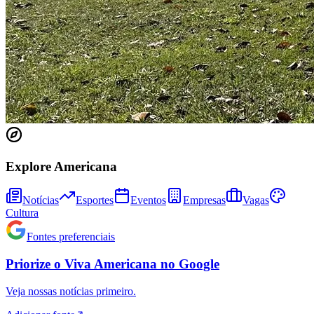
Explore Americana
Notícias
Esportes
Eventos
Empresas
Vagas
Cultura
Fontes preferenciais
Bragantino
Priorize o
Viva Americana
no
Google
Veja nossas notícias primeiro.