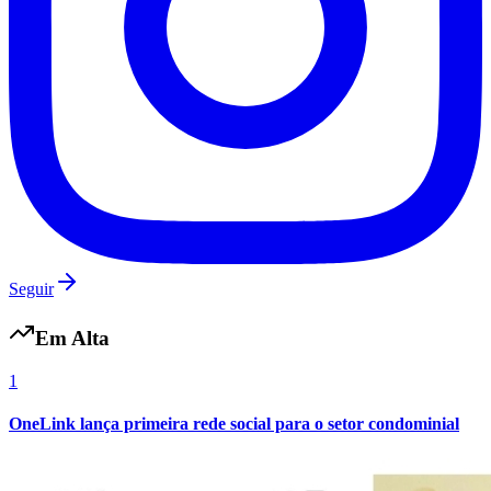
Botafogo
Seguir
Em Alta
1
OneLink lança primeira rede social para o setor condominial