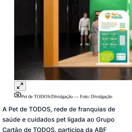
Publicidade Legal
NBA
NFL
Fórmula 1
UFC
Tênis (ATP)
MLB
NHL
Atletismo
Vôlei
NBB
Competições de Futebol
Brasileirão Série A
Brasileirão Série B
Paulistão
Pet de TODOS/Divulgação
—
Foto:
Divulgação
Copa do Brasil
Libertadores
A Pet de TODOS, rede de franquias de
Sul-Americana
Copa América
saúde e cuidados pet ligada ao Grupo
Champions League
Premier League
Cartão de TODOS, participa da ABF
La Liga