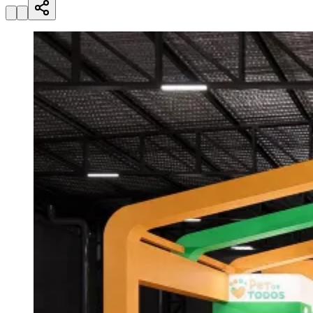
Zanaga
Mathiensen
Cariobinha
Zanaga
Fraron
Jardim
Paulistano
Quilombo
Para Sua Empresa
Anuncie no Portal
Guia de Empresas
Divulgar Vagas
Novo
Publicidade Legal
Hub de Negócios
Guia Comercial
Selo Verificado
Portal Educacional
Agenda de Vestibulares
Vagas de Emprego
Concursos
Panorama Econômico
Panorama Econômico
Para Sua Empresa
Anuncie no Portal
Verificar Empresa
Novo
Anunciar Vagas
Novo