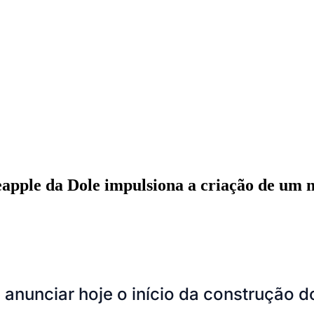
apple da Dole impulsiona a criação de um
ados
Jardim São Paulo
Parque Universitário
Antônio Zanaga
Mathiensen
anunciar hoje o início da construção 