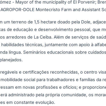
ez - Mayor of the municipality of El Porvenir; Bren
t AGROPOR-DOLE Montecristo Farm and Assistant Sci
 um terreno de 1,5 hectare doado pela Dole, adjace
ticas de educação e desenvolvimento pessoal, que mu
e os arredores de La Ceiba. Além de serviços de saú
e habilidades técnicas, juntamente com apoio à alfa
nda língua. Seminários educacionais sobre cuidados
planejados.
egáveis ​​e certificações reconhecidas, o centro vis
obilidade social para trabalhadores e famílias da r
ressam em novas profissões e ofícios; e proporcion
erá administrado pela própria comunidade, os mora
ões em constante evolução.