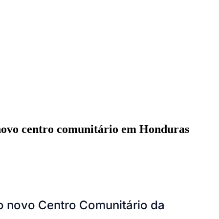
 novo centro comunitário em Honduras
Cariobinha
Zanaga
Fraron
Jardim Paulistano
Quilombo
do novo
Centro Comunitário da