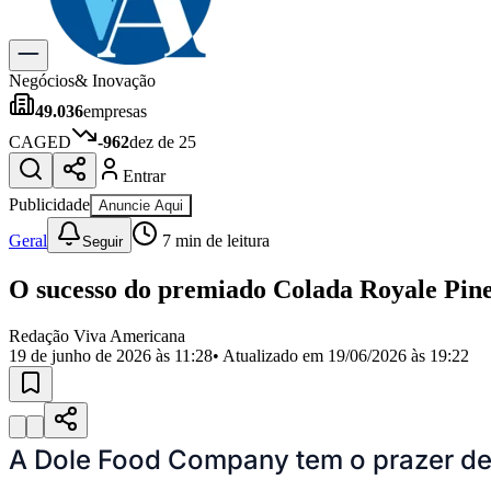
Gastronomia
Cinema & Shows
Para Sua Empresa
Negócios
& Inovação
49.036
empresas
Anuncie no Portal
Cadastrar Empresa
CAGED
-962
dez de 25
Divulgar Vagas
Novo
Entrar
Publicidade Legal
Publicidade
Anuncie Aqui
Política
Eleições
Geral
7
min de leitura
Seguir
Segurança
Saúde
O sucesso do premiado Colada Royale Pine
Cultura
Meio Ambiente
Obras
Redação Viva Americana
Educação
19 de junho de 2026 às 11:28
• Atualizado em
19/06/2026 às 19:22
Bairros de Americana
Centro
Jardim Girassol
Jardim Brasil
Nova Americana
Praia dos Namor
Para Sua Empresa
A Dole Food Company tem o prazer de 
Anuncie no Portal
Guia de Empresas