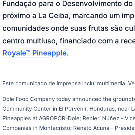
Fundação para o Desenvolvimento do 
Divulgar Vagas
Novo
Publicidade Legal
próximo a La Ceiba, marcando um imp
Hub de Negócios
Guia Comercial
comunidades onde suas frutas são cul
Selo Verificado
Portal Educacional
centro multiuso, financiado com a rec
Agenda de Vestibulares
Vagas de Emprego
Royale™ Pineapple
.
Concursos
Panorama Econômico
Panorama Econômico
Este comunicado de imprensa inclui multimédia. V
Para Sua Empresa
Anuncie no Portal
Dole Food Company today announced the groundbre
Verificar Empresa
Novo
Anunciar Vagas
Novo
Community Center in El Porvenir, Honduras, near La 
Publicidade Legal
Pineapples at AGROPOR-Dole; Renieri Núñez - Vice P
NBA
NFL
Companies in Montecristo; Renato Acuña - President 
Fórmula 1