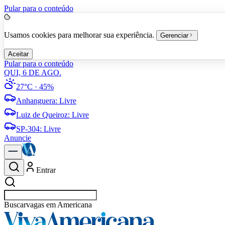
Pular para o conteúdo
Usamos cookies para melhorar sua experiência.
Gerenciar
Aceitar
Pular para o conteúdo
QUI, 6 DE AGO.
27°C
· 45%
Anhanguera
:
Livre
Luiz de Queiroz
:
Livre
SP-304
:
Livre
Anuncie
Entrar
Buscar
vagas em Amer