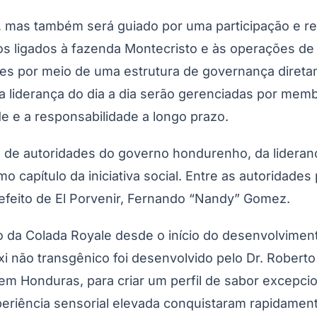
, mas também será guiado por uma participação e re
os ligados à fazenda Montecristo e às operações de
ades por meio de uma estrutura de governança direta
 a liderança do dia a dia serão gerenciadas por mem
ade e a responsabilidade a longo prazo.
de autoridades do governo hondurenho, da liderança
 capítulo da iniciativa social. Entre as autoridade
refeito de El Porvenir, Fernando “Nandy” Gomez.
 da Colada Royale desde o início do desenvolvimen
i não transgênico foi desenvolvido pelo Dr. Robert
m Honduras, para criar um perfil de sabor excepcio
xperiência sensorial elevada conquistaram rapidam