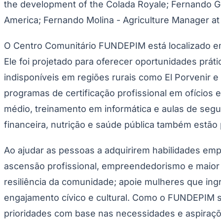
UFC
the development of the Colada Royale; Fernando Góm
Tênis (ATP)
America; Fernando Molina - Agriculture Manager a
MLB
NHL
Atletismo
O Centro Comunitário FUNDEPIM está localizado em
Vôlei
NBB
Ele foi projetado para oferecer oportunidades prá
Competições de Futebol
indisponíveis em regiões rurais como El Porvenir 
Brasileirão Série A
programas de certificação profissional em ofícios 
Brasileirão Série B
Paulistão
médio, treinamento em informática e aulas de segu
Copa do Brasil
financeira, nutrição e saúde pública também estão 
Libertadores
Sul-Americana
Copa América
Ao ajudar as pessoas a adquirirem habilidades empr
Champions League
Premier League
ascensão profissional, empreendedorismo e maior m
La Liga
Bundesliga
resiliência da comunidade; apoie mulheres que ing
Mundial 2026
engajamento cívico e cultural. Como o FUNDEPIM s
Times - Ir direto
prioridades com base nas necessidades e aspiraç