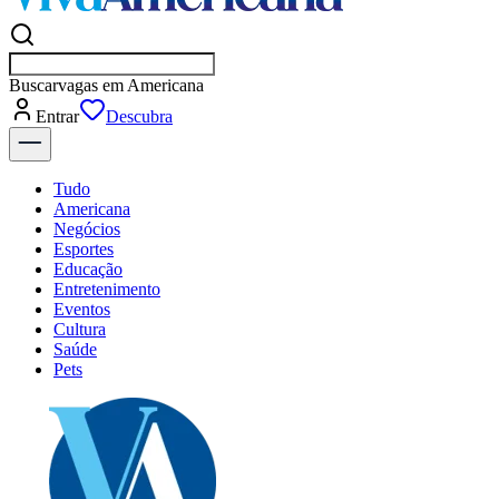
Buscar
vagas em Amer
Entrar
Descubra
Tudo
Americana
Negócios
Esportes
Educação
Entretenimento
Eventos
Cultura
Saúde
Pets
Explore Tudo
Últimas Notícias
Previsão do Tempo
Dia a Dia & Lazer