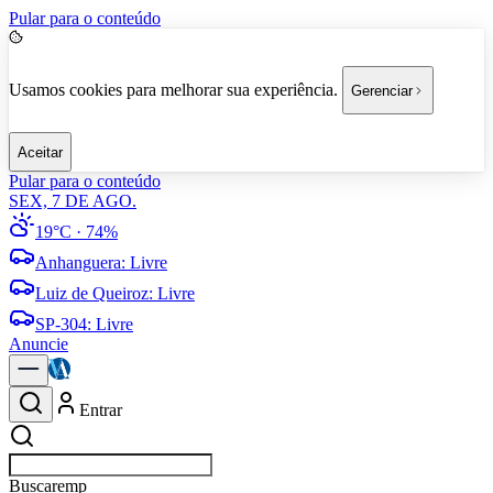
Pular para o conteúdo
Usamos cookies para melhorar sua experiência.
Gerenciar
Aceitar
Pular para o conteúdo
SEX, 7 DE AGO.
19°C
· 74%
Anhanguera
:
Livre
Luiz de Queiroz
:
Livre
SP-304
:
Livre
Anuncie
Entrar
Buscar
empresas em Americana