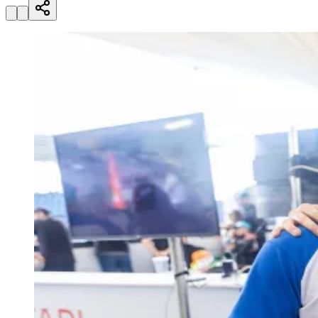
Zanaga
Mathiensen
Cariobinha
Zanaga
Fraron
Jardim
Paulistano
Quilombo
Para Sua Empresa
Anuncie no Portal
Guia de Empresas
Divulgar Vagas
Novo
Publicidade Legal
Hub de Negócios
Guia Comercial
Selo Verificado
Portal Educacional
Agenda de Vestibulares
Vagas de Emprego
Concursos
Panorama Econômico
Panorama Econômico
Para Sua Empresa
Anuncie no Portal
Verificar Empresa
Novo
Anunciar Vagas
Novo