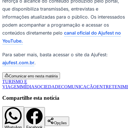
reforça o alcance do conteúdo produzido pelo portal,
que disponibiliza transmissões, entrevistas e
informações atualizadas para o público. Os interessados
podem acompanhar a programação e acessar os
conteúdos diretamente pelo
canal oficial do Ajufest no
YouTube.
Para saber mais, basta acessar o site da AjuFest:
ajufest.com.br
.
Comunicar erro nesta matéria
TURISMO E
VIAGEM
MÍDIA
SOCIEDADE
COMUNICAÇÃO
ENTRETENIM
Compartilhe esta notícia
Mirassol
Opções
WhatsApp
Facebook