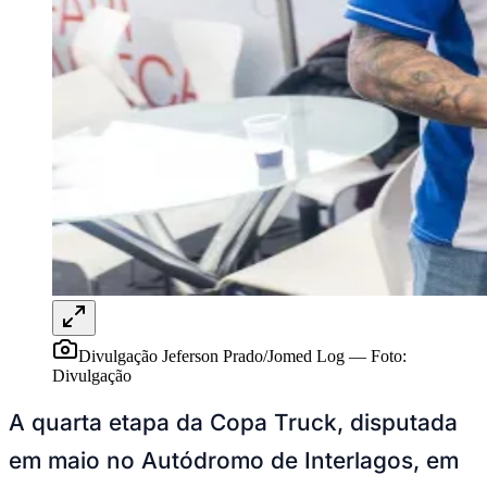
Publicidade Legal
NBA
NFL
Fórmula 1
UFC
Tênis (ATP)
MLB
NHL
Atletismo
Vôlei
NBB
Competições de Futebol
Brasileirão Série A
Brasileirão Série B
Paulistão
Divulgação Jeferson Prado/Jomed Log
—
Foto:
Copa do Brasil
Divulgação
Libertadores
Sul-Americana
A quarta etapa da Copa Truck, disputada
Copa América
Champions League
em maio no Autódromo de Interlagos, em
Premier League
La Liga