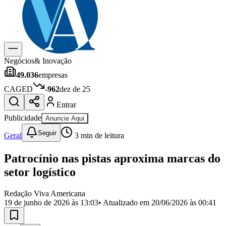
Previsão do Tempo
Dia a Dia & Lazer
Gastronomia
Cinema & Shows
Para Sua Empresa
Negócios
& Inovação
49.036
empresas
Anuncie no Portal
Cadastrar Empresa
CAGED
-962
dez de 25
Divulgar Vagas
Novo
Entrar
Publicidade Legal
Publicidade
Anuncie Aqui
Política
Eleições
Seguir
Geral
3
min de leitura
Segurança
Saúde
Patrocínio nas pistas aproxima marcas do
Cultura
Meio Ambiente
setor logístico
Obras
Educação
Redação Viva Americana
19 de junho de 2026 às 13:03
• Atualizado em
20/06/2026 às 00:41
Bairros de Americana
Centro
Jardim Girassol
Jardim Brasil
Nova Americana
Praia dos
Namorados
Jardim São Paulo
Parque Universitário
Antônio