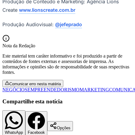
Produção de Conteúdo e Marketing: Agência Lions
Create
www.lionscreate.com.br
Produção Audiovisual:
@jefeprado
Nota da Redação
Este material tem caráter informativo e foi produzido a partir de
conteúdos de fontes externas e assessorias de imprensa. As
informações e opiniões são de responsabilidade de suas respectivas
fontes.
Comunicar erro nesta matéria
NEGÓCIOS
EMPREENDEDORISMO
MARKETING
COMUNIC
Compartilhe esta notícia
Opções
Flamengo
WhatsApp
Facebook