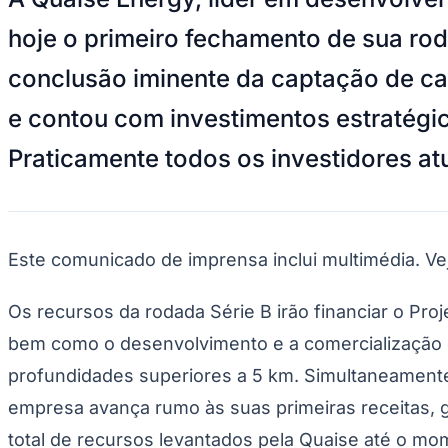
Divulgar Vagas
Novo
Publicidade Legal
hoje o primeiro fechamento de sua ro
Hub de Negócios
conclusão iminente da captação de capi
Guia Comercial
Selo Verificado
e contou com investimentos estratégi
Portal Educacional
Agenda de Vestibulares
Praticamente todos os investidores atu
Vagas de Emprego
Concursos
Panorama Econômico
Panorama Econômico
Este comunicado de imprensa inclui multimédia. V
Para Sua Empresa
Os recursos da rodada Série B irão financiar o Pro
Anuncie no Portal
Verificar Empresa
Novo
bem como o desenvolvimento e a comercialização c
Anunciar Vagas
Novo
Publicidade Legal
profundidades superiores a 5 km. Simultaneamente,
NBA
empresa avança rumo às suas primeiras receitas, g
NFL
Fórmula 1
total de recursos levantados pela Quaise até o m