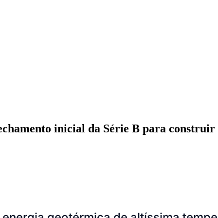
chamento inicial da Série B para construir
ados
Jardim São Paulo
Parque Universitário
Antônio Zanaga
Mathiensen
 energia geotérmica de altíssima temper