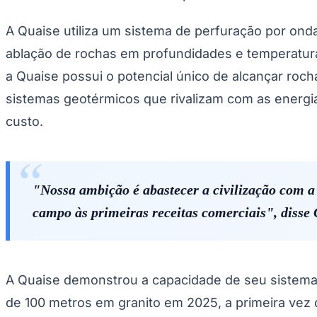
UFC
Tênis (ATP)
MLB
A Quaise utiliza um sistema de perfuração por onda
NHL
ablação de rochas em profundidades e temperatur
Atletismo
Vôlei
a Quaise possui o potencial único de alcançar roc
NBB
sistemas geotérmicos que rivalizam com as energia
Competições de Futebol
custo.
Brasileirão Série A
Brasileirão Série B
Paulistão
Copa do Brasil
Libertadores
"Nossa ambição é abastecer a civilização com a
Sul-Americana
Copa América
campo às primeiras receitas comerciais", disse 
Champions League
Premier League
La Liga
Bundesliga
Mundial 2026
A Quaise demonstrou a capacidade de seu sistema
Times - Ir direto
de 100 metros em granito em 2025, a primeira vez