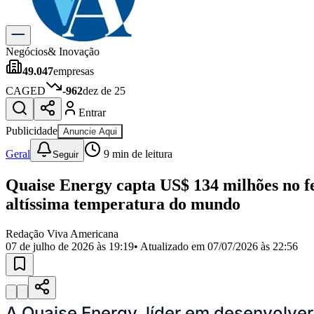
Gastronomia
Cinema & Shows
Para Sua Empresa
Negócios
& Inovação
49.047
empresas
Anuncie no Portal
Cadastrar Empresa
CAGED
-962
dez de 25
Divulgar Vagas
Novo
Entrar
Publicidade Legal
Publicidade
Anuncie Aqui
Política
Eleições
Geral
9
min de leitura
Seguir
Segurança
Saúde
Quaise Energy capta US$ 134 milhões no fe
Cultura
Meio Ambiente
altíssima temperatura do mundo
Obras
Educação
Redação Viva Americana
07 de julho de 2026 às 19:19
• Atualizado em
07/07/2026 às 22:56
Bairros de Americana
Centro
Jardim Girassol
Jardim Brasil
Nova Americana
Praia dos Namor
Para Sua Empresa
Anuncie no Portal
A Quaise Energy, líder em desenvolver
Guia de Empresas