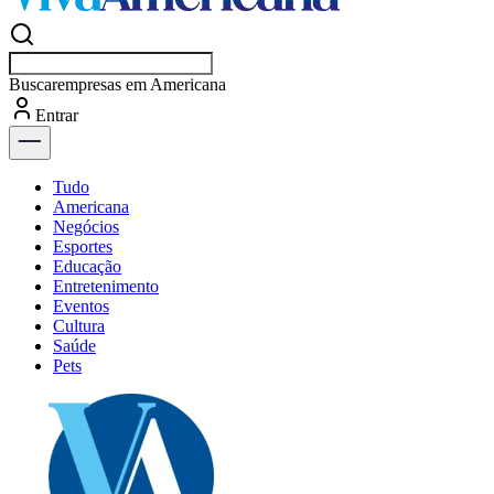
Buscar
empresas em Americana
Entrar
Flash
Tudo
Americana
Negócios
Esportes
Educação
Entretenimento
Eventos
Cultura
Saúde
Pets
Explore Tudo
Últimas Notícias
Previsão do Tempo
Dia a Dia & Lazer