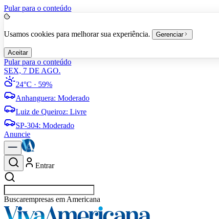
Pular para o conteúdo
Usamos cookies para melhorar sua experiência.
Gerenciar
Aceitar
Pular para o conteúdo
SEX, 7 DE AGO.
24°C
· 59%
Anhanguera
:
Moderado
Luiz de Queiroz
:
Livre
SP-304
:
Moderado
Anuncie
Entrar
Buscar
empresas em Americana