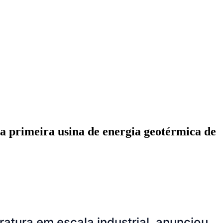
 a primeira usina de energia geotérmica de
Cariobinha
Zanaga
Fraron
Jardim Paulistano
Quilombo
atura em escala industrial, anunciou