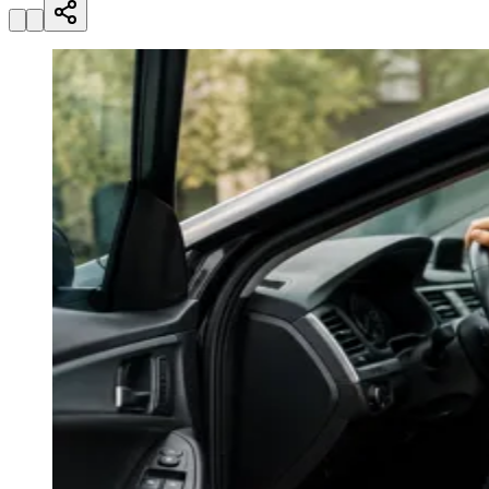
Zanaga
Mathiensen
Cariobinha
Zanaga
Fraron
Jardim
Paulistano
Quilombo
Para Sua Empresa
Anuncie no Portal
Guia de Empresas
Divulgar Vagas
Novo
Publicidade Legal
Hub de Negócios
Guia Comercial
Selo Verificado
Portal Educacional
Agenda de Vestibulares
Vagas de Emprego
Concursos
Panorama Econômico
Panorama Econômico
Para Sua Empresa
Anuncie no Portal
Verificar Empresa
Novo
Anunciar Vagas
Novo