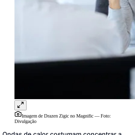
Ceará
Imagem de Drazen Zigic no Magnific
—
Foto:
Divulgação
Ondas de calor costumam concentrar a