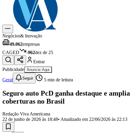
Previsão do Tempo
Dia a Dia & Lazer
Gastronomia
Cinema & Shows
Para Sua Empresa
Negócios
& Inovação
49.062
empresas
Anuncie no Portal
Cadastrar Empresa
CAGED
-962
dez de 25
Divulgar Vagas
Novo
Entrar
Publicidade Legal
Publicidade
Anuncie Aqui
Política
Eleições
Seguir
Geral
5
min de leitura
Segurança
Saúde
Seguro auto PcD ganha destaque e amplia
Cultura
Meio Ambiente
coberturas no Brasil
Obras
Educação
Redação Viva Americana
22 de junho de 2026 às 18:48
• Atualizado em
22/06/2026 às 22:13
Bairros de Americana
Centro
Jardim Girassol
Jardim Brasil
Nova Americana
Praia dos
Namorados
Jardim São Paulo
Parque Universitário
Antônio