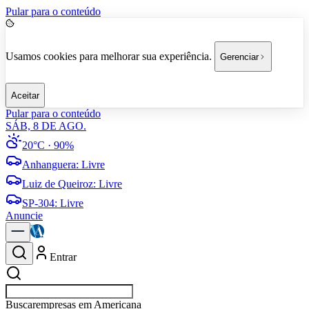
Pular para o conteúdo
Usamos cookies para melhorar sua experiência.
Gerenciar
Aceitar
Pular para o conteúdo
SÁB, 8 DE AGO.
20°C
· 90%
Anhanguera
:
Livre
Luiz de Queiroz
:
Livre
SP-304
:
Livre
Anuncie
Entrar
Buscar
esportes