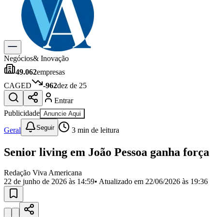
Previsão do Tempo
Dia a Dia & Lazer
Gastronomia
Cinema & Shows
Para Sua Empresa
Negócios
& Inovação
49.062
empresas
Anuncie no Portal
Cadastrar Empresa
CAGED
-962
dez de 25
Divulgar Vagas
Novo
Entrar
Publicidade Legal
Publicidade
Anuncie Aqui
Política
Eleições
Seguir
Geral
3
min de leitura
Segurança
Saúde
Senior living em João Pessoa ganha força
Cultura
Meio Ambiente
Obras
Redação Viva Americana
Educação
22 de junho de 2026 às 14:59
• Atualizado em
22/06/2026 às 19:36
Bairros de Americana
Centro
Jardim Girassol
Jardim Brasil
Nova Americana
Praia dos
Namorados
Jardim São Paulo
Parque Universitário
Antônio