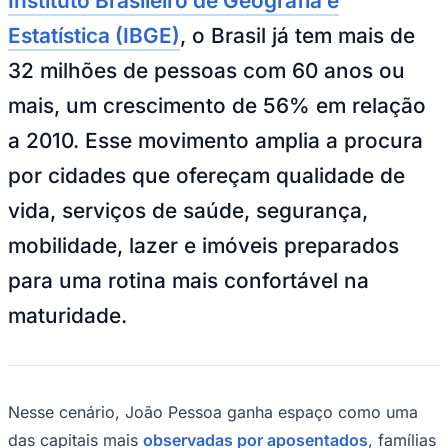
Instituto Brasileiro de Geografia e
Bundesliga
Mundial 2026
Estatística (IBGE)
, o Brasil já tem mais de
Times - Ir direto
32 milhões de pessoas com 60 anos ou
mais, um crescimento de 56% em relação
a 2010. Esse movimento amplia a procura
por cidades que ofereçam qualidade de
vida, serviços de saúde, segurança,
mobilidade, lazer e imóveis preparados
para uma rotina mais confortável na
maturidade.
Nesse cenário, João Pessoa ganha espaço como uma
das capitais mais
observadas por aposentados
, famílias