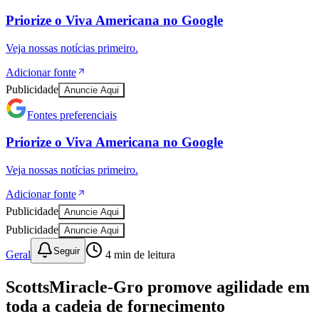
Priorize o
Viva Americana
no
Google
Veja nossas notícias primeiro.
Adicionar fonte
Publicidade
Anuncie Aqui
Fontes preferenciais
Priorize o
Viva Americana
no
Google
Veja nossas notícias primeiro.
Adicionar fonte
Publicidade
Anuncie Aqui
Publicidade
Anuncie Aqui
Bragantino
Seguir
Geral
4
min de leitura
ScottsMiracle-Gro promove agilidade em
toda a cadeia de fornecimento