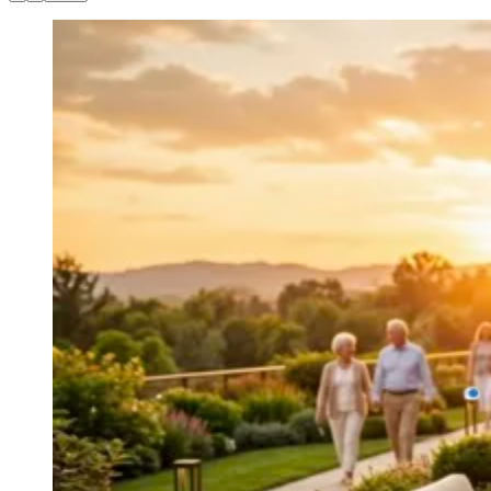
Zanaga
Mathiensen
Cariobinha
Zanaga
Fraron
Jardim
Paulistano
Quilombo
Para Sua Empresa
Anuncie no Portal
Guia de Empresas
Divulgar Vagas
Novo
Publicidade Legal
Hub de Negócios
Guia Comercial
Selo Verificado
Portal Educacional
Agenda de Vestibulares
Vagas de Emprego
Concursos
Panorama Econômico
Panorama Econômico
Para Sua Empresa
Anuncie no Portal
Verificar Empresa
Novo
Anunciar Vagas
Novo