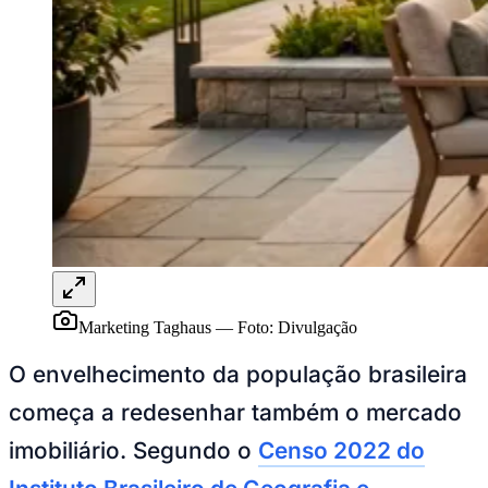
Publicidade Legal
NBA
NFL
Fórmula 1
UFC
Tênis (ATP)
MLB
NHL
Atletismo
Vôlei
NBB
Competições de Futebol
Brasileirão Série A
Brasileirão Série B
Marketing Taghaus
—
Foto:
Divulgação
Paulistão
Copa do Brasil
O envelhecimento da população brasileira
Libertadores
Sul-Americana
começa a redesenhar também o mercado
Copa América
Champions League
imobiliário. Segundo o
Censo 2022 do
Premier League
La Liga