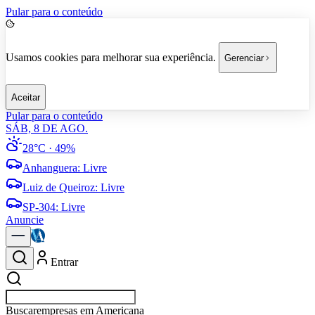
Pular para o conteúdo
Usamos cookies para melhorar sua experiência.
Gerenciar
Aceitar
Pular para o conteúdo
SÁB, 8 DE AGO.
28°C
· 49%
Anhanguera
:
Livre
Luiz de Queiroz
:
Livre
SP-304
:
Livre
Anuncie
Entrar
Buscar
esportes