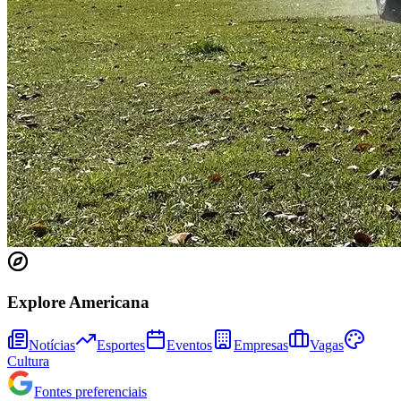
Athletico-PR
Explore Americana
Notícias
Esportes
Eventos
Empresas
Vagas
Cultura
Fontes preferenciais