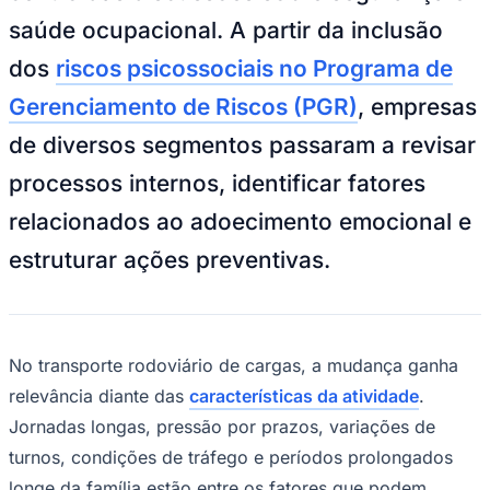
Bundesliga
saúde ocupacional. A partir da inclusão
Mundial 2026
dos
riscos psicossociais no Programa de
Times - Ir direto
Gerenciamento de Riscos (PGR)
, empresas
de diversos segmentos passaram a revisar
processos internos, identificar fatores
relacionados ao adoecimento emocional e
estruturar ações preventivas.
No transporte rodoviário de cargas, a mudança ganha
relevância diante das
características da atividade
.
Jornadas longas, pressão por prazos, variações de
turnos, condições de tráfego e períodos prolongados
longe da família estão entre os fatores que podem