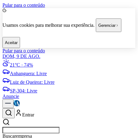
Pular para o conteúdo
Usamos cookies para melhorar sua experiência.
Gerenciar
Aceitar
Pular para o conteúdo
DOM, 9 DE AGO.
21°C
· 74%
Anhanguera
:
Livre
Luiz de Queiroz
:
Livre
SP-304
:
Livre
Anuncie
Entrar
Buscar
empresas em Americana