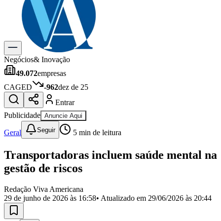
Previsão do Tempo
Dia a Dia & Lazer
Gastronomia
Cinema & Shows
Para Sua Empresa
Negócios
& Inovação
49.072
empresas
Anuncie no Portal
Cadastrar Empresa
CAGED
-962
dez de 25
Divulgar Vagas
Novo
Entrar
Publicidade Legal
Publicidade
Anuncie Aqui
Política
Eleições
Seguir
Geral
5
min de leitura
Segurança
Saúde
Transportadoras incluem saúde mental na
Cultura
Meio Ambiente
gestão de riscos
Obras
Educação
Redação Viva Americana
29 de junho de 2026 às 16:58
• Atualizado em
29/06/2026 às 20:44
Bairros de Americana
Centro
Jardim Girassol
Jardim Brasil
Nova Americana
Praia dos
Namorados
Jardim São Paulo
Parque Universitário
Antônio