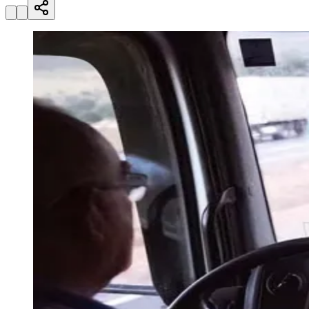
Zanaga
Mathiensen
Cariobinha
Zanaga
Fraron
Jardim
Paulistano
Quilombo
Para Sua Empresa
Anuncie no Portal
Guia de Empresas
Divulgar Vagas
Novo
Publicidade Legal
Hub de Negócios
Guia Comercial
Selo Verificado
Portal Educacional
Agenda de Vestibulares
Vagas de Emprego
Concursos
Panorama Econômico
Panorama Econômico
Para Sua Empresa
Anuncie no Portal
Verificar Empresa
Novo
Anunciar Vagas
Novo