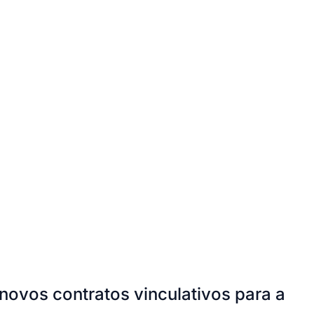
Cariobinha
Zanaga
Fraron
Jardim Paulistano
Quilombo
novos contratos vinculativos para a