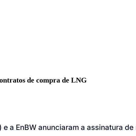
ontratos de compra de LNG
ados
Jardim São Paulo
Parque Universitário
Antônio Zanaga
Mathiensen
G) e a EnBW anunciaram a assinatura de 