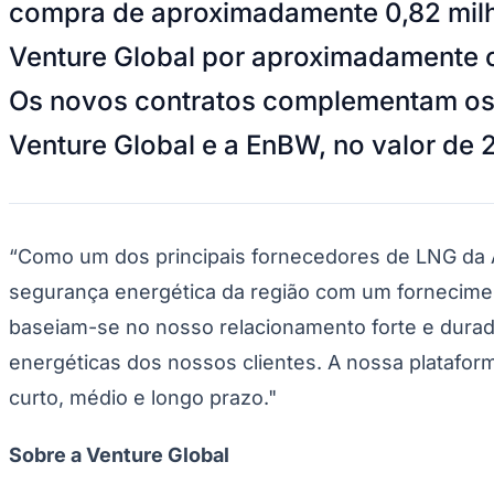
compra de aproximadamente 0,82 milhã
Divulgar Vagas
Novo
Publicidade Legal
Venture Global por aproximadamente cin
Hub de Negócios
Guia Comercial
Os novos contratos complementam os c
Selo Verificado
Portal Educacional
Venture Global e a EnBW, no valor de
Agenda de Vestibulares
Vagas de Emprego
Concursos
Panorama Econômico
“Como um dos principais fornecedores de LNG da A
Panorama Econômico
segurança energética da região com um fornecimen
Para Sua Empresa
baseiam-se no nosso relacionamento forte e dur
Anuncie no Portal
energéticas dos nossos clientes. A nossa platafor
Verificar Empresa
Novo
Anunciar Vagas
Novo
curto, médio e longo prazo."
Publicidade Legal
NBA
Sobre a Venture Global
NFL
Fórmula 1