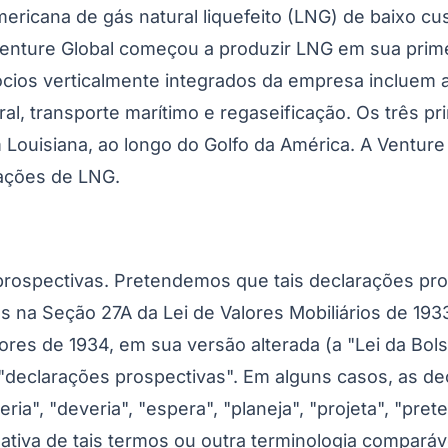
mericana de gás natural liquefeito (LNG) de baixo 
enture Global começou a produzir LNG em sua prime
ios verticalmente integrados da empresa incluem a
al, transporte marítimo e regaseificação. Os três p
Louisiana, ao longo do Golfo da América. A Venture
ações de LNG.
rospectivas. Pretendemos que tais declarações pro
 na Seção 27A da Lei de Valores Mobiliários de 1933
lores de 1934, em sua versão alterada (a "Lei da Bo
o "declarações prospectivas". Em alguns casos, as d
ria", "deveria", "espera", "planeja", "projeta", "prete
egativa de tais termos ou outra terminologia comparáv