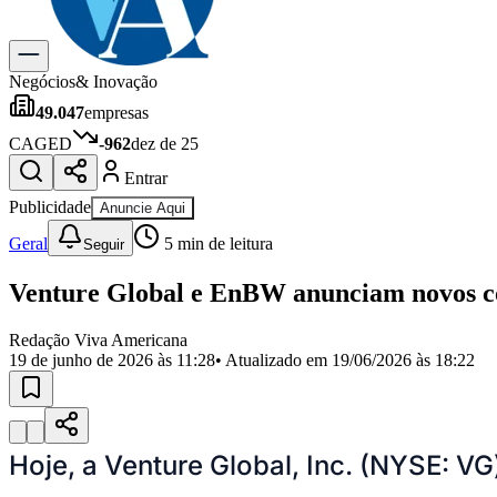
Gastronomia
Cinema & Shows
Para Sua Empresa
Negócios
& Inovação
49.047
empresas
Anuncie no Portal
Cadastrar Empresa
CAGED
-962
dez de 25
Divulgar Vagas
Novo
Entrar
Publicidade Legal
Publicidade
Anuncie Aqui
Política
Eleições
Geral
5
min de leitura
Seguir
Segurança
Saúde
Venture Global e EnBW anunciam novos c
Cultura
Meio Ambiente
Obras
Redação Viva Americana
Educação
19 de junho de 2026 às 11:28
• Atualizado em
19/06/2026 às 18:22
Bairros de Americana
Centro
Jardim Girassol
Jardim Brasil
Nova Americana
Praia dos Namor
Para Sua Empresa
Hoje, a Venture Global, Inc. (NYSE: V
Anuncie no Portal
Guia de Empresas