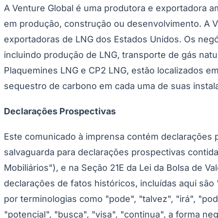
UFC
A Venture Global é uma produtora e exportadora a
Tênis (ATP)
MLB
em produção, construção ou desenvolvimento. A V
NHL
Atletismo
exportadoras de LNG dos Estados Unidos. Os negóc
Vôlei
incluindo produção de LNG, transporte de gás natur
NBB
Plaquemines LNG e CP2 LNG, estão localizados em 
Competições de Futebol
sequestro de carbono em cada uma de suas instal
Brasileirão Série A
Brasileirão Série B
Paulistão
Declarações Prospectivas
Copa do Brasil
Libertadores
Sul-Americana
Este comunicado à imprensa contém declarações p
Copa América
Champions League
salvaguarda para declarações prospectivas contidas
Premier League
La Liga
Mobiliários"), e na Seção 21E da Lei da Bolsa de Va
Bundesliga
declarações de fatos históricos, incluídas aqui sã
Mundial 2026
por terminologias como "pode", "talvez", "irá", "pode
Times - Ir direto
"potencial", "busca", "visa", "continua", a forma n