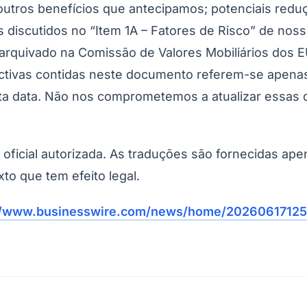
utros benefícios que antecipamos; potenciais redu
Corinthians
s discutidos no “Item 1A – Fatores de Risco” de noss
quivado na Comissão de Valores Mobiliários dos EU
ctivas contidas neste documento referem-se apena
a data. Não nos comprometemos a atualizar essas de
o oficial autorizada. As traduções são fornecidas ap
xto que tem efeito legal.
//www.businesswire.com/news/home/20260617125