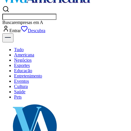
Buscar
empresas em Americana
Entrar
Tudo
Americana
Negócios
Esportes
Educação
Entretenimento
Eventos
Cultura
Saúde
Pets
Explore Tudo
Últimas Notícias
Previsão do Tempo
Dia a Dia & Lazer