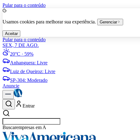
Pular para o conteúdo
Usamos cookies para melhorar sua experiência.
Gerenciar
Aceitar
Pular para o conteúdo
SEX, 7 DE AGO.
20°C
· 59%
Anhanguera
:
Livre
Luiz de Queiroz
:
Livre
SP-304
:
Moderado
Anuncie
Entrar
Buscar
empresas em Americana