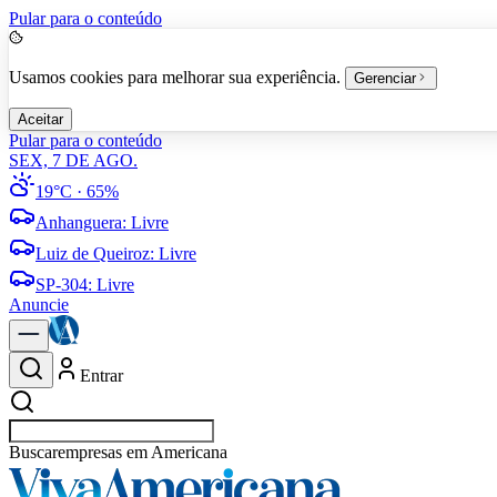
Pular para o conteúdo
Usamos cookies para melhorar sua experiência.
Gerenciar
Aceitar
Pular para o conteúdo
SEX, 7 DE AGO.
19°C
· 65%
Anhanguera
:
Livre
Luiz de Queiroz
:
Livre
SP-304
:
Livre
Anuncie
Entrar
Buscar
empres