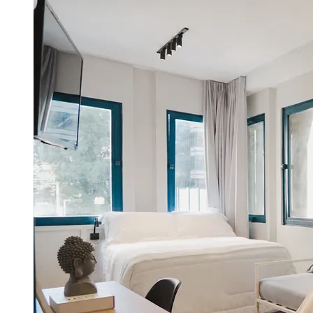
Divulgar Vagas
Novo
Publicidade Legal
Hub de Negócios
Guia Comercial
Selo Verificado
Portal Educacional
Agenda de Vestibulares
Vagas de Emprego
Concursos
Panorama Econômico
Panorama Econômico
Para Sua Empresa
Anuncie no Portal
Verificar Empresa
Novo
Anunciar Vagas
Novo
Publicidade Legal
NBA
NFL
Fórmula 1