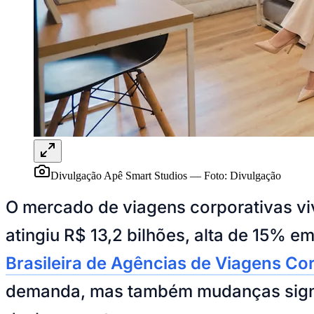
UFC
Tênis (ATP)
MLB
NHL
Atletismo
Vôlei
NBB
Competições de Futebol
Brasileirão Série A
Brasileirão Série B
Paulistão
Copa do Brasil
Divulgação Apê Smart Studios
—
Foto:
Divulgação
Libertadores
Sul-Americana
Copa América
O mercado de viagens corporativas vi
Champions League
Premier League
atingiu R$ 13,2 bilhões, alta de 15%
La Liga
Bundesliga
Brasileira de Agências de Viagens Co
Mundial 2026
demanda, mas também mudanças signif
Times - Ir direto