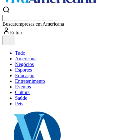
Buscar
empres
Entrar
Flash
Tudo
Americana
Negócios
Esportes
Educação
Entretenimento
Eventos
Cultura
Saúde
Pets
Explore Tudo
Últimas Notícias
Previsão do Tempo
Dia a Dia & Lazer