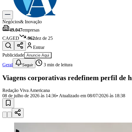
Gastronomia
Cinema & Shows
Para Sua Empresa
Negócios
& Inovação
49.047
empresas
Anuncie no Portal
Cadastrar Empresa
CAGED
-962
dez de 25
Divulgar Vagas
Novo
Entrar
Publicidade Legal
Publicidade
Anuncie Aqui
Política
Eleições
Geral
3
min de leitura
Seguir
Segurança
Saúde
Viagens corporativas redefinem perfil de
Cultura
Meio Ambiente
Obras
Redação Viva Americana
Educação
08 de julho de 2026 às 14:36
• Atualizado em
08/07/2026 às 18:38
Bairros de Americana
Centro
Jardim Girassol
Jardim Brasil
Nova Americana
Praia dos Namor
Para Sua Empresa
Anuncie no Portal
Guia de Empresas