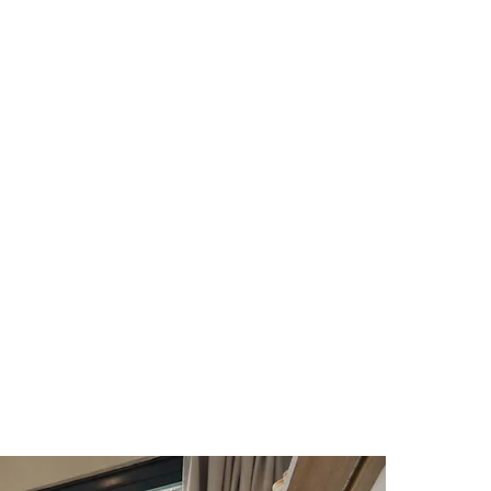
Cariobinha
Zanaga
Fraron
Jardim Paulistano
Quilombo