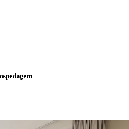
 hospedagem
ados
Jardim São Paulo
Parque Universitário
Antônio Zanaga
Mathiensen