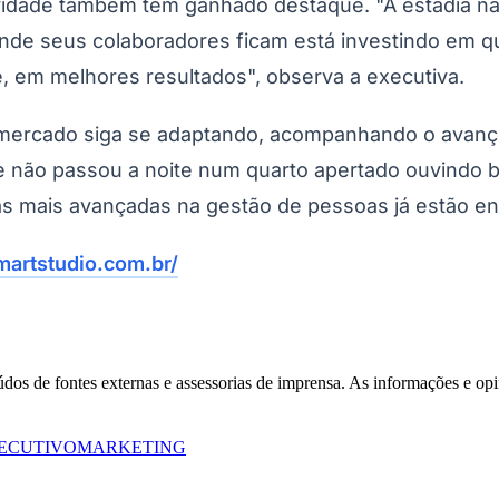
idade também tem ganhado destaque. "A estadia não
e seus colaboradores ficam está investindo em qu
 em melhores resultados", observa a executiva.
São Paulo
o mercado siga se adaptando, acompanhando o avan
 não passou a noite num quarto apertado ouvindo b
as mais avançadas na gestão de pessoas já estão en
artstudio.com.br/
eúdos de fontes externas e assessorias de imprensa. As informações e opi
ECUTIVO
MARKETING