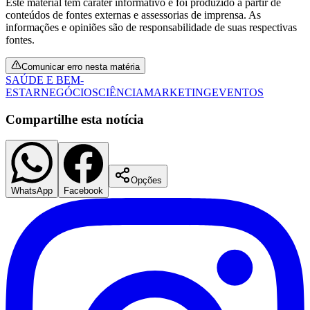
Este material tem caráter informativo e foi produzido a partir de
conteúdos de fontes externas e assessorias de imprensa. As
informações e opiniões são de responsabilidade de suas respectivas
fontes.
Fluminense
Comunicar erro nesta matéria
SAÚDE E BEM-
ESTAR
NEGÓCIOS
CIÊNCIA
MARKETING
EVENTOS
Compartilhe esta notícia
Opções
WhatsApp
Facebook