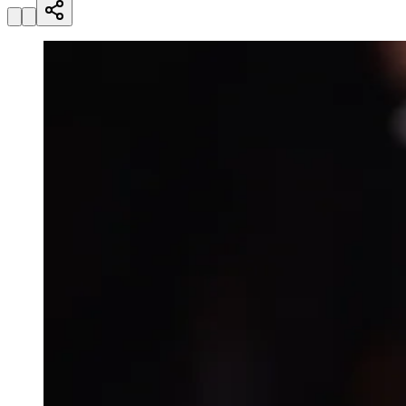
Zanaga
Mathiensen
Cariobinha
Zanaga
Fraron
Jardim
Paulistano
Quilombo
Para Sua Empresa
Anuncie no Portal
Guia de Empresas
Divulgar Vagas
Novo
Publicidade Legal
Hub de Negócios
Guia Comercial
Selo Verificado
Portal Educacional
Agenda de Vestibulares
Vagas de Emprego
Concursos
Panorama Econômico
Panorama Econômico
Para Sua Empresa
Anuncie no Portal
Verificar Empresa
Novo
Anunciar Vagas
Novo