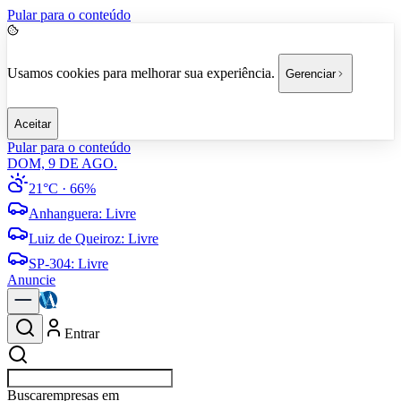
Pular para o conteúdo
Usamos cookies para melhorar sua experiência.
Gerenciar
Aceitar
Pular para o conteúdo
DOM, 9 DE AGO.
21°C
· 66%
Anhanguera
:
Livre
Luiz de Queiroz
:
Livre
SP-304
:
Livre
Anuncie
Entrar
Buscar
empresas em American