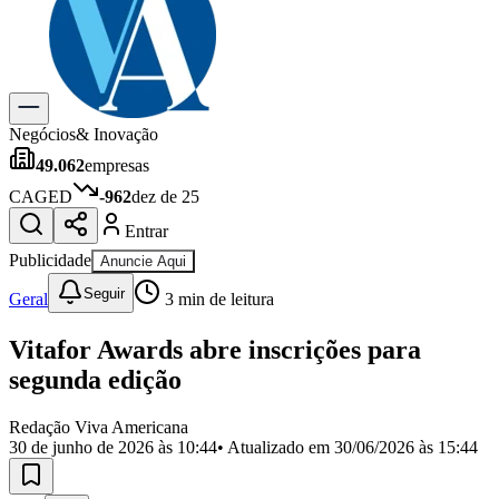
Previsão do Tempo
Dia a Dia & Lazer
Gastronomia
Cinema & Shows
Para Sua Empresa
Negócios
& Inovação
49.062
empresas
Anuncie no Portal
Cadastrar Empresa
CAGED
-962
dez de 25
Divulgar Vagas
Novo
Entrar
Publicidade Legal
Publicidade
Anuncie Aqui
Política
Eleições
Seguir
Geral
3
min de leitura
Segurança
Saúde
Vitafor Awards abre inscrições para
Cultura
Meio Ambiente
segunda edição
Obras
Educação
Redação Viva Americana
30 de junho de 2026 às 10:44
• Atualizado em
30/06/2026 às 15:44
Bairros de Americana
Centro
Jardim Girassol
Jardim Brasil
Nova Americana
Praia dos
Namorados
Jardim São Paulo
Parque Universitário
Antônio