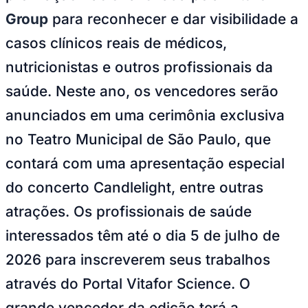
Bundesliga
Group
para reconhecer e dar visibilidade a
Mundial 2026
casos clínicos reais de médicos,
Times - Ir direto
nutricionistas e outros profissionais da
saúde. Neste ano, os vencedores serão
anunciados em uma cerimônia exclusiva
no Teatro Municipal de São Paulo, que
contará com uma apresentação especial
do concerto
Candlelight,
entre outras
atrações. Os profissionais de saúde
interessados têm até o dia 5 de julho de
2026 para inscreverem seus trabalhos
através do Portal Vitafor Science. O
grande vencedor da edição terá a