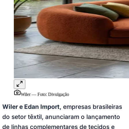
Publicidade Legal
NBA
NFL
Fórmula 1
UFC
Tênis (ATP)
MLB
NHL
Atletismo
Vôlei
NBB
Competições de Futebol
Brasileirão Série A
Brasileirão Série B
Paulistão
Wiler
—
Foto:
Divulgação
Copa do Brasil
Libertadores
Wiler e Edan Import
, empresas brasileiras
Sul-Americana
Copa América
do setor têxtil, anunciaram o lançamento
Champions League
Premier League
de linhas complementares de tecidos e
La Liga