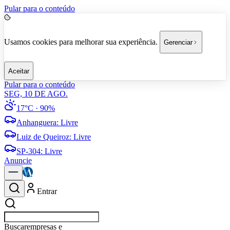
Pular para o conteúdo
Usamos cookies para melhorar sua experiência.
Gerenciar
Aceitar
Pular para o conteúdo
SEG, 10 DE AGO.
17°C
· 90%
Anhanguera
:
Livre
Luiz de Queiroz
:
Livre
SP-304
:
Livre
Anuncie
Entrar
Buscar
empresas em A