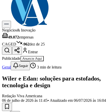
Previsão do Tempo
Dia a Dia & Lazer
Gastronomia
Cinema & Shows
Para Sua Empresa
Negócios
& Inovação
49.072
empresas
Anuncie no Portal
Cadastrar Empresa
CAGED
-962
dez de 25
Divulgar Vagas
Novo
Entrar
Publicidade Legal
Publicidade
Anuncie Aqui
Política
Eleições
Seguir
Geral
3
min de leitura
Segurança
Saúde
Wiler e Edan: soluções para estofados,
Cultura
Meio Ambiente
tecnologia e design
Obras
Educação
Redação Viva Americana
06 de julho de 2026 às 11:45
• Atualizado em
06/07/2026 às 16:04
Bairros de Americana
Centro
Jardim Girassol
Jardim Brasil
Nova Americana
Praia dos
Namorados
Jardim São Paulo
Parque Universitário
Antônio