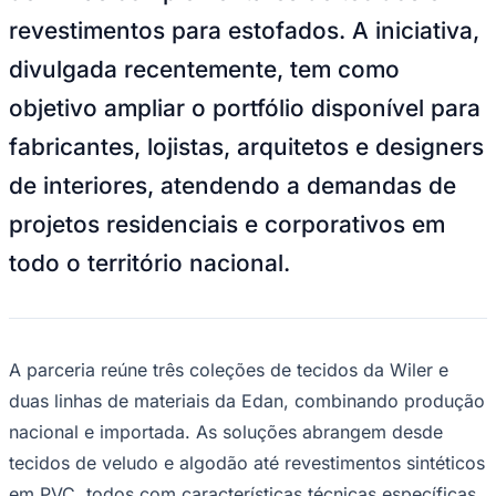
Bundesliga
revestimentos para estofados. A iniciativa,
Mundial 2026
divulgada recentemente, tem como
Times - Ir direto
objetivo ampliar o portfólio disponível para
fabricantes, lojistas, arquitetos e designers
de interiores, atendendo a demandas de
projetos residenciais e corporativos em
todo o território nacional.
A parceria reúne três coleções de tecidos da Wiler e
duas linhas de materiais da Edan, combinando produção
nacional e importada. As soluções abrangem desde
tecidos de veludo e algodão até revestimentos sintéticos
em PVC, todos com características técnicas específicas,