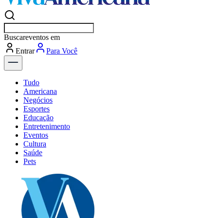
Buscar
vagas e
Entrar
Para Você
Tudo
Americana
Negócios
Esportes
Educação
Entretenimento
Eventos
Cultura
Saúde
Pets
Explore Tudo
Últimas Notícias
Previsão do Tempo
Dia a Dia & Lazer