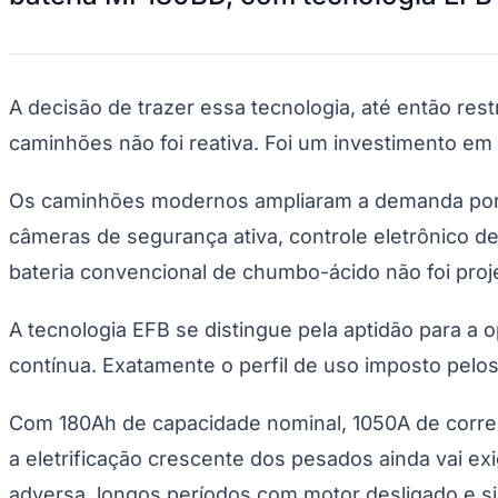
Divulgar Vagas
Novo
Publicidade Legal
Hub de Negócios
Guia Comercial
A decisão de trazer essa tecnologia, até então rest
Selo Verificado
Portal Educacional
caminhões não foi reativa. Foi um investimento em
Agenda de Vestibulares
Vagas de Emprego
Concursos
Os caminhões modernos ampliaram a demanda po
Panorama Econômico
câmeras de segurança ativa, controle eletrônico 
Panorama Econômico
bateria convencional de chumbo-ácido não foi proj
Para Sua Empresa
A tecnologia EFB se distingue pela aptidão para a 
Anuncie no Portal
contínua. Exatamente o perfil de uso imposto pel
Verificar Empresa
Novo
Anunciar Vagas
Novo
Publicidade Legal
Com 180Ah de capacidade nominal, 1050A de corren
NBA
a eletrificação crescente dos pesados ainda vai ex
NFL
Fórmula 1
adversa, longos períodos com motor desligado e si