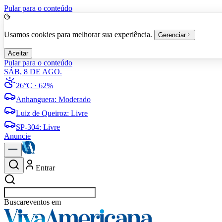
Pular para o conteúdo
Usamos cookies para melhorar sua experiência.
Gerenciar
Aceitar
Pular para o conteúdo
SÁB, 8 DE AGO.
26°C
· 62%
Anhanguera
:
Moderado
Luiz de Queiroz
:
Livre
SP-304
:
Livre
Anuncie
Entrar
Buscar
vagas e