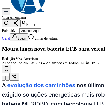
Gastronomia
Cinema & Shows
Para Sua Empresa
Viva Americana
Entrar
Anuncie no Portal
Cadastrar Empresa
Publicidade
Anuncie Aqui
Divulgar Vagas
Novo
Publicidade Legal
Geral
2
min de leitura
Seguir
Política
Moura lança nova bateria EFB para veícul
Eleições
Segurança
Saúde
Redação Viva Americana
Cultura
29 de abril de 2026 às 21:35
• Atualizado em
18/06/2026 às 18:16
Meio Ambiente
Obras
Educação
Bairros de Americana
A
evolução dos caminhões
nos último
Centro
Jardim Girassol
Jardim Brasil
Nova Americana
Praia dos Namor
Para Sua Empresa
exigido soluções energéticas mais ro
Anuncie no Portal
bateria MF180BD, com tecnologia EFB 
Guia de Empresas