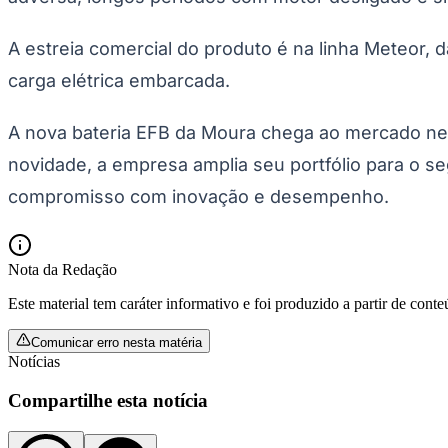
UFC
Tênis (ATP)
MLB
A estreia comercial do produto é na linha Meteo
NHL
Atletismo
carga elétrica embarcada.
Vôlei
NBB
A nova bateria EFB da Moura chega ao mercado nest
Competições de Futebol
novidade, a empresa amplia seu portfólio para o 
Brasileirão Série A
compromisso com inovação e desempenho.
Brasileirão Série B
Paulistão
Copa do Brasil
Libertadores
Nota da Redação
Sul-Americana
Copa América
Este material tem caráter informativo e foi produzido a partir de cont
Champions League
Premier League
La Liga
Comunicar erro nesta matéria
Bundesliga
Notícias
Mundial 2026
Compartilhe esta notícia
Times - Ir direto