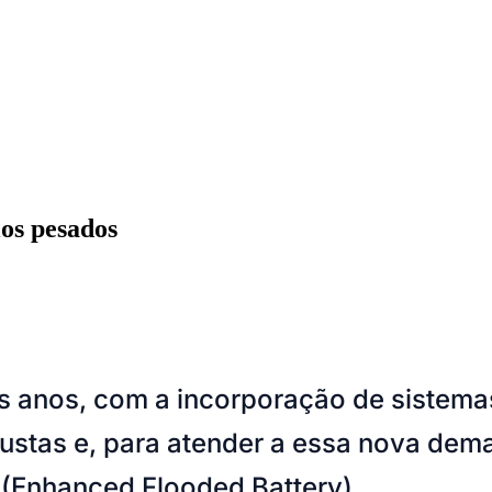
os pesados
s anos, com a incorporação de sistema
ados
Jardim São Paulo
Parque Universitário
Antônio Zanaga
Mathiensen
bustas e, para atender a essa nova de
(Enhanced Flooded Battery).