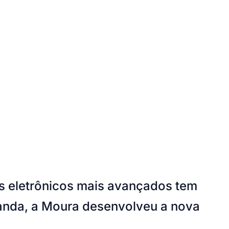
s eletrônicos mais avançados tem
Cariobinha
Zanaga
Fraron
Jardim Paulistano
Quilombo
manda, a Moura desenvolveu a nova