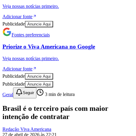
Veja nossas notícias primeiro.
Adicionar fonte
Publicidade
Anuncie Aqui
Fontes preferenciais
Priorize o
Viva Americana
no
Google
Veja nossas notícias primeiro.
Adicionar fonte
Publicidade
Anuncie Aqui
Publicidade
Anuncie Aqui
Seguir
Geral
3
min de leitura
Brasil é o terceiro país com maior
intenção de contratar
Redação Viva Americana
Vitória
27 de abril de 2026 às 22:21