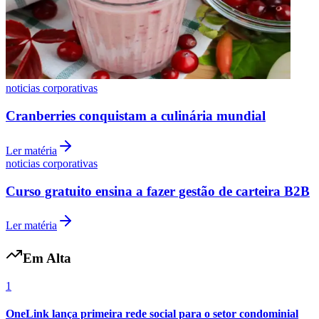
noticias corporativas
Cranberries conquistam a culinária mundial
Botafogo
Ler matéria
noticias corporativas
Curso gratuito ensina a fazer gestão de carteira B2B
Ler matéria
Em Alta
1
OneLink lança primeira rede social para o setor condominial