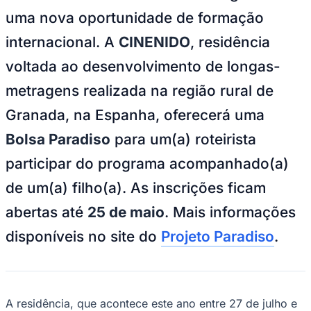
Zanaga
Mathiensen
Cariobinha
Zanaga
Fraron
Jardim
uma nova oportunidade de formação
Paulistano
Quilombo
Para Sua Empresa
internacional. A
CINENIDO
, residência
Anuncie no Portal
voltada ao desenvolvimento de longas-
Guia de Empresas
Divulgar Vagas
Novo
metragens realizada na região rural de
Publicidade Legal
Granada, na Espanha, oferecerá uma
Hub de Negócios
Guia Comercial
Bolsa Paradiso
para um(a) roteirista
Selo Verificado
Portal Educacional
participar do programa acompanhado(a)
Agenda de Vestibulares
Vagas de Emprego
de um(a) filho(a). As inscrições ficam
Concursos
abertas até
25 de maio
. Mais informações
Panorama Econômico
disponíveis no site do
Projeto Paradiso
.
Panorama Econômico
Para Sua Empresa
Anuncie no Portal
Verificar Empresa
Novo
A residência, que acontece este ano entre 27 de julho e
Anunciar Vagas
Novo