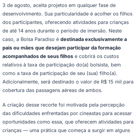
3 de agosto, aceita projetos em qualquer fase de
Publicidade Legal
desenvolvimento. Sua particularidade é acolher os filhos
NBA
NFL
dos participantes, oferecendo atividades para crianças
Fórmula 1
de até 14 anos durante o período de imersão. Neste
UFC
Tênis (ATP)
caso, a Bolsa Paradiso é
destinada exclusivamente a
MLB
pais ou mães
que desejam participar da formação
NHL
Atletismo
acompanhados de seus filhos
e cobrirá os custos
Vôlei
relativos à taxa de participação do(a) bolsista, bem
NBB
como a taxa de participação de seu (sua) filho(a).
Competições de Futebol
Adicionalmente, será destinado o valor de R$ 15 mil para
Brasileirão Série A
cobertura das passagens aéreas de ambos.
Brasileirão Série B
Paulistão
Copa do Brasil
A criação desse recorte foi motivada pela percepção
Libertadores
Sul-Americana
das dificuldades enfrentadas por cineastas para acessar
Copa América
oportunidades como essa, que oferecem atividades para
Champions League
Premier League
crianças — uma prática que começa a surgir em alguns
La Liga