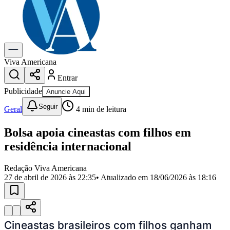
Previsão do Tempo
Dia a Dia & Lazer
Gastronomia
Cinema & Shows
Para Sua Empresa
Viva Americana
Entrar
Anuncie no Portal
Cadastrar Empresa
Publicidade
Anuncie Aqui
Divulgar Vagas
Novo
Seguir
Publicidade Legal
Geral
4
min de leitura
Política
Bolsa apoia cineastas com filhos em
Eleições
Segurança
residência internacional
Saúde
Cultura
Redação Viva Americana
Meio Ambiente
27 de abril de 2026 às 22:35
• Atualizado em
18/06/2026 às 18:16
Obras
Educação
Bairros de Americana
Centro
Jardim Girassol
Jardim Brasil
Nova Americana
Praia dos
Cineastas brasileiros com filhos ganham
Namorados
Jardim São Paulo
Parque Universitário
Antônio