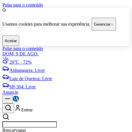
Pular para o conteúdo
Usamos cookies para melhorar sua experiência.
Gerenciar
Aceitar
Pular para o conteúdo
DOM, 9 DE AGO.
20°C
· 72%
Anhanguera
:
Livre
Luiz de Queiroz
:
Livre
SP-304
:
Livre
Anuncie
Entrar
Buscar
vagas em Americana