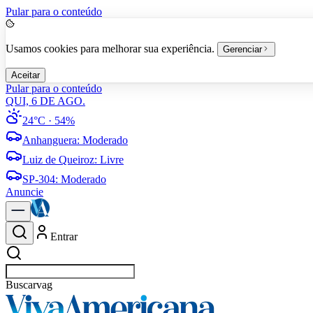
Pular para o conteúdo
Usamos cookies para melhorar sua experiência.
Gerenciar
Aceitar
Pular para o conteúdo
QUI, 6 DE AGO.
24°C
· 54%
Anhanguera
:
Moderado
Luiz de Queiroz
:
Livre
SP-304
:
Moderado
Anuncie
Entrar
Buscar
vagas em Ameri