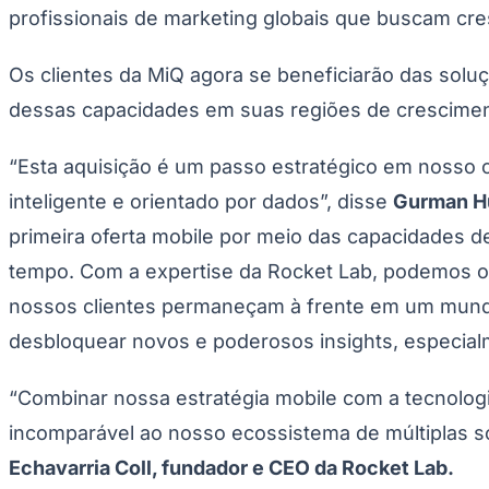
UFC
profissionais de marketing globais que buscam cr
Tênis (ATP)
MLB
NHL
Os clientes da MiQ agora se beneficiarão das solu
Atletismo
Vôlei
dessas capacidades em suas regiões de cresciment
NBB
Competições de Futebol
“Esta aquisição é um passo estratégico em nosso c
Brasileirão Série A
inteligente e orientado por dados”, disse
Gurman Hu
Brasileirão Série B
primeira oferta mobile por meio das capacidades 
Paulistão
Copa do Brasil
tempo. Com a expertise da Rocket Lab, podemos of
Libertadores
Sul-Americana
nossos clientes permaneçam à frente em um mundo
Copa América
Champions League
desbloquear novos e poderosos insights, especial
Premier League
La Liga
Bundesliga
“Combinar nossa estratégia mobile com a tecnolo
Mundial 2026
incomparável ao nosso ecossistema de múltiplas s
Times - Ir direto
Echavarria Coll, fundador e CEO da Rocket Lab.