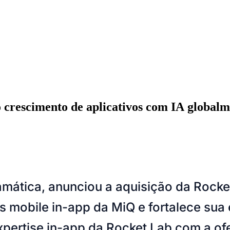
 crescimento de aplicativos com IA globalm
amática, anunciou a aquisição da Rock
ados
Jardim São Paulo
Parque Universitário
Antônio Zanaga
Mathiensen
s mobile in-app da MiQ e fortalece su
xpertise in-app da Rocket Lab com a of