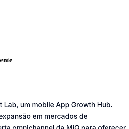
ente
et Lab, um mobile App Growth Hub.
Cariobinha
Zanaga
Fraron
Jardim Paulistano
Quilombo
a expansão em mercados de
erta omnichannel da MiQ para oferecer