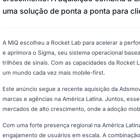
Divulgar Vagas
Novo
uma solução de ponta a ponta para cli
Publicidade Legal
Hub de Negócios
Guia Comercial
Selo Verificado
Portal Educacional
A MiQ escolheu a Rocket Lab para acelerar a perf
Agenda de Vestibulares
Vagas de Emprego
e aprimora o Sigma, seu sistema operacional baseado
Concursos
trilhões de sinais. Com as capacidades da Rocket 
Panorama Econômico
um mundo cada vez mais mobile-first.
Panorama Econômico
Para Sua Empresa
Este anúncio segue a recente aquisição da Adsmovi
Anuncie no Portal
marcas e agências na América Latina. Juntos, es
Verificar Empresa
Novo
Anunciar Vagas
Novo
mercados de alto crescimento, onde a adoção mobi
Publicidade Legal
NBA
Com uma forte presença regional na América Latina,
NFL
engajamento de usuários em escala. A combinação 
Fórmula 1