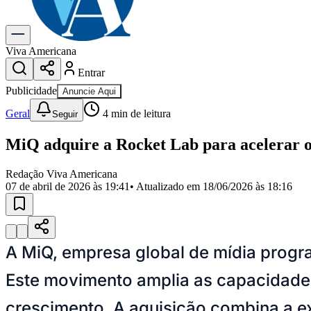
Gastronomia
Cinema & Shows
Para Sua Empresa
Viva Americana
Entrar
Anuncie no Portal
Cadastrar Empresa
Publicidade
Anuncie Aqui
Divulgar Vagas
Novo
Publicidade Legal
Geral
4
min de leitura
Seguir
Política
MiQ adquire a Rocket Lab para acelerar o
Eleições
Segurança
Saúde
Redação Viva Americana
Cultura
07 de abril de 2026 às 19:41
• Atualizado em
18/06/2026 às 18:16
Meio Ambiente
Obras
Educação
Bairros de Americana
A MiQ, empresa global de mídia progr
Centro
Jardim Girassol
Jardim Brasil
Nova Americana
Praia dos Namor
Para Sua Empresa
Este movimento amplia as capacidade
Anuncie no Portal
crescimento. A aquisição combina a e
Guia de Empresas