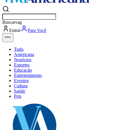
Buscar
vagas em Ameri
Entrar
Descubra
Tudo
Americana
Negócios
Esportes
Educação
Entretenimento
Eventos
Cultura
Saúde
Pets
Explore Tudo
Últimas Notícias
Previsão do Tempo
Dia a Dia & Lazer