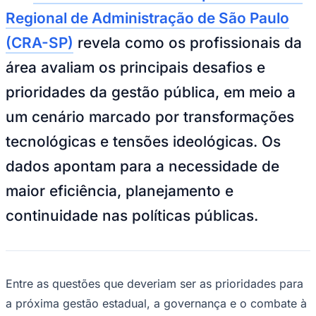
Zanaga
Mathiensen
Cariobinha
Zanaga
Fraron
Jardim
Regional de Administração de São Paulo
Paulistano
Quilombo
Para Sua Empresa
(CRA-SP)
revela como os profissionais da
Anuncie no Portal
área avaliam os principais desafios e
Guia de Empresas
Divulgar Vagas
Novo
prioridades da gestão pública, em meio a
Publicidade Legal
um cenário marcado por transformações
Hub de Negócios
Guia Comercial
tecnológicas e tensões ideológicas. Os
Selo Verificado
Portal Educacional
dados apontam para a necessidade de
Agenda de Vestibulares
Vagas de Emprego
maior eficiência, planejamento e
Concursos
continuidade nas políticas públicas.
Panorama Econômico
Panorama Econômico
Para Sua Empresa
Entre as questões que deveriam ser as prioridades para
Anuncie no Portal
a próxima gestão estadual, a governança e o combate à
Verificar Empresa
Novo
Anunciar Vagas
Novo