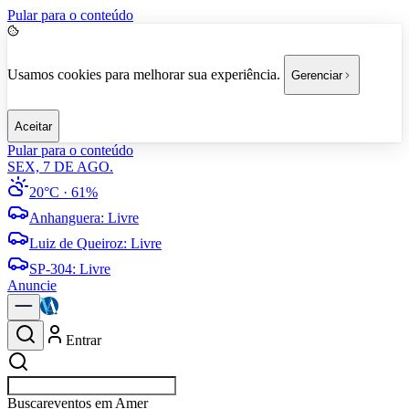
Pular para o conteúdo
Usamos cookies para melhorar sua experiência.
Gerenciar
Aceitar
Pular para o conteúdo
SEX, 7 DE AGO.
20°C
· 61%
Anhanguera
:
Livre
Luiz de Queiroz
:
Livre
SP-304
:
Livre
Anuncie
Entrar
Buscar
vagas em Americana