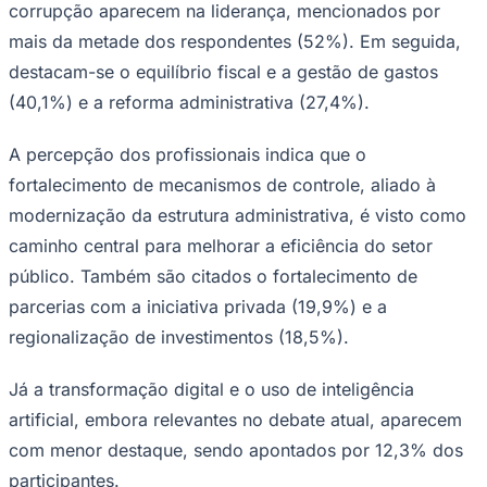
corrupção aparecem na liderança, mencionados por
Publicidade Legal
mais da metade dos respondentes (52%). Em seguida,
NBA
destacam-se o equilíbrio fiscal e a gestão de gastos
NFL
Fórmula 1
(40,1%) e a reforma administrativa (27,4%).
UFC
Tênis (ATP)
A percepção dos profissionais indica que o
MLB
NHL
fortalecimento de mecanismos de controle, aliado à
Atletismo
Vôlei
modernização da estrutura administrativa, é visto como
NBB
caminho central para melhorar a eficiência do setor
Competições de Futebol
público. Também são citados o fortalecimento de
parcerias com a iniciativa privada (19,9%) e a
Brasileirão Série A
Brasileirão Série B
regionalização de investimentos (18,5%).
Paulistão
Copa do Brasil
Libertadores
Já a transformação digital e o uso de inteligência
Sul-Americana
artificial, embora relevantes no debate atual, aparecem
Copa América
Champions League
com menor destaque, sendo apontados por 12,3% dos
Premier League
participantes.
La Liga