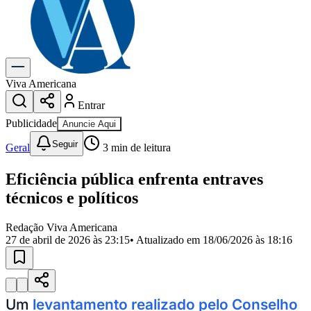
Previsão do Tempo
Dia a Dia & Lazer
Gastronomia
Cinema & Shows
Para Sua Empresa
Viva Americana
Entrar
Anuncie no Portal
Cadastrar Empresa
Publicidade
Anuncie Aqui
Divulgar Vagas
Novo
Seguir
Publicidade Legal
Geral
3
min de leitura
Política
Eficiência pública enfrenta entraves
Eleições
Segurança
técnicos e políticos
Saúde
Cultura
Redação Viva Americana
Meio Ambiente
27 de abril de 2026 às 23:15
• Atualizado em
18/06/2026 às 18:16
Obras
Educação
Bairros de Americana
Centro
Jardim Girassol
Jardim Brasil
Nova Americana
Praia dos
Um
levantamento realizado pelo Conselho
Namorados
Jardim São Paulo
Parque Universitário
Antônio