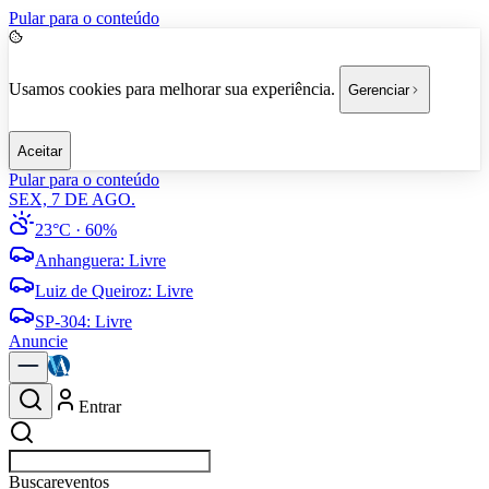
Pular para o conteúdo
Usamos cookies para melhorar sua experiência.
Gerenciar
Aceitar
Pular para o conteúdo
SEX, 7 DE AGO.
23°C
· 60%
Anhanguera
:
Livre
Luiz de Queiroz
:
Livre
SP-304
:
Livre
Anuncie
Entrar
Buscar
eventos em Americana