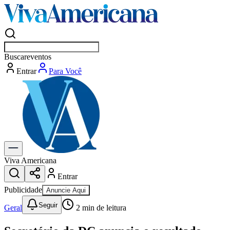
Buscar
eventos em Americana
Entrar
Para Você
Viva Americana
Entrar
Publicidade
Anuncie Aqui
Seguir
Geral
2
min de leitura