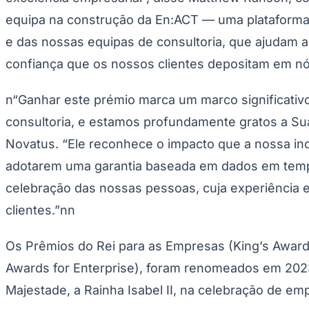
UFC
Tênis (ATP)
equipa na construção da En:ACT — uma plataforma q
MLB
NHL
e das nossas equipas de consultoria, que ajudam a
Atletismo
confiança que os nossos clientes depositam em nós
Vôlei
NBB
n“Ganhar este prémio marca um marco significativ
Competições de Futebol
consultoria, e estamos profundamente gratos a Su
Brasileirão Série A
Brasileirão Série B
Novatus. “Ele reconhece o impacto que a nossa ino
Paulistão
Copa do Brasil
adotarem uma garantia baseada em dados em tempo r
Libertadores
Sul-Americana
celebração das nossas pessoas, cuja experiência e
Copa América
clientes.”nn
Champions League
Premier League
La Liga
Os Prêmios do Rei para as Empresas (King’s Award
Bundesliga
Mundial 2026
Awards for Enterprise), foram renomeados em 2023
Times - Ir direto
Majestade, a Rainha Isabel II, na celebração de em