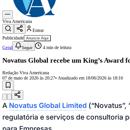
Gastronomia
Cinema & Shows
Para Sua Empresa
Viva Americana
Entrar
Anuncie no Portal
Cadastrar Empresa
Publicidade
Anuncie Aqui
Divulgar Vagas
Novo
Publicidade Legal
Geral
4
min de leitura
Seguir
Política
Novatus Global recebe um King’s Award fo
Eleições
Segurança
Saúde
Redação Viva Americana
Cultura
07 de maio de 2026 às 20:27
• Atualizado em
18/06/2026 às 18:16
Meio Ambiente
Obras
Educação
Bairros de Americana
A
Novatus Global Limited
(“Novatus”, 
Centro
Jardim Girassol
Jardim Brasil
Nova Americana
Praia dos Namor
Para Sua Empresa
regulatória e serviços de consultoria 
Anuncie no Portal
para Empresas.
Guia de Empresas