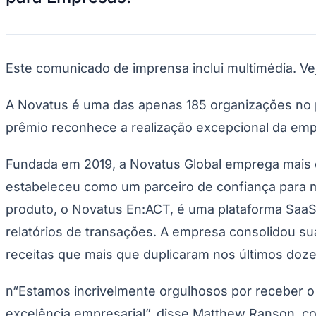
Divulgar Vagas
Novo
Publicidade Legal
Hub de Negócios
Guia Comercial
Este comunicado de imprensa inclui multimédia. V
Selo Verificado
Portal Educacional
Agenda de Vestibulares
A Novatus é uma das apenas 185 organizações no p
Vagas de Emprego
Concursos
prêmio reconhece a realização excepcional da em
Panorama Econômico
Fundada em 2019, a Novatus Global emprega mais d
Panorama Econômico
estabeleceu como um parceiro de confiança para mui
Para Sua Empresa
produto, o Novatus En:ACT, é uma plataforma SaaS
Anuncie no Portal
relatórios de transações. A empresa consolidou su
Verificar Empresa
Novo
Anunciar Vagas
Novo
receitas que mais que duplicaram nos últimos doz
Publicidade Legal
NBA
n“Estamos incrivelmente orgulhosos por receber o
NFL
Fórmula 1
excelência empresarial”, disse Matthew Ranson, c