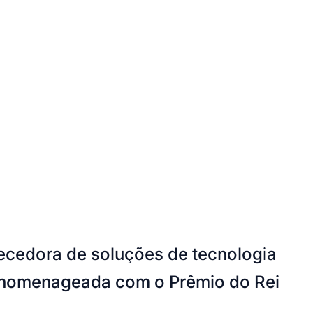
necedora de soluções de tecnologia
Cariobinha
Zanaga
Fraron
Jardim Paulistano
Quilombo
foi homenageada com o Prêmio do Rei