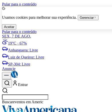
Pular para o conteúdo
Usamos cookies para melhorar sua experiência.
Gerenciar
Aceitar
Pular para o conteúdo
SEX, 7 DE AGO.
19°C
· 67%
Anhanguera
:
Livre
Luiz de Queiroz
:
Livre
SP-304
:
Livre
Anuncie
Entrar
Buscar
vaga