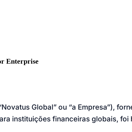
r Enterprise
“Novatus Global” ou “a Empresa”), for
ados
Jardim São Paulo
Parque Universitário
Antônio Zanaga
Mathiensen
para instituições financeiras globais, 