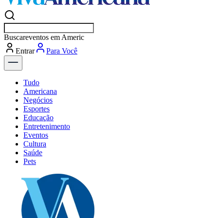
Buscar
vaga
Entrar
Para Você
Tudo
Americana
Negócios
Esportes
Educação
Entretenimento
Eventos
Cultura
Saúde
Pets
Explore Tudo
Últimas Notícias
Previsão do Tempo
Dia a Dia & Lazer