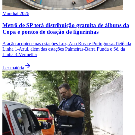
Mundial 2026
Metrô de SP terá distribuição gratuita de álbuns da
Copa e pontos de doação de figurinhas
A ação acontece nas estações Luz, Ana Rosa e Portuguesa-Tietê, da
Linha 1-Azul, além das estações Palmeiras-Barra Funda e Sé, da
Linha 3-Vermelha
Ler matéria
Atlético-MG