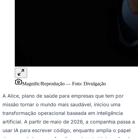
Publicidade Legal
NBA
NFL
Fórmula 1
UFC
Tênis (ATP)
MLB
NHL
Atletismo
Vôlei
NBB
Competições de Futebol
Magnific/Reprodução
—
Foto:
Divulgação
Brasileirão Série A
Brasileirão Série B
A Alice, plano de saúde para empresas que tem por
Paulistão
Copa do Brasil
missão tornar o mundo mais saudável, iniciou uma
Libertadores
transformação operacional baseada em inteligência
Sul-Americana
Copa América
artificial. A partir de maio de 2026, a companhia passa a
Champions League
usar IA para escrever código, enquanto amplia o papel
Premier League
La Liga