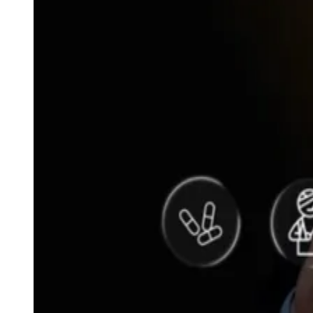
Zanaga
Mathiensen
Cariobinha
Zanaga
Fraron
Jardim
Paulistano
Quilombo
Para Sua Empresa
Anuncie no Portal
Guia de Empresas
Divulgar Vagas
Novo
Publicidade Legal
Hub de Negócios
Guia Comercial
Selo Verificado
Portal Educacional
Agenda de Vestibulares
Vagas de Emprego
Concursos
Panorama Econômico
Panorama Econômico
Para Sua Empresa
Anuncie no Portal
Verificar Empresa
Novo
Anunciar Vagas
Novo