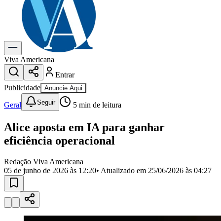
Previsão do Tempo
Dia a Dia & Lazer
Gastronomia
Cinema & Shows
Para Sua Empresa
Viva Americana
Entrar
Anuncie no Portal
Cadastrar Empresa
Publicidade
Anuncie Aqui
Divulgar Vagas
Novo
Seguir
Publicidade Legal
Geral
5
min de leitura
Política
Alice aposta em IA para ganhar
Eleições
Segurança
eficiência operacional
Saúde
Cultura
Redação Viva Americana
Meio Ambiente
05 de junho de 2026 às 12:20
• Atualizado em
25/06/2026 às 04:27
Obras
Educação
Bairros de Americana
Centro
Jardim Girassol
Jardim Brasil
Nova Americana
Praia dos
Namorados
Jardim São Paulo
Parque Universitário
Antônio