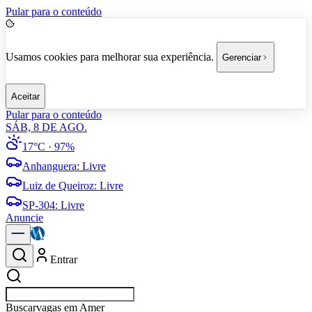
Pular para o conteúdo
Usamos cookies para melhorar sua experiência.
Gerenciar
Aceitar
Pular para o conteúdo
SÁB, 8 DE AGO.
17°C
· 97%
Anhanguera
:
Livre
Luiz de Queiroz
:
Livre
SP-304
:
Livre
Anuncie
Entrar
Buscar
em