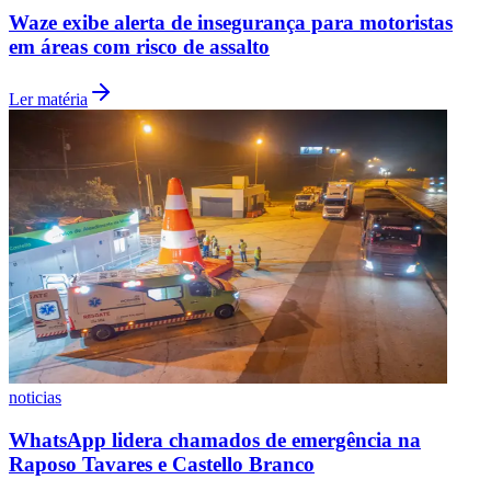
Waze exibe alerta de insegurança para motoristas
em áreas com risco de assalto
Cruzeiro
Ler matéria
noticias
WhatsApp lidera chamados de emergência na
Raposo Tavares e Castello Branco