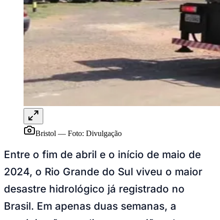
Publicidade Legal
NBA
NFL
Fórmula 1
UFC
Tênis (ATP)
MLB
NHL
Atletismo
Vôlei
NBB
Competições de Futebol
Bristol
—
Foto:
Divulgação
Brasileirão Série A
Brasileirão Série B
Entre o fim de abril e o início de maio de
Paulistão
Copa do Brasil
2024, o Rio Grande do Sul viveu o maior
Libertadores
Sul-Americana
desastre hidrológico já registrado no
Copa América
Champions League
Brasil. Em apenas duas semanas, a
Premier League
La Liga