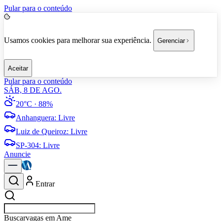
Pular para o conteúdo
Usamos cookies para melhorar sua experiência.
Gerenciar
Aceitar
Pular para o conteúdo
SÁB, 8 DE AGO.
20°C
· 88%
Anhanguera
:
Livre
Luiz de Queiroz
:
Livre
SP-304
:
Livre
Anuncie
Entrar
Buscar
em