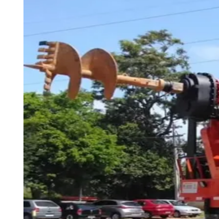
Zanaga
Mathiensen
Cariobinha
Zanaga
Fraron
Jardim
Paulistano
Quilombo
Para Sua Empresa
Anuncie no Portal
Guia de Empresas
Divulgar Vagas
Novo
Publicidade Legal
Hub de Negócios
Guia Comercial
Selo Verificado
Portal Educacional
Agenda de Vestibulares
Vagas de Emprego
Concursos
Panorama Econômico
Panorama Econômico
Para Sua Empresa
Anuncie no Portal
Verificar Empresa
Novo
Anunciar Vagas
Novo