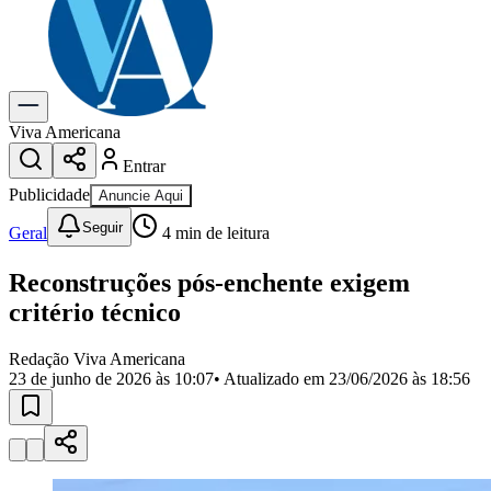
Previsão do Tempo
Dia a Dia & Lazer
Gastronomia
Cinema & Shows
Para Sua Empresa
Viva Americana
Entrar
Anuncie no Portal
Cadastrar Empresa
Publicidade
Anuncie Aqui
Divulgar Vagas
Novo
Seguir
Publicidade Legal
Geral
4
min de leitura
Política
Reconstruções pós-enchente exigem
Eleições
Segurança
critério técnico
Saúde
Cultura
Redação Viva Americana
Meio Ambiente
23 de junho de 2026 às 10:07
• Atualizado em
23/06/2026 às 18:56
Obras
Educação
Bairros de Americana
Centro
Jardim Girassol
Jardim Brasil
Nova Americana
Praia dos
Namorados
Jardim São Paulo
Parque Universitário
Antônio