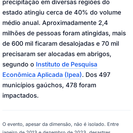
precipitação em diversas regiões do
Bundesliga
Mundial 2026
estado atingiu cerca de 40% do volume
Times - Ir direto
médio anual. Aproximadamente 2,4
milhões de pessoas foram atingidas, mais
de 600 mil ficaram desalojadas e 70 mil
precisaram ser alocadas em abrigos,
segundo o
Instituto de Pesquisa
Econômica Aplicada (Ipea)
. Dos 497
municípios gaúchos, 478 foram
impactados.
O evento, apesar da dimensão, não é isolado. Entre
janeiro de 2013 e dezembro de 2023, desastres