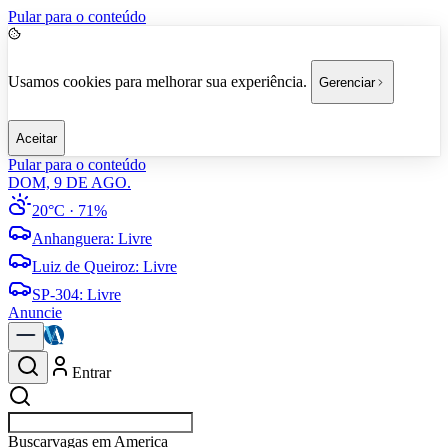
Pular para o conteúdo
Usamos cookies para melhorar sua experiência.
Gerenciar
Aceitar
Pular para o conteúdo
DOM, 9 DE AGO.
20°C
· 71%
Anhanguera
:
Livre
Luiz de Queiroz
:
Livre
SP-304
:
Livre
Anuncie
Entrar
Buscar
empresas em Americ