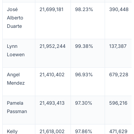
José
21,699,181
98.23%
390,448
Sport
Alberto
Duarte
Lynn
21,952,244
99.38%
137,387
Loewen
Angel
21,410,402
96.93%
679,228
Mendez
Pamela
21,493,413
97.30%
596,216
Passman
Kelly
21,618,002
97.86%
471,629