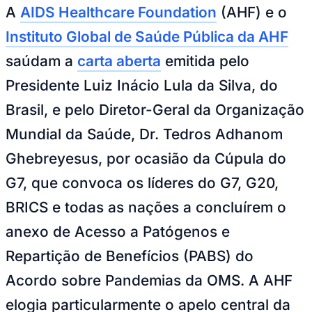
Zanaga
Mathiensen
Cariobinha
Zanaga
Fraron
Jardim
A
AIDS Healthcare Foundation
(AHF) e o
Paulistano
Quilombo
Para Sua Empresa
Instituto Global de Saúde Pública da AHF
Anuncie no Portal
saúdam a
carta aberta
emitida pelo
Guia de Empresas
Divulgar Vagas
Novo
Presidente Luiz Inácio Lula da Silva, do
Publicidade Legal
Brasil, e pelo Diretor-Geral da Organização
Hub de Negócios
Guia Comercial
Mundial da Saúde, Dr. Tedros Adhanom
Selo Verificado
Portal Educacional
Ghebreyesus, por ocasião da Cúpula do
Agenda de Vestibulares
Vagas de Emprego
G7, que convoca os líderes do G7, G20,
Concursos
BRICS e todas as nações a concluírem o
Panorama Econômico
anexo de Acesso a Patógenos e
Panorama Econômico
Repartição de Benefícios (PABS) do
Para Sua Empresa
Acordo sobre Pandemias da OMS. A AHF
Anuncie no Portal
Verificar Empresa
Novo
elogia particularmente o apelo central da
Anunciar Vagas
Novo