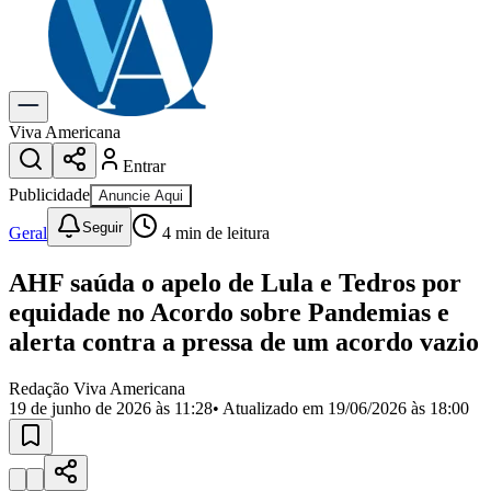
Previsão do Tempo
Dia a Dia & Lazer
Gastronomia
Cinema & Shows
Para Sua Empresa
Viva Americana
Entrar
Anuncie no Portal
Cadastrar Empresa
Publicidade
Anuncie Aqui
Divulgar Vagas
Novo
Seguir
Publicidade Legal
Geral
4
min de leitura
Política
AHF saúda o apelo de Lula e Tedros por
Eleições
Segurança
equidade no Acordo sobre Pandemias e
Saúde
alerta contra a pressa de um acordo vazio
Cultura
Meio Ambiente
Obras
Redação Viva Americana
Educação
19 de junho de 2026 às 11:28
• Atualizado em
19/06/2026 às 18:00
Bairros de Americana
Centro
Jardim Girassol
Jardim Brasil
Nova Americana
Praia dos
Namorados
Jardim São Paulo
Parque Universitário
Antônio