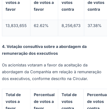
votos a
de votos a
votos
de votos
favor
favor
contra
contra
13,833,655
62.62%
8,256,673
37.38%
4.
Votação consultiva sobre a abordagem da
remuneração dos executivos
Os acionistas votaram a favor da aceitação da
Goiás
abordagem da Companhia em relação à remuneração
dos executivos, conforme descrito na Circular.
Total de
Percentual
Total de
Percentual
votos a
de votos a
votos
de votos
favor
favor
contra
contra