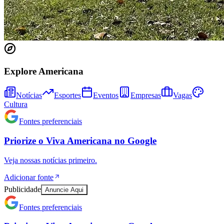
Explore Americana
Notícias
Esportes
Eventos
Empresas
Vagas
Cultura
Fontes preferenciais
Athletico-PR
Priorize o
Viva Americana
no
Google
Veja nossas notícias primeiro.
Adicionar fonte
Publicidade
Anuncie Aqui
Fontes preferenciais