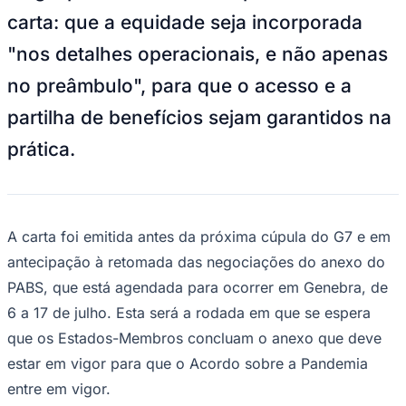
Publicidade Legal
carta: que a equidade seja incorporada
NBA
"nos detalhes operacionais, e não apenas
NFL
Fórmula 1
no preâmbulo", para que o acesso e a
UFC
Tênis (ATP)
partilha de benefícios sejam garantidos na
MLB
NHL
prática.
Atletismo
Vôlei
NBB
Competições de Futebol
A carta foi emitida antes da próxima cúpula do G7 e em
Brasileirão Série A
antecipação à retomada das negociações do anexo do
Brasileirão Série B
PABS, que está agendada para ocorrer em Genebra, de
Paulistão
Copa do Brasil
6 a 17 de julho. Esta será a rodada em que se espera
Libertadores
Sul-Americana
que os Estados-Membros concluam o anexo que deve
Copa América
estar em vigor para que o Acordo sobre a Pandemia
Champions League
Premier League
entre em vigor.
La Liga