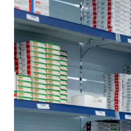
Zanaga
Mathiensen
Cariobinha
Zanaga
Fraron
Jardim
Paulistano
Quilombo
Para Sua Empresa
Anuncie no Portal
Guia de Empresas
Divulgar Vagas
Novo
Publicidade Legal
Hub de Negócios
Guia Comercial
Selo Verificado
Portal Educacional
Agenda de Vestibulares
Vagas de Emprego
Concursos
Panorama Econômico
Panorama Econômico
Para Sua Empresa
Anuncie no Portal
Verificar Empresa
Novo
Anunciar Vagas
Novo