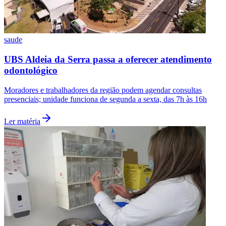
saude
UBS Aldeia da Serra passa a oferecer atendimento
odontológico
Moradores e trabalhadores da região podem agendar consultas
presenciais; unidade funciona de segunda a sexta, das 7h às 16h
Ler matéria
Atlético-MG