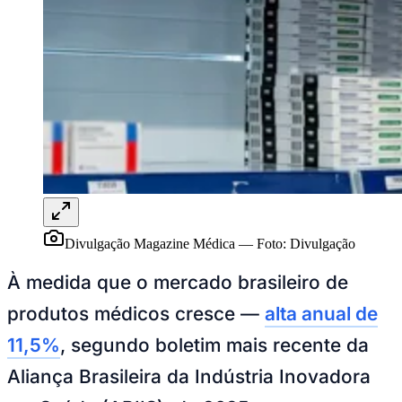
Publicidade Legal
NBA
NFL
Fórmula 1
UFC
Tênis (ATP)
MLB
NHL
Atletismo
Vôlei
NBB
Competições de Futebol
Divulgação Magazine Médica
—
Foto:
Divulgação
Brasileirão Série A
Brasileirão Série B
À medida que o mercado brasileiro de
Paulistão
Copa do Brasil
produtos médicos cresce —
alta anual de
Libertadores
Sul-Americana
11,5%
, segundo boletim mais recente da
Copa América
Champions League
Aliança Brasileira da Indústria Inovadora
Premier League
La Liga