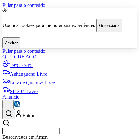
Pular para o conteúdo
Usamos cookies para melhorar sua experiência.
Gerenciar
Aceitar
Pular para o conteúdo
QUI, 6 DE AGO.
19°C
· 93%
Anhanguera
:
Livre
Luiz de Queiroz
:
Livre
SP-304
:
Livre
Anuncie
Entrar
Buscar
empr