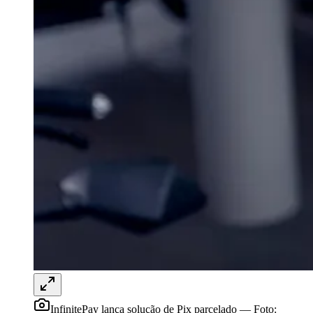
Vitória
InfinitePay lança solução de Pix parcelado
—
Foto: