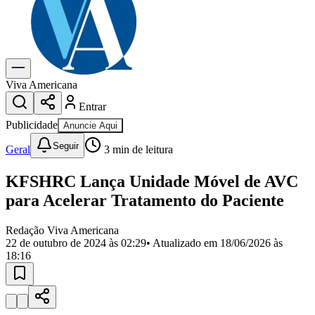
Previsão do Tempo
Dia a Dia & Lazer
Gastronomia
Cinema & Shows
Para Sua Empresa
Viva Americana
Entrar
Anuncie no Portal
Cadastrar Empresa
Publicidade
Anuncie Aqui
Divulgar Vagas
Novo
Seguir
Publicidade Legal
Geral
3
min de leitura
Política
KFSHRC Lança Unidade Móvel de AVC
Eleições
Segurança
para Acelerar Tratamento do Paciente
Saúde
Cultura
Redação Viva Americana
Meio Ambiente
22 de outubro de 2024 às 02:29
• Atualizado em
18/06/2026 às
Obras
18:16
Educação
Bairros de Americana
Centro
Jardim Girassol
Jardim Brasil
Nova Americana
Praia dos
Namorados
Jardim São Paulo
Parque Universitário
Antônio