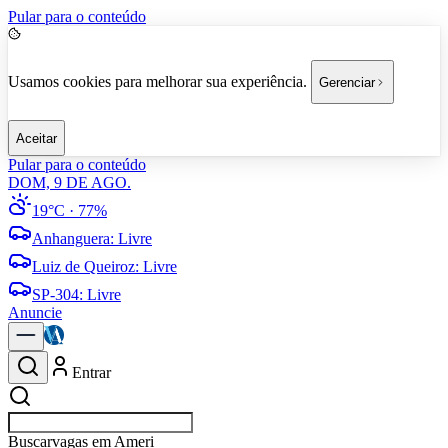
Pular para o conteúdo
Usamos cookies para melhorar sua experiência.
Gerenciar
Aceitar
Pular para o conteúdo
DOM, 9 DE AGO.
19°C
· 77%
Anhanguera
:
Livre
Luiz de Queiroz
:
Livre
SP-304
:
Livre
Anuncie
Entrar
Buscar
e