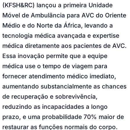
(KFSH&RC) lançou a primeira Unidade
Publicidade Legal
Móvel de Ambulância para AVC do Oriente
NBA
NFL
Médio e do Norte da África, levando a
Fórmula 1
UFC
tecnologia médica avançada e expertise
Tênis (ATP)
MLB
médica diretamente aos pacientes de AVC.
NHL
Atletismo
Essa inovação permite que a equipe
Vôlei
NBB
médica use o tempo de viagem para
Competições de Futebol
fornecer atendimento médico imediato,
Brasileirão Série A
aumentando substancialmente as chances
Brasileirão Série B
Paulistão
de recuperação e sobrevivência,
Copa do Brasil
Libertadores
reduzindo as incapacidades a longo
Sul-Americana
Copa América
prazo, e uma probabilidade 70% maior de
Champions League
Premier League
restaurar as funções normais do corpo.
La Liga