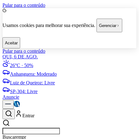
Pular para o conteúdo
Usamos cookies para melhorar sua experiência.
Gerenciar
Aceitar
Pular para o conteúdo
QUI, 6 DE AGO.
26°C
· 50%
Anhanguera
:
Moderado
Luiz de Queiroz
:
Livre
SP-304
:
Livre
Anuncie
Entrar
Buscar
empresas em Americana