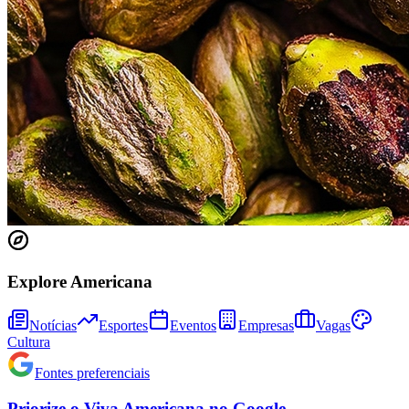
Explore Americana
Notícias
Esportes
Eventos
Empresas
Vagas
Cultura
Fontes preferenciais
Priorize o
Viva Americana
no
Google