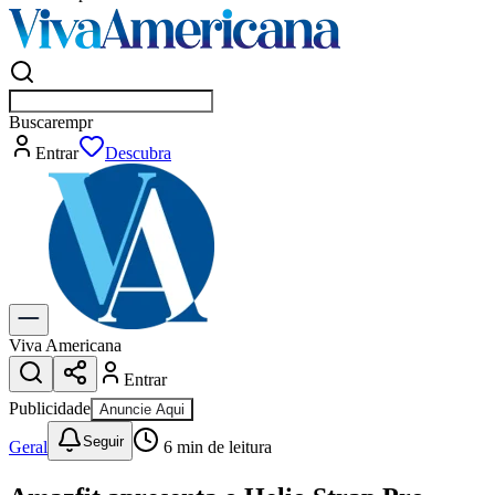
Buscar
empresas em Americana
Entrar
Flash
Viva Americana
Entrar
Publicidade
Anuncie Aqui
Seguir
Geral
6
min de leitura