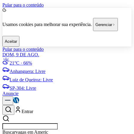
Pular para o conteúdo
Usamos cookies para melhorar sua experiência.
Gerenciar
Aceitar
Pular para o conteúdo
DOM, 9 DE AGO.
21°C
· 66%
Anhanguera
:
Livre
Luiz de Queiroz
:
Livre
SP-304
:
Livre
Anuncie
Entrar
Buscar
em