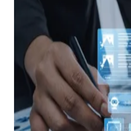
Zanaga
Mathiensen
Cariobinha
Zanaga
Fraron
Jardim
Paulistano
Quilombo
Para Sua Empresa
Anuncie no Portal
Guia de Empresas
Divulgar Vagas
Novo
Publicidade Legal
Hub de Negócios
Guia Comercial
Selo Verificado
Portal Educacional
Agenda de Vestibulares
Vagas de Emprego
Concursos
Panorama Econômico
Panorama Econômico
Para Sua Empresa
Anuncie no Portal
Verificar Empresa
Novo
Anunciar Vagas
Novo