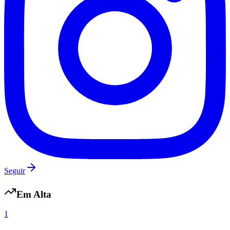
Seguir
Em Alta
1
Mirassol