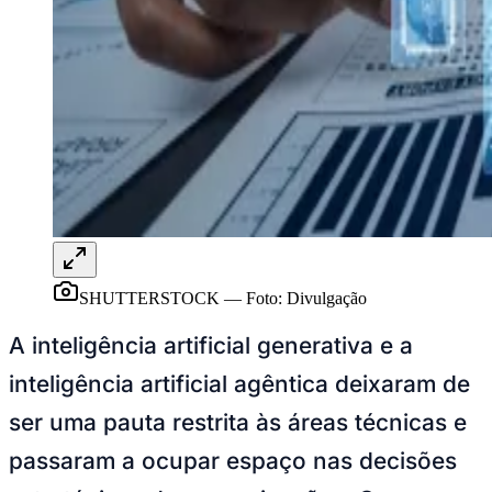
Publicidade Legal
NBA
NFL
Fórmula 1
UFC
Tênis (ATP)
MLB
NHL
Atletismo
Vôlei
NBB
Competições de Futebol
SHUTTERSTOCK
—
Foto:
Divulgação
Brasileirão Série A
Brasileirão Série B
A inteligência artificial generativa e a
Paulistão
Copa do Brasil
inteligência artificial agêntica deixaram de
Libertadores
Sul-Americana
ser uma pauta restrita às áreas técnicas e
Copa América
Champions League
passaram a ocupar espaço nas decisões
Premier League
La Liga