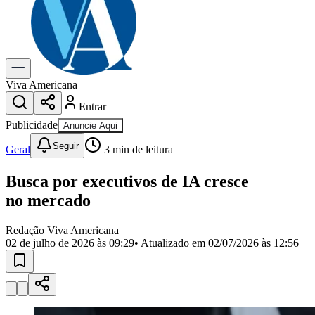
Previsão do Tempo
Dia a Dia & Lazer
Gastronomia
Cinema & Shows
Para Sua Empresa
Viva Americana
Entrar
Anuncie no Portal
Cadastrar Empresa
Publicidade
Anuncie Aqui
Divulgar Vagas
Novo
Seguir
Publicidade Legal
Geral
3
min de leitura
Política
Busca por executivos de IA cresce
Eleições
Segurança
no mercado
Saúde
Cultura
Redação Viva Americana
Meio Ambiente
02 de julho de 2026 às 09:29
• Atualizado em
02/07/2026 às 12:56
Obras
Educação
Bairros de Americana
Centro
Jardim Girassol
Jardim Brasil
Nova Americana
Praia dos
Namorados
Jardim São Paulo
Parque Universitário
Antônio