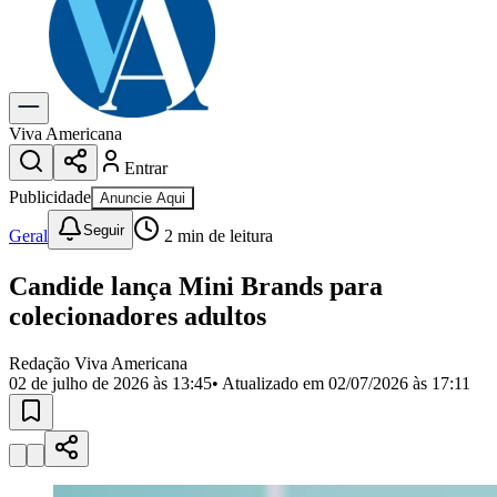
Previsão do Tempo
Dia a Dia & Lazer
Gastronomia
Cinema & Shows
Para Sua Empresa
Viva Americana
Entrar
Anuncie no Portal
Cadastrar Empresa
Publicidade
Anuncie Aqui
Divulgar Vagas
Novo
Seguir
Publicidade Legal
Geral
2
min de leitura
Política
Candide lança Mini Brands para
Eleições
Segurança
colecionadores adultos
Saúde
Cultura
Redação Viva Americana
Meio Ambiente
02 de julho de 2026 às 13:45
• Atualizado em
02/07/2026 às 17:11
Obras
Educação
Bairros de Americana
Centro
Jardim Girassol
Jardim Brasil
Nova Americana
Praia dos
Namorados
Jardim São Paulo
Parque Universitário
Antônio