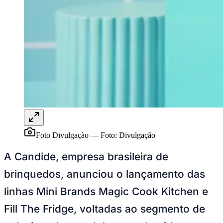
Publicidade Legal
NBA
NFL
Fórmula 1
UFC
Tênis (ATP)
MLB
NHL
Atletismo
Vôlei
NBB
Competições de Futebol
Foto Divulgação
—
Foto:
Divulgação
Brasileirão Série A
Brasileirão Série B
A Candide, empresa brasileira de
Paulistão
Copa do Brasil
brinquedos, anunciou o lançamento das
Libertadores
Sul-Americana
linhas Mini Brands Magic Cook Kitchen e
Copa América
Champions League
Fill The Fridge, voltadas ao segmento de
Premier League
La Liga