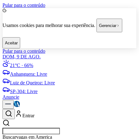
Pular para o conteúdo
Usamos cookies para melhorar sua experiência.
Gerenciar
Aceitar
Pular para o conteúdo
DOM, 9 DE AGO.
21°C
· 66%
Anhanguera
:
Livre
Luiz de Queiroz
:
Livre
SP-304
:
Livre
Anuncie
Entrar
Buscar
emp