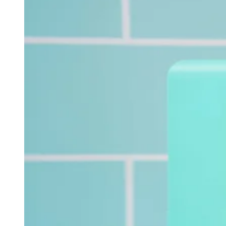
Zanaga
Mathiensen
Cariobinha
Zanaga
Fraron
Jardim
Paulistano
Quilombo
Para Sua Empresa
Anuncie no Portal
Guia de Empresas
Divulgar Vagas
Novo
Publicidade Legal
Hub de Negócios
Guia Comercial
Selo Verificado
Portal Educacional
Agenda de Vestibulares
Vagas de Emprego
Concursos
Panorama Econômico
Panorama Econômico
Para Sua Empresa
Anuncie no Portal
Verificar Empresa
Novo
Anunciar Vagas
Novo