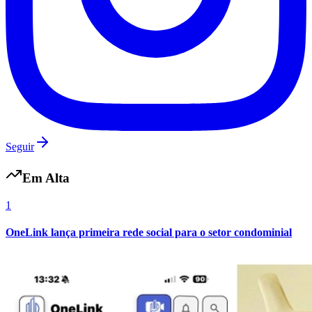
Seguir
Em Alta
1
OneLink lança primeira rede social para o setor condominial