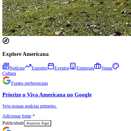
Bahia
Explore Americana
Notícias
Esportes
Eventos
Empresas
Vagas
Cultura
Fontes preferenciais
Priorize o
Viva Americana
no
Google
Veja nossas notícias primeiro.
Adicionar fonte
Publicidade
Anuncie Aqui