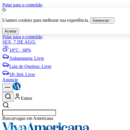
Pular para o conteúdo
Usamos cookies para melhorar sua experiência.
Gerenciar
Aceitar
Pular para o conteúdo
SEX, 7 DE AGO.
18°C
· 68%
Anhanguera
:
Livre
Luiz de Queiroz
:
Livre
SP-304
:
Livre
Anuncie
Entrar
Buscar
vagas em Americana