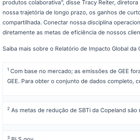
UFC
produtos colaborativa”, disse Tracy Reiter, diret
Tênis (ATP)
nossa trajetória de longo prazo, os ganhos de cur
MLB
NHL
compartilhada. Conectar nossa disciplina operaci
Atletismo
Vôlei
diretamente as metas de eficiência de nossos clien
NBB
Competições de Futebol
Saiba mais sobre o Relatório de Impacto Global d
Brasileirão Série A
Brasileirão Série B
Paulistão
1
Com base no mercado; as emissões de GEE foram
Copa do Brasil
Libertadores
GEE. Para obter o conjunto de dados completo, c
Sul-Americana
Copa América
Champions League
Premier League
La Liga
2
As metas de redução de SBTi da Copeland são m
Bundesliga
Mundial 2026
Times - Ir direto
3
BLS.gov