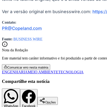
Ver a versão original em businesswire.com:
https:
Contato:
PR@Copeland.com
Fonte:
BUSINESS WIRE
Nota da Redação
Este material tem caráter informativo e foi produzido a partir de cont
Comunicar erro nesta matéria
ENGENHARIA
MEIO AMBIENTE
TECNOLOGIA
Compartilhe esta notícia
Opções
WhatsApp
Facebook