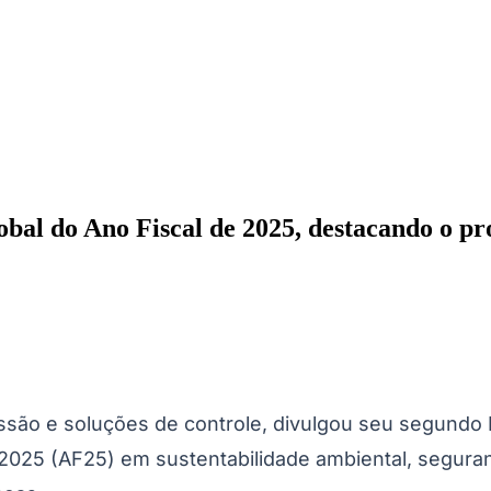
bal do Ano Fiscal de 2025, destacando o pro
ados
Jardim São Paulo
Parque Universitário
Antônio Zanaga
Mathiensen
são e soluções de controle, divulgou seu segundo Re
2025 (AF25) em sustentabilidade ambiental, segura