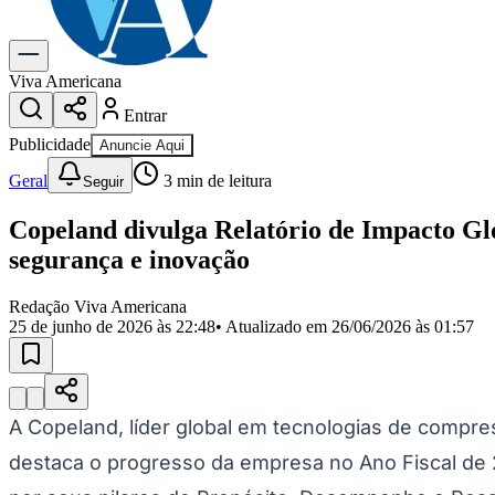
Gastronomia
Cinema & Shows
Para Sua Empresa
Viva Americana
Entrar
Anuncie no Portal
Cadastrar Empresa
Publicidade
Anuncie Aqui
Divulgar Vagas
Novo
Publicidade Legal
Geral
3
min de leitura
Seguir
Política
Copeland divulga Relatório de Impacto Glo
Eleições
segurança e inovação
Segurança
Saúde
Cultura
Redação Viva Americana
Meio Ambiente
25 de junho de 2026 às 22:48
• Atualizado em
26/06/2026 às 01:57
Obras
Educação
Bairros de Americana
Centro
Jardim Girassol
Jardim Brasil
Nova Americana
Praia dos Namor
A Copeland, líder global em tecnologias de compres
Para Sua Empresa
destaca o progresso da empresa no Ano Fiscal de 
Anuncie no Portal
Guia de Empresas