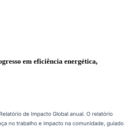
gresso em eficiência energética,
Cariobinha
Zanaga
Fraron
Jardim Paulistano
Quilombo
latório de Impacto Global anual. O relatório
nça no trabalho e impacto na comunidade, guiado