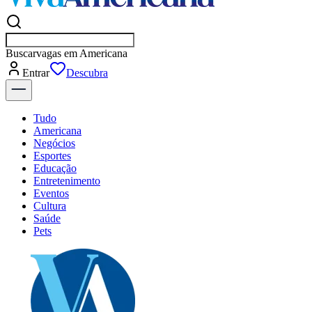
Buscar
vagas em Americana
Entrar
Descubra
Tudo
Americana
Negócios
Esportes
Educação
Entretenimento
Eventos
Cultura
Saúde
Pets
Explore Tudo
Últimas Notícias
Previsão do Tempo
Dia a Dia & Lazer