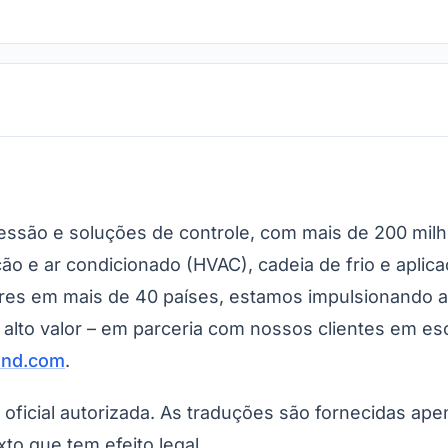
ressão e soluções de controle, com mais de 200 mi
ão e ar condicionado (HVAC), cadeia de frio e aplic
es em mais de 40 países, estamos impulsionando as
to valor – em parceria com nossos clientes em esca
and.com
.
o oficial autorizada. As traduções são fornecidas ap
xto que tem efeito legal.