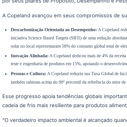
por seus pilares de Propósito, Desempenho e Pes
Divulgar Vagas
Novo
Publicidade Legal
A Copeland avançou em seus compromissos de suste
Hub de Negócios
Guia Comercial
Selo Verificado
Descarbonização Orientada ao Desempenho:
A Copeland reduz
Portal Educacional
iniciativa Science Based Targets (SBTi) de uma redução absoluta
Agenda de Vestibulares
Vagas de Emprego
solar no local representaram 58% do consumo global total de elet
Concursos
Inovação Alinhada:
A Copeland dedicou mais de 4% da receita 
Panorama Econômico
teste e engenharia de produtos em 15%, apoiando o desenvolvime
Panorama Econômico
Pessoas e Cultura:
A Copeland reduziu sua Taxa Global de Incid
Para Sua Empresa
também subiram acima do 90º percentil da referência do setor de
Anuncie no Portal
Verificar Empresa
Novo
Esse progresso apoia tendências globais important
Anunciar Vagas
Novo
Publicidade Legal
cadeia de frio mais resiliente para produtos alimen
NBA
NFL
“O verdadeiro impacto ambiental é alcançado quand
Fórmula 1