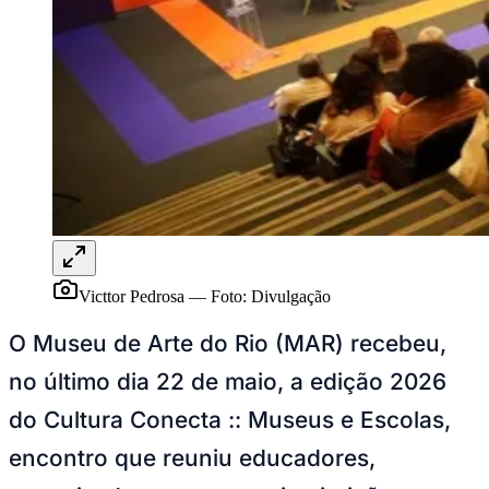
Publicidade Legal
NBA
NFL
Fórmula 1
UFC
Tênis (ATP)
MLB
NHL
Atletismo
Vôlei
NBB
Competições de Futebol
Victtor Pedrosa
—
Foto:
Divulgação
Brasileirão Série A
Brasileirão Série B
O Museu de Arte do Rio (MAR) recebeu,
Paulistão
Copa do Brasil
no último dia 22 de maio, a edição 2026
Libertadores
Sul-Americana
do Cultura Conecta :: Museus e Escolas,
Copa América
Champions League
encontro que reuniu educadores,
Premier League
La Liga