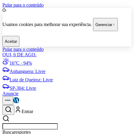
Pular para o conteúdo
Usamos cookies para melhorar sua experiência.
Gerenciar
Aceitar
Pular para o conteúdo
QUI, 6 DE AGO.
16°C
· 94%
Anhanguera
:
Livre
Luiz de Queiroz
:
Livre
SP-304
:
Livre
Anuncie
Entrar
Buscar
política