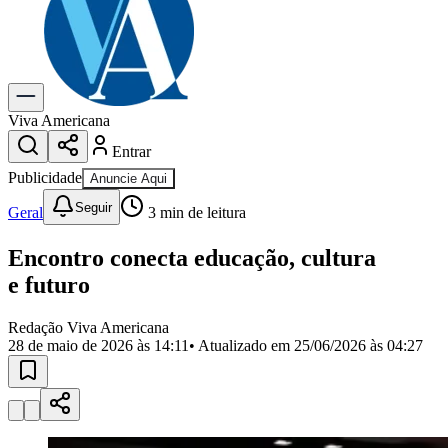
Previsão do Tempo
Dia a Dia & Lazer
Gastronomia
Cinema & Shows
Para Sua Empresa
Viva Americana
Entrar
Anuncie no Portal
Cadastrar Empresa
Publicidade
Anuncie Aqui
Divulgar Vagas
Novo
Seguir
Publicidade Legal
Geral
3
min de leitura
Política
Encontro conecta educação, cultura
Eleições
Segurança
e futuro
Saúde
Cultura
Redação Viva Americana
Meio Ambiente
28 de maio de 2026 às 14:11
• Atualizado em
25/06/2026 às 04:27
Obras
Educação
Bairros de Americana
Centro
Jardim Girassol
Jardim Brasil
Nova Americana
Praia dos
Namorados
Jardim São Paulo
Parque Universitário
Antônio