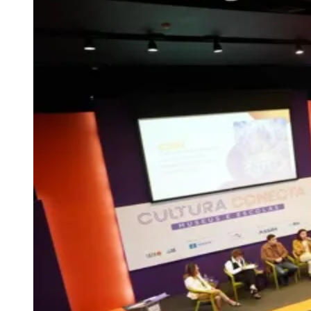
Zanaga
Mathiensen
Cariobinha
Zanaga
Fraron
Jardim
Paulistano
Quilombo
Para Sua Empresa
Anuncie no Portal
Guia de Empresas
Divulgar Vagas
Novo
Publicidade Legal
Hub de Negócios
Guia Comercial
Selo Verificado
Portal Educacional
Agenda de Vestibulares
Vagas de Emprego
Concursos
Panorama Econômico
Panorama Econômico
Para Sua Empresa
Anuncie no Portal
Verificar Empresa
Novo
Anunciar Vagas
Novo