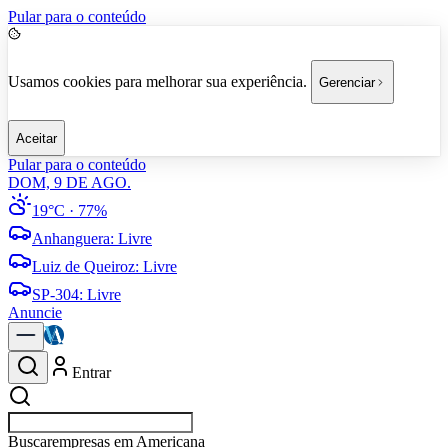
Pular para o conteúdo
Usamos cookies para melhorar sua experiência.
Gerenciar
Aceitar
Pular para o conteúdo
DOM, 9 DE AGO.
19°C
· 77%
Anhanguera
:
Livre
Luiz de Queiroz
:
Livre
SP-304
:
Livre
Anuncie
Entrar
Buscar
esportes