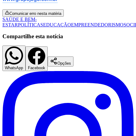
Comunicar erro nesta matéria
SAÚDE E BEM-
ESTAR
POLÍTICAS
EDUCAÇÃO
EMPREENDEDORISMO
SOC
Compartilhe esta notícia
Juventude
Opções
WhatsApp
Facebook