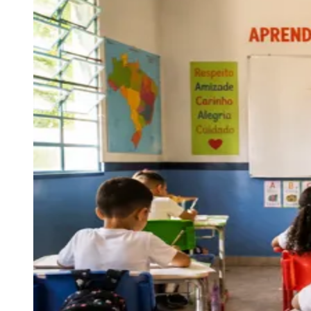
Zanaga
Mathiensen
Cariobinha
Zanaga
Fraron
Jardim
Paulistano
Quilombo
Para Sua Empresa
Anuncie no Portal
Guia de Empresas
Divulgar Vagas
Novo
Publicidade Legal
Hub de Negócios
Guia Comercial
Selo Verificado
Portal Educacional
Agenda de Vestibulares
Vagas de Emprego
Concursos
Panorama Econômico
Panorama Econômico
Para Sua Empresa
Anuncie no Portal
Verificar Empresa
Novo
Anunciar Vagas
Novo