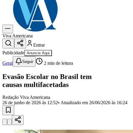
Previsão do Tempo
Dia a Dia & Lazer
Gastronomia
Cinema & Shows
Para Sua Empresa
Viva Americana
Entrar
Anuncie no Portal
Cadastrar Empresa
Publicidade
Anuncie Aqui
Divulgar Vagas
Novo
Seguir
Publicidade Legal
Geral
2
min de leitura
Política
Evasão Escolar no Brasil tem
Eleições
Segurança
causas multifacetadas
Saúde
Cultura
Redação Viva Americana
Meio Ambiente
26 de junho de 2026 às 12:52
• Atualizado em
26/06/2026 às 16:24
Obras
Educação
Bairros de Americana
Centro
Jardim Girassol
Jardim Brasil
Nova Americana
Praia dos
Namorados
Jardim São Paulo
Parque Universitário
Antônio