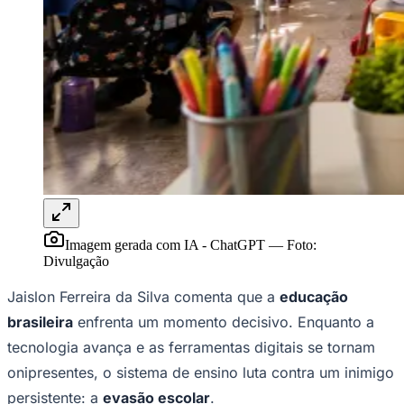
Publicidade Legal
NBA
NFL
Fórmula 1
UFC
Tênis (ATP)
MLB
NHL
Atletismo
Vôlei
NBB
Competições de Futebol
Imagem gerada com IA - ChatGPT
—
Foto:
Brasileirão Série A
Divulgação
Brasileirão Série B
Paulistão
Jaislon Ferreira da Silva comenta que a
educação
Copa do Brasil
Libertadores
brasileira
enfrenta um momento decisivo. Enquanto a
Sul-Americana
tecnologia avança e as ferramentas digitais se tornam
Copa América
Champions League
onipresentes, o sistema de ensino luta contra um inimigo
Premier League
persistente: a
evasão escolar
.
La Liga