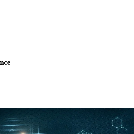
ance
ados
Jardim São Paulo
Parque Universitário
Antônio Zanaga
Mathiensen