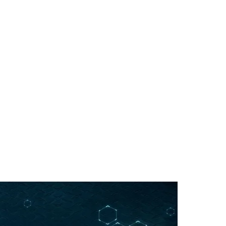
Cariobinha
Zanaga
Fraron
Jardim Paulistano
Quilombo