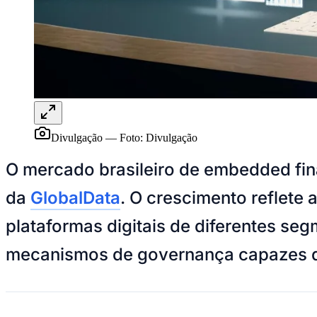
UFC
Tênis (ATP)
MLB
NHL
Atletismo
Vôlei
NBB
Competições de Futebol
Brasileirão Série A
Divulgação
—
Foto:
Divulgação
Brasileirão Série B
Paulistão
O mercado brasileiro de
embedded fi
Copa do Brasil
Libertadores
Sul-Americana
da
GlobalData
. O crescimento reflete
Copa América
Champions League
plataformas digitais de diferentes se
Premier League
La Liga
mecanismos de governança capazes d
Bundesliga
Mundial 2026
Times - Ir direto