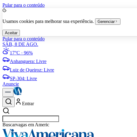
Pular para o conteúdo
Usamos cookies para melhorar sua experiência.
Gerenciar
Aceitar
Pular para o conteúdo
SÁB, 8 DE AGO.
17°C
· 96%
Anhanguera
:
Livre
Luiz de Queiroz
:
Livre
SP-304
:
Livre
Anuncie
Entrar
Buscar
vagas em Americana