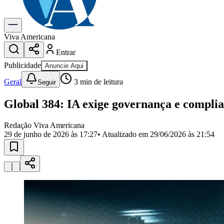
Gastronomia
Cinema & Shows
Para Sua Empresa
Viva Americana
Entrar
Anuncie no Portal
Cadastrar Empresa
Publicidade
Anuncie Aqui
Divulgar Vagas
Novo
Publicidade Legal
Geral
3
min de leitura
Seguir
Política
Global 384: IA exige governança e compli
Eleições
Segurança
Saúde
Redação Viva Americana
Cultura
29 de junho de 2026 às 17:27
• Atualizado em
29/06/2026 às 21:54
Meio Ambiente
Obras
Educação
Bairros de Americana
Centro
Jardim Girassol
Jardim Brasil
Nova Americana
Praia dos Namor
Para Sua Empresa
Anuncie no Portal
Guia de Empresas