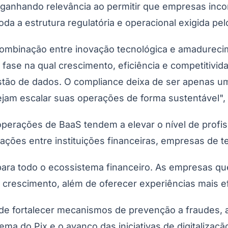
ganhando relevância ao permitir que empresas inco
 a estrutura regulatória e operacional exigida pelo
 combinação entre inovação tecnológica e amadurec
 fase na qual crescimento, eficiência e competiti
stão de dados. O
compliance
deixa de ser apenas um
ejam escalar suas operações de forma sustentável", 
perações de BaaS tendem a elevar o nível de profis
ções entre instituições financeiras, empresas de tec
para todo o ecossistema financeiro. As empresas q
crescimento, além de oferecer experiências mais efi
de fortalecer mecanismos de prevenção a fraudes, 
ma do Pix e o avanço das iniciativas de digitaliza