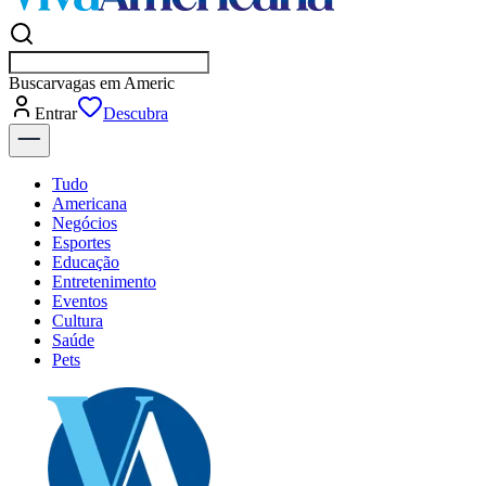
Buscar
vagas em Americana
Entrar
Descubra
Tudo
Americana
Negócios
Esportes
Educação
Entretenimento
Eventos
Cultura
Saúde
Pets
Explore Tudo
Últimas Notícias
Previsão do Tempo
Dia a Dia & Lazer