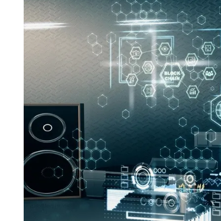
Divulgar Vagas
Novo
Publicidade Legal
Hub de Negócios
Guia Comercial
Selo Verificado
Portal Educacional
Agenda de Vestibulares
Vagas de Emprego
Concursos
Panorama Econômico
Panorama Econômico
Para Sua Empresa
Anuncie no Portal
Verificar Empresa
Novo
Anunciar Vagas
Novo
Publicidade Legal
NBA
NFL
Fórmula 1