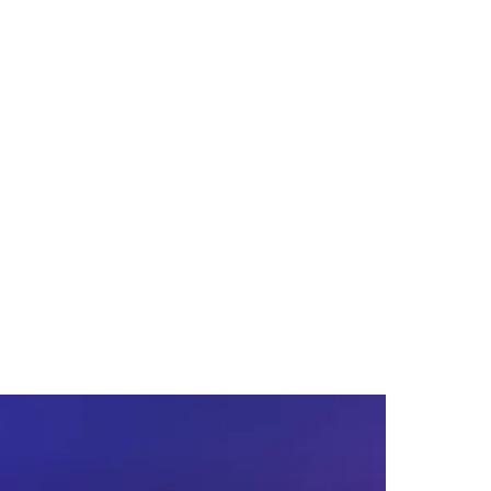
Cariobinha
Zanaga
Fraron
Jardim Paulistano
Quilombo