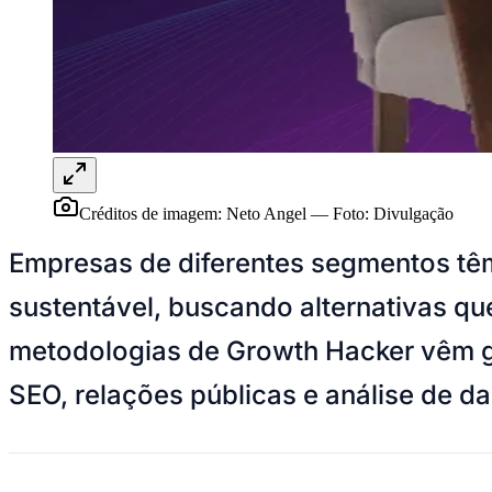
UFC
Tênis (ATP)
MLB
NHL
Atletismo
Vôlei
NBB
Competições de Futebol
Brasileirão Série A
Créditos de imagem: Neto Angel
—
Foto:
Divulgação
Brasileirão Série B
Paulistão
Empresas de diferentes segmentos têm
Copa do Brasil
Libertadores
Sul-Americana
sustentável, buscando alternativas q
Copa América
Champions League
metodologias de Growth Hacker vêm ga
Premier League
La Liga
SEO, relações públicas e análise de 
Bundesliga
Mundial 2026
Times - Ir direto