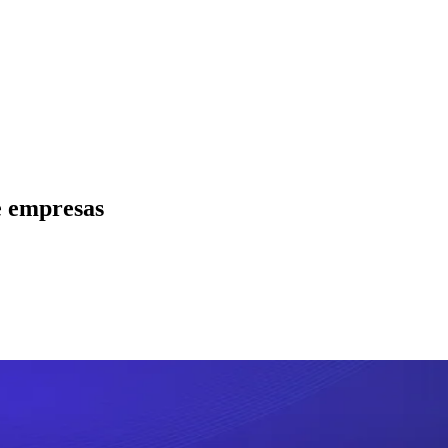
e empresas
ados
Jardim São Paulo
Parque Universitário
Antônio Zanaga
Mathiensen