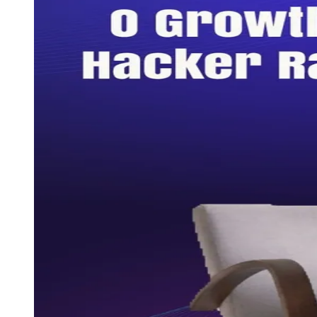
Divulgar Vagas
Novo
Publicidade Legal
Hub de Negócios
Guia Comercial
Selo Verificado
Portal Educacional
Agenda de Vestibulares
Vagas de Emprego
Concursos
Panorama Econômico
Panorama Econômico
Para Sua Empresa
Anuncie no Portal
Verificar Empresa
Novo
Anunciar Vagas
Novo
Publicidade Legal
NBA
NFL
Fórmula 1