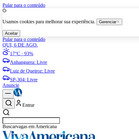
Pular para o conteúdo
Usamos cookies para melhorar sua experiência.
Gerenciar
Aceitar
Pular para o conteúdo
QUI, 6 DE AGO.
17°C
· 93%
Anhanguera
:
Livre
Luiz de Queiroz
:
Livre
SP-304
:
Livre
Anuncie
Entrar
Buscar
vagas em