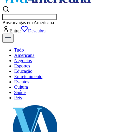
Buscar
vagas em
Entrar
Descubra
Tudo
Americana
Negócios
Esportes
Educação
Entretenimento
Eventos
Cultura
Saúde
Pets
Explore Tudo
Últimas Notícias
Previsão do Tempo
Dia a Dia & Lazer