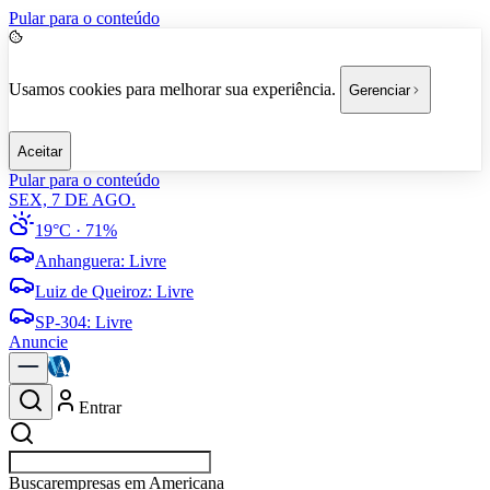
Pular para o conteúdo
Usamos cookies para melhorar sua experiência.
Gerenciar
Aceitar
Pular para o conteúdo
SEX, 7 DE AGO.
19°C
· 71%
Anhanguera
:
Livre
Luiz de Queiroz
:
Livre
SP-304
:
Livre
Anuncie
Entrar
Buscar
esportes