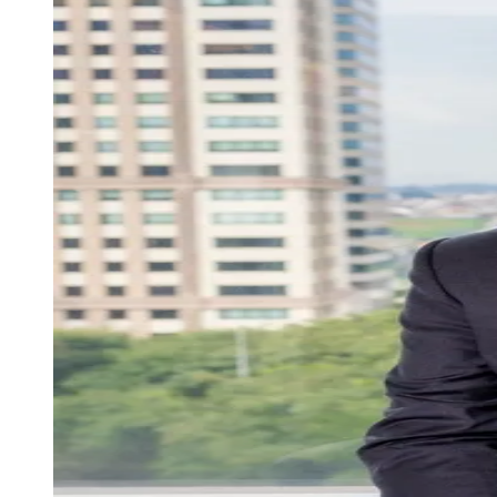
Zanaga
Mathiensen
Cariobinha
Zanaga
Fraron
Jardim
Paulistano
Quilombo
Para Sua Empresa
Anuncie no Portal
Guia de Empresas
Divulgar Vagas
Novo
Publicidade Legal
Hub de Negócios
Guia Comercial
Selo Verificado
Portal Educacional
Agenda de Vestibulares
Vagas de Emprego
Concursos
Panorama Econômico
Panorama Econômico
Para Sua Empresa
Anuncie no Portal
Verificar Empresa
Novo
Anunciar Vagas
Novo