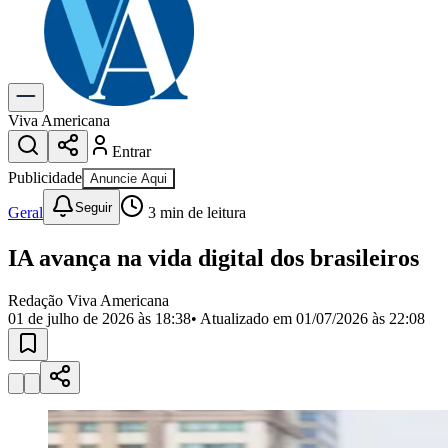
Previsão do Tempo
Dia a Dia & Lazer
Gastronomia
Cinema & Shows
Para Sua Empresa
Viva Americana
Entrar
Anuncie no Portal
Cadastrar Empresa
Publicidade
Anuncie Aqui
Divulgar Vagas
Novo
Seguir
Publicidade Legal
Geral
3
min de leitura
Política
IA avança na vida digital dos brasileiros
Eleições
Segurança
Saúde
Redação Viva Americana
Cultura
01 de julho de 2026 às 18:38
• Atualizado em
01/07/2026 às 22:08
Meio Ambiente
Obras
Educação
Bairros de Americana
Centro
Jardim Girassol
Jardim Brasil
Nova Americana
Praia dos
Namorados
Jardim São Paulo
Parque Universitário
Antônio