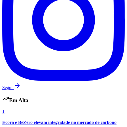
Fluminense
Seguir
Em Alta
1
Ecora e BeZero elevam integridade no mercado de carbono