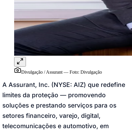
Publicidade Legal
NBA
NFL
Fórmula 1
UFC
Tênis (ATP)
MLB
NHL
Atletismo
Vôlei
NBB
Divulgação / Assurant
—
Foto:
Divulgação
Competições de Futebol
Brasileirão Série A
A Assurant, Inc. (NYSE: AIZ) que redefine
Brasileirão Série B
Paulistão
limites da proteção — promovendo
Copa do Brasil
Libertadores
soluções e prestando serviços para os
Sul-Americana
setores financeiro, varejo, digital,
Copa América
Champions League
telecomunicações e automotivo, em
Premier League
La Liga