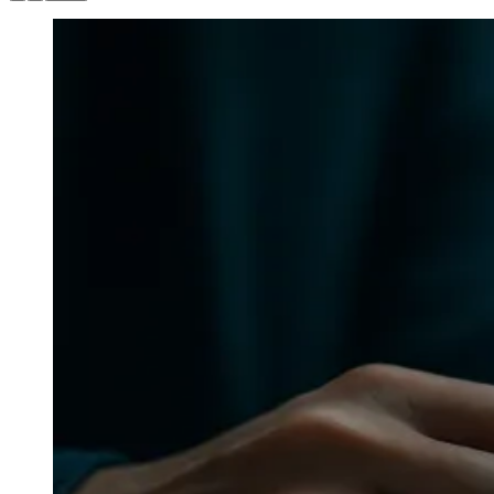
Zanaga
Mathiensen
Cariobinha
Zanaga
Fraron
Jardim
Paulistano
Quilombo
Para Sua Empresa
Anuncie no Portal
Guia de Empresas
Divulgar Vagas
Novo
Publicidade Legal
Hub de Negócios
Guia Comercial
Selo Verificado
Portal Educacional
Agenda de Vestibulares
Vagas de Emprego
Concursos
Panorama Econômico
Panorama Econômico
Para Sua Empresa
Anuncie no Portal
Verificar Empresa
Novo
Anunciar Vagas
Novo