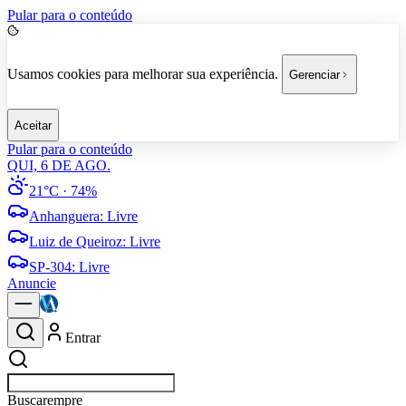
Pular para o conteúdo
Usamos cookies para melhorar sua experiência.
Gerenciar
Aceitar
Pular para o conteúdo
QUI, 6 DE AGO.
21°C
· 74%
Anhanguera
:
Livre
Luiz de Queiroz
:
Livre
SP-304
:
Livre
Anuncie
Entrar
Buscar
empresas em Americana