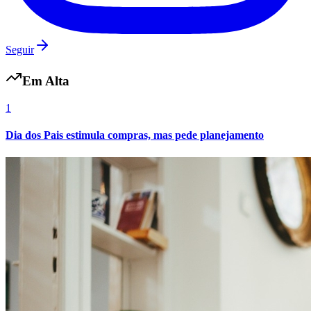
Seguir
Em Alta
Vasco
1
Dia dos Pais estimula compras, mas pede planejamento