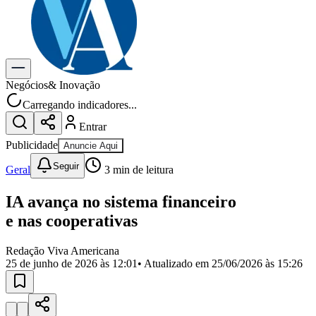
Previsão do Tempo
Dia a Dia & Lazer
Gastronomia
Cinema & Shows
Para Sua Empresa
Negócios
& Inovação
Carregando indicadores...
Anuncie no Portal
Cadastrar Empresa
Entrar
Divulgar Vagas
Novo
Publicidade
Anuncie Aqui
Publicidade Legal
Seguir
Geral
3
min de leitura
Política
Eleições
Segurança
IA avança no sistema financeiro
Saúde
e nas cooperativas
Cultura
Meio Ambiente
Obras
Redação Viva Americana
Educação
25 de junho de 2026 às 12:01
• Atualizado em
25/06/2026 às 15:26
Bairros de Americana
Centro
Jardim Girassol
Jardim Brasil
Nova Americana
Praia dos
Namorados
Jardim São Paulo
Parque Universitário
Antônio