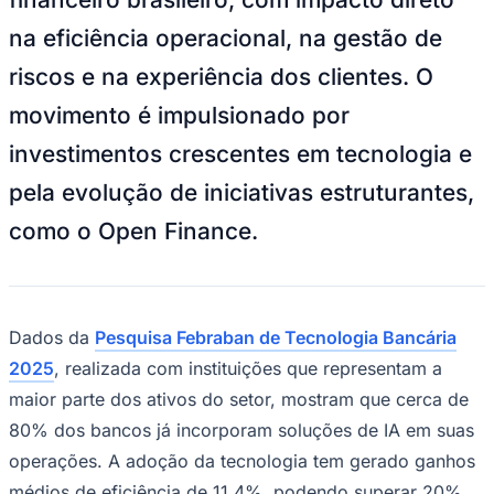
Bundesliga
na eficiência operacional, na gestão de
Mundial 2026
Times - Ir direto
riscos e na experiência dos clientes. O
movimento é impulsionado por
investimentos crescentes em tecnologia e
pela evolução de iniciativas estruturantes,
como o
Open Finance
.
Dados da
Pesquisa Febraban de Tecnologia Bancária
2025
, realizada com instituições que representam a
maior parte dos ativos do setor, mostram que cerca de
80% dos bancos já incorporam soluções de IA em suas
operações. A adoção da tecnologia tem gerado ganhos
médios de eficiência de 11,4%, podendo superar 20%