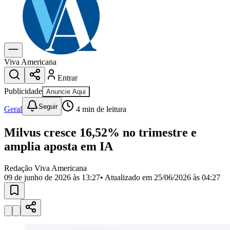
Previsão do Tempo
Dia a Dia & Lazer
Gastronomia
Cinema & Shows
Para Sua Empresa
Viva Americana
Entrar
Anuncie no Portal
Cadastrar Empresa
Publicidade
Anuncie Aqui
Divulgar Vagas
Novo
Seguir
Publicidade Legal
Geral
4
min de leitura
Política
Milvus cresce 16,52% no trimestre e
Eleições
Segurança
amplia aposta em IA
Saúde
Cultura
Redação Viva Americana
Meio Ambiente
09 de junho de 2026 às 13:27
• Atualizado em
25/06/2026 às 04:27
Obras
Educação
Bairros de Americana
Centro
Jardim Girassol
Jardim Brasil
Nova Americana
Praia dos
Namorados
Jardim São Paulo
Parque Universitário
Antônio