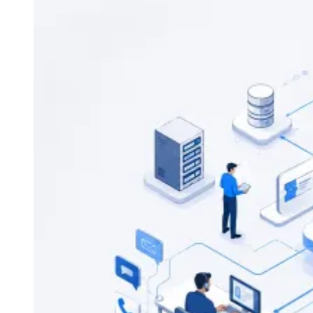
Zanaga
Mathiensen
Cariobinha
Zanaga
Fraron
Jardim
Paulistano
Quilombo
Para Sua Empresa
Anuncie no Portal
Guia de Empresas
Divulgar Vagas
Novo
Publicidade Legal
Hub de Negócios
Guia Comercial
Selo Verificado
Portal Educacional
Agenda de Vestibulares
Vagas de Emprego
Concursos
Panorama Econômico
Panorama Econômico
Para Sua Empresa
Anuncie no Portal
Verificar Empresa
Novo
Anunciar Vagas
Novo