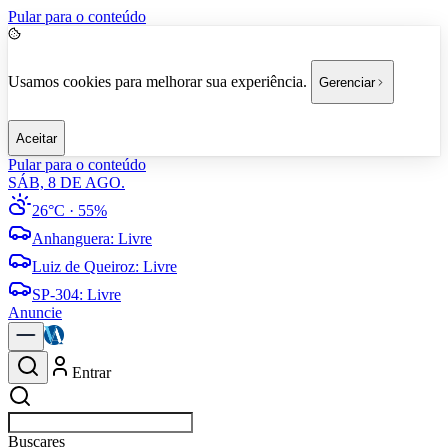
Pular para o conteúdo
Usamos cookies para melhorar sua experiência.
Gerenciar
Aceitar
Pular para o conteúdo
SÁB, 8 DE AGO.
26°C
· 55%
Anhanguera
:
Livre
Luiz de Queiroz
:
Livre
SP-304
:
Livre
Anuncie
Entrar
Buscar
pol