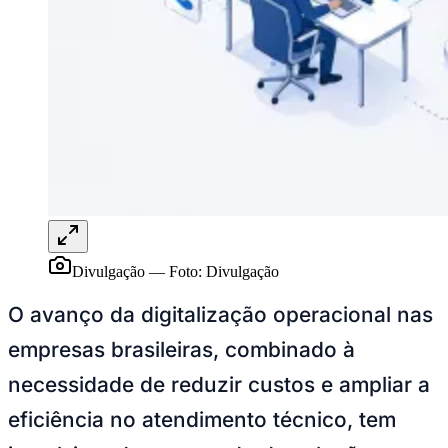
Publicidade Legal
NBA
NFL
Fórmula 1
UFC
Tênis (ATP)
MLB
NHL
Atletismo
Vôlei
NBB
Competições de Futebol
Divulgação
—
Foto:
Divulgação
Brasileirão Série A
Brasileirão Série B
O avanço da digitalização operacional nas
Paulistão
Copa do Brasil
empresas brasileiras, combinado à
Libertadores
Sul-Americana
necessidade de reduzir custos e ampliar a
Copa América
Champions League
eficiência no atendimento técnico, tem
Premier League
La Liga